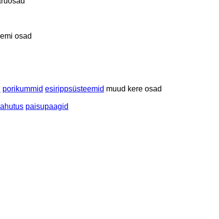
aruosad
eemi osad
d
porikummid
esirippsüsteemid
muud kere osad
jahutus
paisupaagid