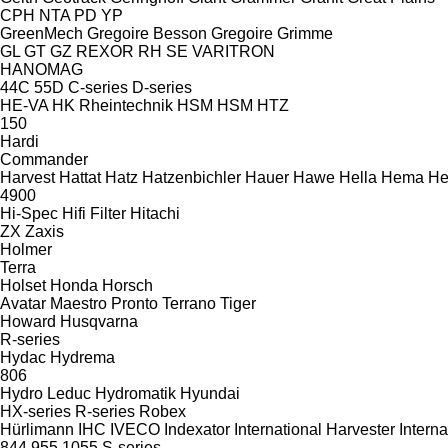
CPH
NTA
PD
YP
GreenMech
Gregoire Besson
Gregoire
Grimme
GL
GT
GZ
REXOR
RH
SE
VARITRON
HANOMAG
44C
55D
C-series
D-series
HE-VA
HK Rheintechnik
HSM
HSM
HTZ
150
Hardi
Commander
Harvest
Hattat
Hatz
Hatzenbichler
Hauer
Hawe
Hella
Hema
He
4900
Hi-Spec
Hifi Filter
Hitachi
ZX
Zaxis
Holmer
Terra
Holset
Honda
Horsch
Avatar
Maestro
Pronto
Terrano
Tiger
Howard
Husqvarna
R-series
Hydac
Hydrema
806
Hydro Leduc
Hydromatik
Hyundai
HX-series
R-series
Robex
Hürlimann
IHC
IVECO
Indexator
International Harvester
Interna
844
955
1055
S-series