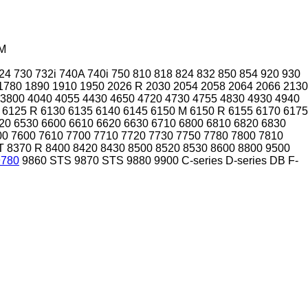
M
24
730
732i
740A
740i
750
810
818
824
832
850
854
920
930
1780
1890
1910
1950
2026 R
2030
2054
2058
2064
2066
2130
3800
4040
4055
4430
4650
4720
4730
4755
4830
4930
4940
6125 R
6130
6135
6140
6145
6150 M
6150 R
6155
6170
6175
20
6530
6600
6610
6620
6630
6710
6800
6810
6820
6830
00
7600
7610
7700
7710
7720
7730
7750
7780
7800
7810
T
8370 R
8400
8420
8430
8500
8520
8530
8600
8800
9500
9780
9860 STS
9870 STS
9880
9900
C-series
D-series
DB
F-