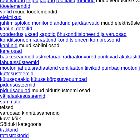
roolivardad
teljed
laagrid
roolilatid
rummud
muud vedrustuse v
tööelemendid
võllid
muud tööelemendid
elektrikud
juhtimisplokid
monitorid
andurid
pardaarvutid
muud elektrisüst
kabiini detailid
vooderdus
uksed
kapotid
õhukonditsioneerid ja varuosad
konditsioneeri radiaatorid
konditsioneeri kompressorid
kabiinid
muud kabiini osad
kere osad
haakeseadmed
astmelauad
radiaatorivõred
poritiivad
akukasti
jahutussüsteemid
mootori jahutusradiaatorid
ventilaatori tiivikud
pumbad mootori 
küttesüsteemid
kütusepaakid
kütuse kõrgsurvepumbad
pidurisüsteemid
pidurisadulad
muud pidurisüsteemi osad
väljalaskesüsteemid
summutid
teised
varuosad
kinnitusvahendid
kuva kõik
Sõiduki kategooria
traktorid
ratastraktorid