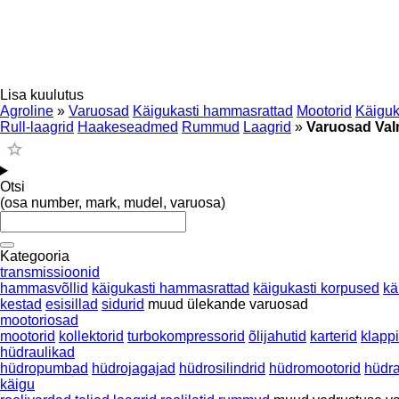
Lisa kuulutus
Agroline
»
Varuosad
Käigukasti hammasrattad
Mootorid
Käiguk
Rull-laagrid
Haakeseadmed
Rummud
Laagrid
»
Varuosad Val
Otsi
(osa number, mark, mudel, varuosa)
Kategooria
transmissioonid
hammasvõllid
käigukasti hammasrattad
käigukasti korpused
kä
kestad
esisillad
sidurid
muud ülekande varuosad
mootoriosad
mootorid
kollektorid
turbokompressorid
õlijahutid
karterid
klapp
hüdraulikad
hüdropumbad
hüdrojagajad
hüdrosilindrid
hüdromootorid
hüdra
käigu