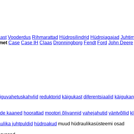
ast
Vooderdus
Rihmarattad
Hüdrosilindrid
Hüdrojagajad
Juhtim
met
Case
Case IH
Claas
Dronningborg
Fendt
Ford
John Deere
iguvahetuskahvlid
reduktorid
käigukast
diferentsiaalid
käigukan
ide kaaned
hoorattad
mootori õlivannid
vahejahutid
väntvõllid
k
ulika juhtpuldid
hüdroakud
muud hüdraulikasüsteemi osad