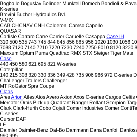
Bogballe
Boguslav
Bolinder-Munktell
Bomech
Bondioli & Pave
K-series
Brevini
Bucher Hydraulics
BvL
V-MIX
CAB
CHCNAV
CNH
Calderoni
Camso
Capello
QUASAR
Carlisle
Carraro
Carre
Carrier
Caruelle
Casappa
Case IH
310
500
535
743
745
844
845
856
885
956
1020
1030
1056
10
7088
7120
7140
7210
7220
7230
7240
7250
8010
8120
8230
Maxxum
Optum
Puma
Quadtrac
RMX
STX
Steiger
Tiger Mate
Case
440
450
580
621
695
821
W-series
Caterpillar
140
215
308
320
330
336
349
428
735
906
966
972
C-series
D
Challenger Trailers
Challenger
MT
RoGator
Spra Coupe
Claas
Ares
Arion
Atles
Atos
Avero
Axion
Axos
C-series
Cargos
Celtis
Mercator
Orbis
Pick up
Quadrant
Ranger
Rollant
Scorpion
Targ
Clark
Clark-Hurth
Cobo
Cojali
Comer Industries
Comer
ContiT
C-series
Cursor
DAF
LF
Daimler
Daimler-Benz
Dal-Bo
Dammann
Dana
Danfoil
Danfos
990
995