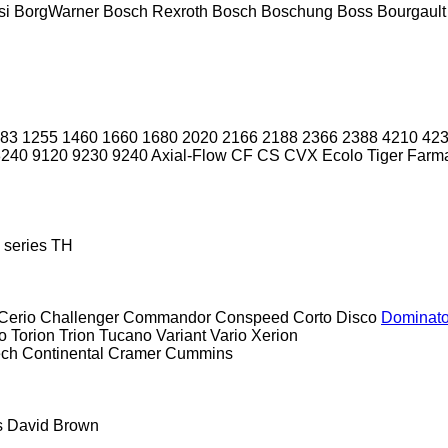
si
BorgWarner
Bosch Rexroth
Bosch
Boschung
Boss
Bourgault
83
1255
1460
1660
1680
2020
2166
2188
2366
2388
4210
42
8240
9120
9230
9240
Axial-Flow
CF
CS
CVX
Ecolo Tiger
Farma
 series
TH
Cerio
Challenger
Commandor
Conspeed
Corto
Disco
Dominato
o
Torion
Trion
Tucano
Variant
Vario
Xerion
ech
Continental
Cramer
Cummins
s
David Brown