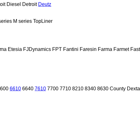
oit Diesel
Detroit
Deutz
series
M series
TopLiner
sma
Etesia
FJDynamics
FPT
Fantini
Faresin
Farma
Farmet
Fast
600
6610
6640
7610
7700
7710
8210
8340
8630
County
Dexta