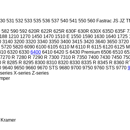
30
531
532
533
535
536
537
540
541
550
560
Fastrac
JS
JZ
T
0
582
590
592
620R
622R
625R
630F
630R
630X
635D
635F
7
188
1210
1270
1450
1470
1510 E
1550
1590
1630
1640
1725
0
3140
3200
3320
3340
3350
3400
3415
3420
3640
3650
3720
5720
5820
6090
6100
6105
6110 M
6110 R
6115
6120
6125 M
310
6320
6330
6400
6410
6420 S
6430 Premium
6506
6510
65
7270 R
7280 R
7290 R
7300
7310 R
7350
7400
7430
7450
75
0 R
8285 R
8295
8300
8310
8320
8330
8335 R
8345 R
8360 R
0
9640
9650
9660
9670 STS
9680
9700
9750
9760 STS
9770
series
X-series
Z-series
mper
Kramer