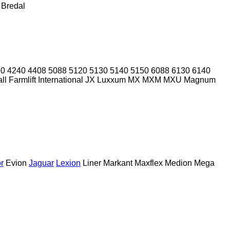
Bredal
30
4240
4408
5088
5120
5130
5140
5150
6088
6130
6140
ll
Farmlift
International
JX
Luxxum
MX
MXM
MXU
Magnum
r
Evion
Jaguar
Lexion
Liner
Markant
Maxflex
Medion
Mega