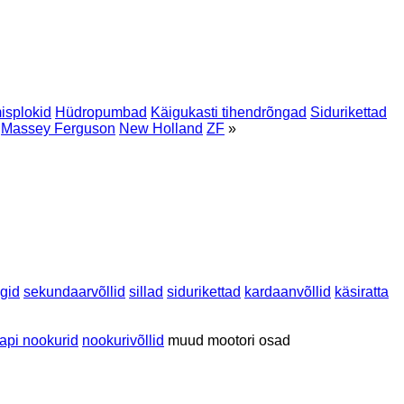
isplokid
Hüdropumbad
Käigukasti tihendrõngad
Sidurikettad
Massey Ferguson
New Holland
ZF
»
gid
sekundaarvõllid
sillad
sidurikettad
kardaanvõllid
käsiratta
lapi nookurid
nookurivõllid
muud mootori osad