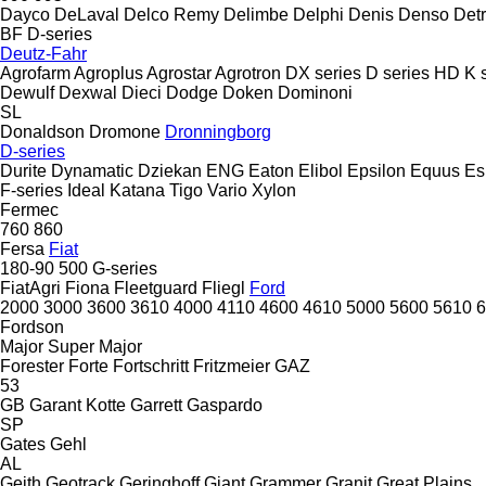
Dayco
DeLaval
Delco Remy
Delimbe
Delphi
Denis
Denso
Detr
BF
D-series
Deutz-Fahr
Agrofarm
Agroplus
Agrostar
Agrotron
DX series
D series
HD
K 
Dewulf
Dexwal
Dieci
Dodge
Doken
Dominoni
SL
Donaldson
Dromone
Dronningborg
D-series
Durite
Dynamatic
Dziekan
ENG
Eaton
Elibol
Epsilon
Equus
E
F-series
Ideal
Katana
Tigo
Vario
Xylon
Fermec
760
860
Fersa
Fiat
180-90
500
G-series
FiatAgri
Fiona
Fleetguard
Fliegl
Ford
2000
3000
3600
3610
4000
4110
4600
4610
5000
5600
5610
6
Fordson
Major
Super Major
Forester
Forte
Fortschritt
Fritzmeier
GAZ
53
GB
Garant Kotte
Garrett
Gaspardo
SP
Gates
Gehl
AL
Geith
Geotrack
Geringhoff
Giant
Grammer
Granit
Great Plains