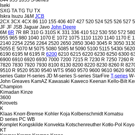
Iseki
SXG
TA
TG
TU
TX
Iskra
Isuzu
J&M
JCB
2CX
3CX
4CX
86
110
155
406
407
427
520
524
525
526
527
5
JF
JF
JSB
Jaguar
Javo
John Deere
6M
6R
7R
8R
310 G
310S K
331
336
410
512
530
550
572
58
955
965
980
1040
1070 E
1072
1075
1110
1120
1140
1170 E
1
2140
2254
2256
2264
2520
2650
2850
3040
3045 R
3050
313
5055 E
5070 M
5075
5080
5085 M
5090
5100
5115
5430i
5620
6190
6195 M
6195 R
6200
6210
6215
6220
6230
6250
6300
6
6900
6910
6920
6930
7000
7200
7215 R
7230 R
7250
7260 R
7820
7830
7920
7930
8100
8130
8200
8220
8230
8260 R
827
9510 R
9520
9530
9540 WTS
9560
9570
9600
9610
9620
963
series
Gator
H-series
JD
M-series
S-series
StarFire
T-series
W-
John Greaves
KamAZ
Kawasaki
Kaweco
Keenan
Kello-Bilt
Ke
Champion
Kimadan
Kinze
3600
Kirovets
K
Klaas
Knorr-Bremse
Kohler
Koja
Kolbenschmidt
Komatsu
D series
PC
WB
Komplet
Kongskilde
Konvekta
Kotschenreuther
Kotło-Pol
Koyo
KT