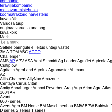
kombainid
teraviljakombainid
metsavarumistehnika
koormatraktorid
harvesterid
kuva kõik
Varuosa tüüp
originaalvaruosa
analoog
kuva kõik
Mark
Sellele päringule ei leitud ühtegi vastet
3M
A.TOM
ABC
AGCO
Challenger
AMS
AP
APV
ASA
Aebi Schmidt
Ag Leader
AgraJet
Agricola
Ag
Cultiplow
Agritach
AgroLand
Agrolux
Agromaster
Ahlmann
AZ
Allis-Chalmers
AllyNav
Amazone
Centaya
Cirrus
Citan
Amity
Annaburger
Annovi Reverberi
Arag
Argo
Arion Agro
Atlas
1604
AR
Avant
600 - series
Avers-Agro
BM Horse
BM Maschinenbau
BMW
BPW
Baldwin F
D series
S series
T series