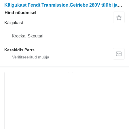
Käigukast Fendt Tranmission,Getriebe 280V tüübi jaoks ratastraktori Fendt 280V
Hind nõudmisel
Käigukast
Kreeka, Skoutari
Kazakidis Parts