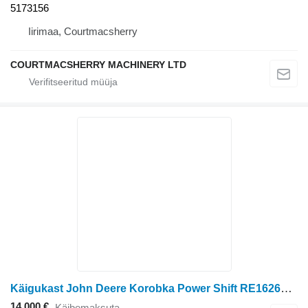
5173156
Iirimaa, Courtmacsherry
COURTMACSHERRY MACHINERY LTD
Käigukast John Deere Korobka Power Shift RE162649 tüübi jaoks ratastraktori John Deere 8400/8300
14 000 €
Käibemaksuta