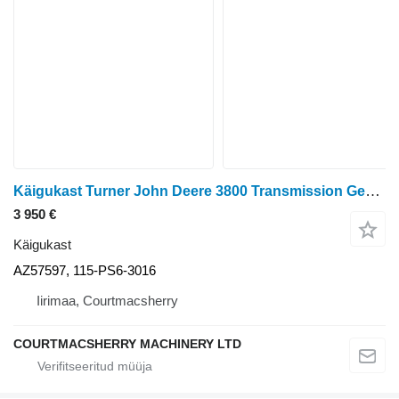
Käigukast Turner John Deere 3800 Transmission Gearbox Complete Az57597, 11 AZ57597
3 950 €
Käigukast
AZ57597, 115-PS6-3016
Iirimaa, Courtmacsherry
COURTMACSHERRY MACHINERY LTD