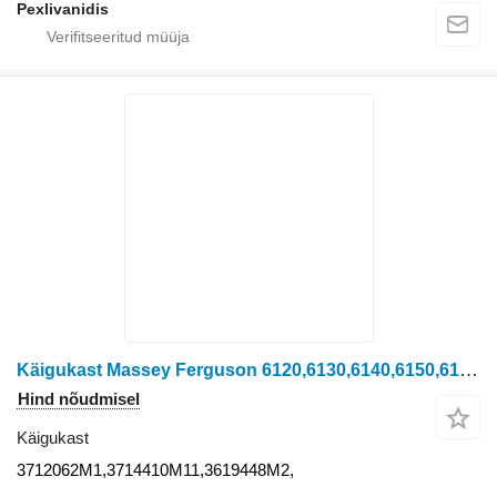
Pexlivanidis
Käigukast Massey Ferguson 6120,6130,6140,6150,6160,6235,6245,6255,6260 3712062M1 tüübi jaoks ratastraktori Massey Ferguson ALL
Hind nõudmisel
Käigukast
3712062M1,3714410M11,3619448M2,