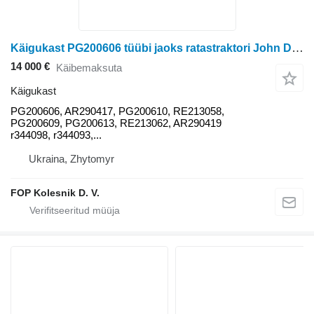
Käigukast PG200606 tüübi jaoks ratastraktori John Deere 8400,8300,8200,8100
14 000 €
Käibemaksuta
Käigukast
PG200606, AR290417, PG200610, RE213058,
PG200609, PG200613, RE213062, AR290419
r344098, r344093,...
Ukraina, Zhytomyr
FOP Kolesnik D. V.