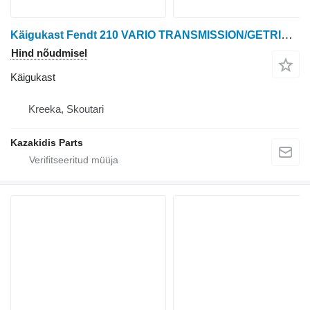
Käigukast Fendt 210 VARIO TRANSMISSION/GETRIEBE tüübi jaoks ratastraktori Fendt 210 VARIO
Hind nõudmisel
Käigukast
Kreeka, Skoutari
Kazakidis Parts