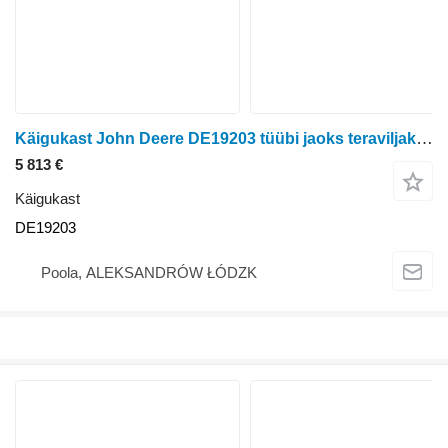
Käigukast John Deere DE19203 tüübi jaoks teraviljakombaini John Deere S660, S670, S680
5 813 €
Käigukast
DE19203
Poola, ALEKSANDRÓW ŁÓDZK