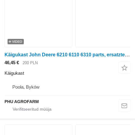
VIDEO
Käigukast John Deere 6210 6110 6310 parts, ersatzteile, pieces tüübi jaoks ratastraktori John Deere 6210 6110 6310
46,45 €
200 PLN
Käigukast
Poola, Byków
PHU AGROFARM