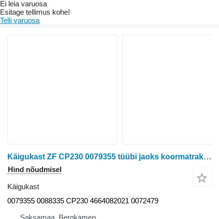
Ei leia varuosa
Esitage tellimus kohe!
Telli varuosa
Käigukast ZF CP230 0079355 tüübi jaoks koormatraktori Ponsse Bison varuosadena
Hind nõudmisel
Käigukast
0079355 0088335 CP230 4664082021 0072479
Saksamaa, Bergkamen