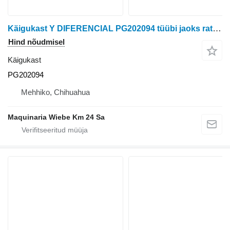
Käigukast Y DIFERENCIAL PG202094 tüübi jaoks ratastraktori John Deere
Hind nõudmisel
Käigukast
PG202094
Mehhiko, Chihuahua
Maquinaria Wiebe Km 24 Sa