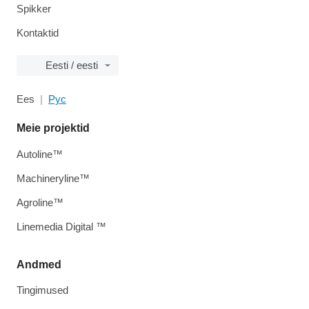
Spikker
Kontaktid
Eesti / eesti
Ees
Рус
Meie projektid
Autoline™
Machineryline™
Agroline™
Linemedia Digital ™
Andmed
Tingimused