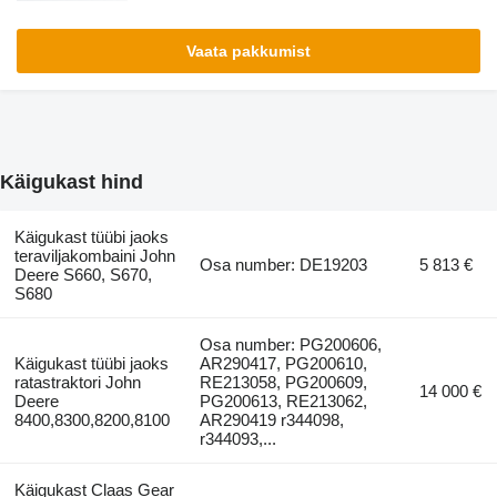
Vaata pakkumist
Käigukast hind
Käigukast tüübi jaoks
teraviljakombaini John
Osa number: DE19203
5 813 €
Deere S660, S670,
S680
Osa number: PG200606,
Käigukast tüübi jaoks
AR290417, PG200610,
ratastraktori John
RE213058, PG200609,
14 000 €
Deere
PG200613, RE213062,
8400,8300,8200,8100
AR290419 r344098,
r344093,...
Käigukast Claas Gear