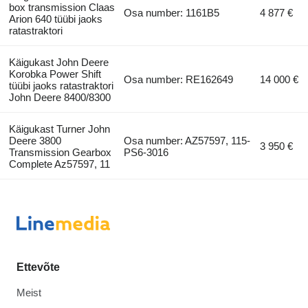
box transmission Claas
Osa number: 1161B5
4 877 €
Arion 640 tüübi jaoks
ratastraktori
Käigukast John Deere
Korobka Power Shift
Osa number: RE162649
14 000 €
tüübi jaoks ratastraktori
John Deere 8400/8300
Käigukast Turner John
Deere 3800
Osa number: AZ57597, 115-
3 950 €
Transmission Gearbox
PS6-3016
Complete Az57597, 11
Ettevõte
Meist