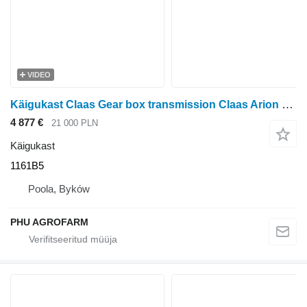
VIDEO
Käigukast Claas Gear box transmission Claas Arion 640 1161B5 tüübi jaoks ratastraktori
4 877 €
21 000 PLN
Käigukast
1161B5
Poola, Byków
PHU AGROFARM