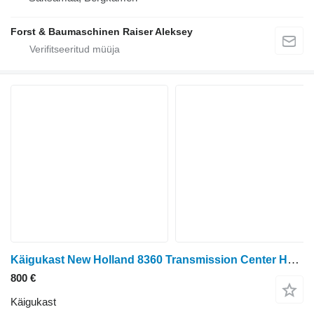
Forst & Baumaschinen Raiser Aleksey
Käigukast New Holland 8360 Transmission Center Housing 5173156 tüübi jaoks ratastraktori New Holland 8360
800 €
Käigukast