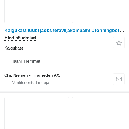
Käigukast tüübi jaoks teraviljakombaini Dronningborg D4500
Hind nõudmisel
Käigukast
Taani, Hemmet
Chr. Nielsen - Tingheden A/S