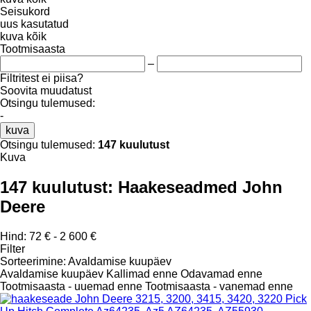
Seisukord
uus
kasutatud
kuva kõik
Tootmisaasta
–
Filtritest ei piisa?
Soovita muudatust
Otsingu tulemused:
-
kuva
Otsingu tulemused:
147 kuulutust
Kuva
147 kuulutust:
Haakeseadmed John
Deere
Hind:
72 € - 2 600 €
Filter
Sorteerimine
:
Avaldamise kuupäev
Avaldamise kuupäev
Kallimad enne
Odavamad enne
Tootmisaasta - uuemad enne
Tootmisaasta - vanemad enne