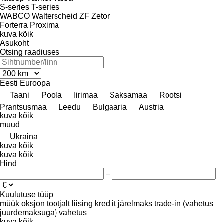
S-series
T-series
WABCO
Walterscheid
ZF
Zetor
Forterra
Proxima
kuva kõik
Asukoht
Otsing raadiuses
Eesti
Euroopa
Taani
Poola
Iirimaa
Saksamaa
Rootsi
Prantsusmaa
Leedu
Bulgaaria
Austria
kuva kõik
muud
Ukraina
kuva kõik
kuva kõik
Hind
–
Kuulutuse tüüp
müük
oksjon
tootjalt
liising
krediit
järelmaks
trade-in (vahetus
juurdemaksuga)
vahetus
kuva kõik