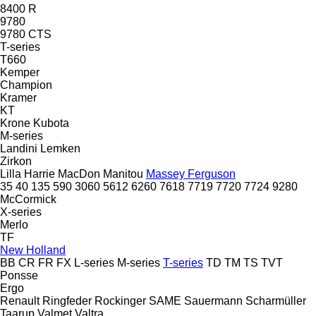
8400 R
9780
9780 CTS
T-series
T660
Kemper
Champion
Kramer
KT
Krone
Kubota
M-series
Landini
Lemken
Zirkon
Lilla Harrie
MacDon
Manitou
Massey Ferguson
35
40
135
590
3060
5612
6260
7618
7719
7720
7724
9280
McCormick
X-series
Merlo
TF
New Holland
BB
CR
FR
FX
L-series
M-series
T-series
TD
TM
TS
TVT
Ponsse
Ergo
Renault
Ringfeder
Rockinger
SAME
Sauermann
Scharmüller
Taarup
Valmet
Valtra