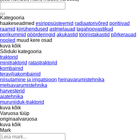
Kategooria
haakeseadmed
esirippsüsteemid
radiaatorivõred
poritiivad
raamid
kiirühendused
astmelauad
tagahoovastikud
porikummid
pöörderingid
akukastid
tööriistakastid
põrkerauad
nooled
muud kere osad
kuva kõik
Sõiduki kategooria
traktorid
minitraktorid
ratastraktorid
kombainid
teraviljakombainid
niisutamine ja irrigatsioon
heinavarumistehnika
metsavarumistehnika
harvesterid
aiatehnika
muruniiduk-traktorid
kuva kõik
Varuosa tüüp
originaalvaruosa
kuva kõik
Mark