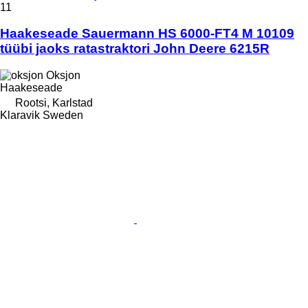
11
Haakeseade Sauermann HS 6000-FT4 M 10109
tüübi jaoks ratastraktori John Deere 6215R
Oksjon
Haakeseade
Rootsi, Karlstad
Klaravik Sweden