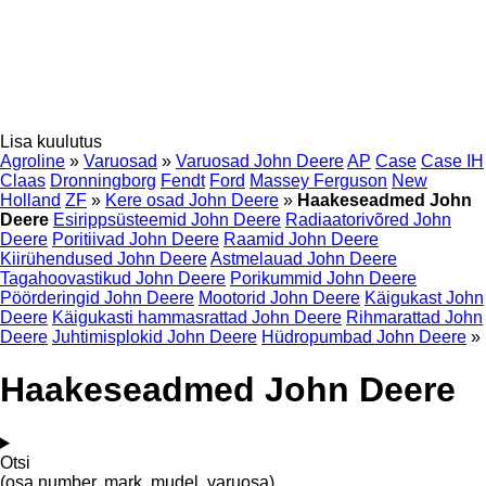
Lisa kuulutus
Agroline
»
Varuosad
»
Varuosad John Deere
AP
Case
Case IH
Claas
Dronningborg
Fendt
Ford
Massey Ferguson
New
Holland
ZF
»
Kere osad John Deere
»
Haakeseadmed John
Deere
Esirippsüsteemid John Deere
Radiaatorivõred John
Deere
Poritiivad John Deere
Raamid John Deere
Kiirühendused John Deere
Astmelauad John Deere
Tagahoovastikud John Deere
Porikummid John Deere
Pöörderingid John Deere
Mootorid John Deere
Käigukast John
Deere
Käigukasti hammasrattad John Deere
Rihmarattad John
Deere
Juhtimisplokid John Deere
Hüdropumbad John Deere
»
Haakeseadmed John Deere
Otsi
(osa number, mark, mudel, varuosa)