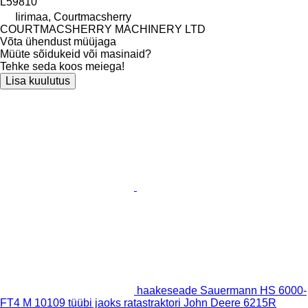
L59810
Iirimaa, Courtmacsherry
COURTMACSHERRY MACHINERY LTD
Võta ühendust müüjaga
Müüte sõidukeid või masinaid?
Tehke seda koos meiega!
Lisa kuulutus
haakeseade Sauermann HS 6000-
FT4 M 10109 tüübi jaoks ratastraktori John Deere 6215R