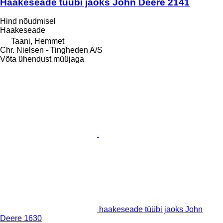
Haakeseade tüübi jaoks John Deere 2141
Hind nõudmisel
Haakeseade
Taani, Hemmet
Chr. Nielsen - Tingheden A/S
Võta ühendust müüjaga
haakeseade tüübi jaoks John
Deere 1630