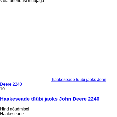
Võta ühendust müüjaga
haakeseade tüübi jaoks John
Deere 2240
10
Haakeseade tüübi jaoks John Deere 2240
Hind nõudmisel
Haakeseade