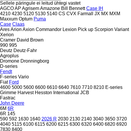
Sellele päringule ei leitud ühtegi vastet
AGCO
AP
Agrisem
Amazone
Bill Bennett
Case IH
4210
4230
5120
5130
5140
CS
CVX
Farmall
JX
MX
MXM
Maxxum
Optum
Puma
Case
Claas
Ares
Arion
Axion
Commandor
Lexion
Pick up
Scorpion
Variant
Xerion
Cramer
David Brown
990
995
Deutz
Deutz-Fahr
Agroplus
Dromone
Dronningborg
D-series
Fendt
F-series
Vario
Fiat
Ford
4600
5000
5600
6600
6610
6640
7610
7710
8210
E-series
Grimme
Harvest
Hesston
International
JCB
Fastrac
John Deere
6M
6R
6R 145
590
592
1630
1640
2026 R
2030
2130
2140
3040
3650
3720
4040
5115
6100
6115
6200
6215
6300
6320
6400
6820
6920
7830
8400