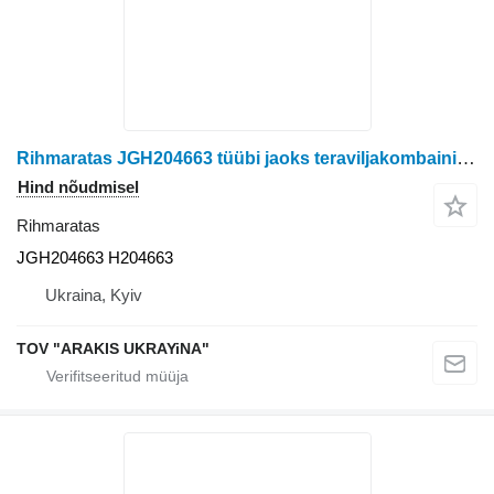
Rihmaratas JGH204663 tüübi jaoks teraviljakombaini John Deere
Hind nõudmisel
Rihmaratas
JGH204663 H204663
Ukraina, Kyiv
TOV "ARAKIS UKRAYiNA"