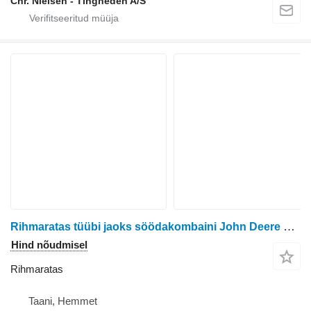
Chr. Nielsen - Tingheden A/S
Rihmaratas tüübi jaoks söödakombaini John Deere 6750
Hind nõudmisel
Rihmaratas
Taani, Hemmet