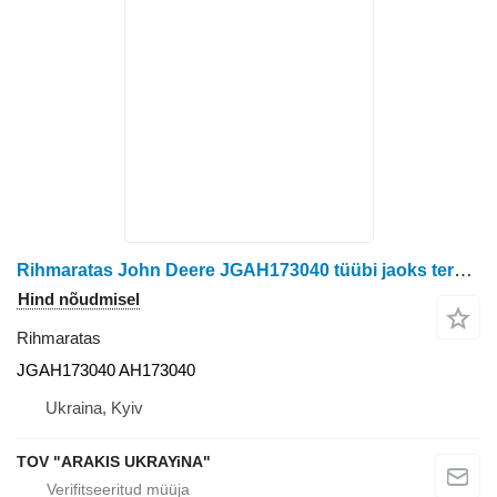
Rihmaratas John Deere JGAH173040 tüübi jaoks teraviljakombaini John Deere
Hind nõudmisel
Rihmaratas
JGAH173040 AH173040
Ukraina, Kyiv
TOV "ARAKIS UKRAYiNA"