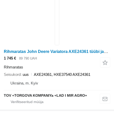
Rihmaratas John Deere Variatora AXE24361 tüübi jaoks teraviljakombaini John Deere
1 745 €
89 790 UAH
Rihmaratas
Seisukord
uus
AXE24361, HXE37540 AXE24361
Ukraina, m. Kyiv
TOV «TORGOVA KOMPANIYa «LAD I MIR AGRO»