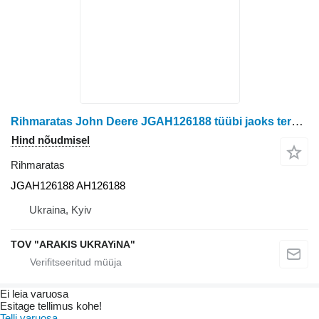
Rihmaratas John Deere JGAH126188 tüübi jaoks teraviljakombaini John Deere
Hind nõudmisel
Rihmaratas
JGAH126188 AH126188
Ukraina, Kyiv
TOV "ARAKIS UKRAYiNA"
Ei leia varuosa
Esitage tellimus kohe!
Telli varuosa