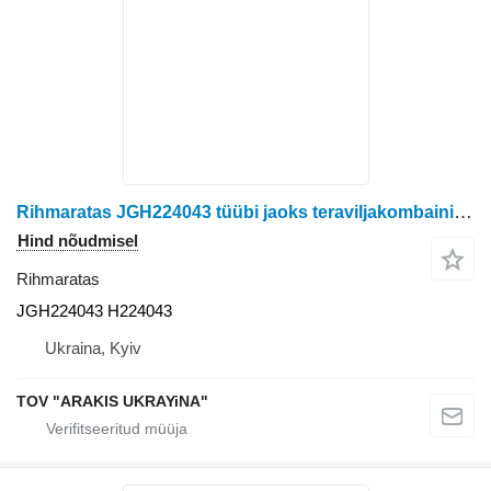
Rihmaratas JGH224043 tüübi jaoks teraviljakombaini John Deere
Hind nõudmisel
Rihmaratas
JGH224043 H224043
Ukraina, Kyiv
TOV "ARAKIS UKRAYiNA"