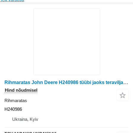
Rihmaratas John Deere H240986 tüübi jaoks teraviljakombaini John Deere
Hind nõudmisel
Rihmaratas
H240986
Ukraina, Kyiv