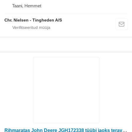
Taani, Hemmet
Chr. Nielsen - Tingheden A/S
Rihmaratas John Deere JGH172338 tüübi jaoks teraviljakombaini John Deere