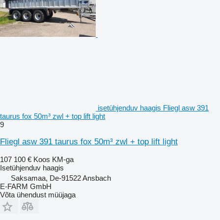
isetühjenduv haagis Fliegl asw 391
taurus fox 50m³ zwl + top lift light
9
Fliegl asw 391 taurus fox 50m³ zwl + top lift light
107 100 €
Koos KM-ga
Isetühjenduv haagis
Saksamaa, De-91522 Ansbach
E-FARM GmbH
Võta ühendust müüjaga