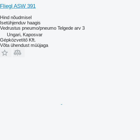
Fliegl ASW 391
Hind nõudmisel
Isetühjenduv haagis
Vedrustus
pneumo/pneumo
Telgede arv
3
Ungari, Kaposvar
Gépközvetítő Kft.
Võta ühendust müüjaga