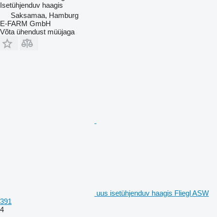
Isetühjenduv haagis
Saksamaa, Hamburg
E-FARM GmbH
Võta ühendust müüjaga
uus isetühjenduv haagis Fliegl ASW
391
4