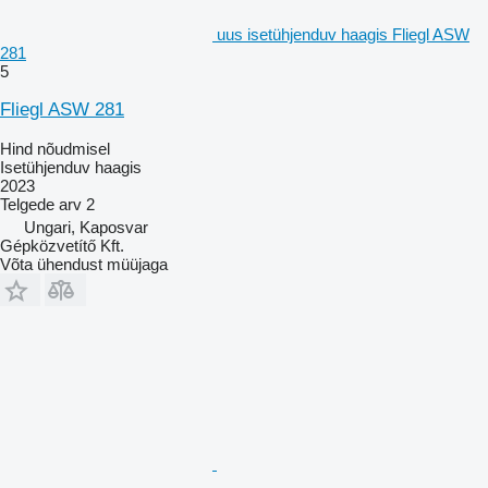
uus isetühjenduv haagis Fliegl ASW
281
5
Fliegl ASW 281
Hind nõudmisel
Isetühjenduv haagis
2023
Telgede arv
2
Ungari, Kaposvar
Gépközvetítő Kft.
Võta ühendust müüjaga