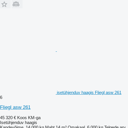
isetühjenduv haagis Fliegl asw 261
6
Fliegl asw 261
45 320 €
Koos KM-ga
Isetühjenduv haagis
Kandevõime
14 000 kg
Maht
14 m³
Omakaal
6 000 kg
Telgede arv