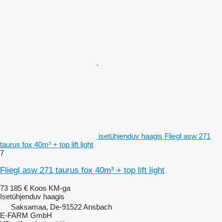
isetühjenduv haagis Fliegl asw 271
taurus fox 40m³ + top lift light
7
Fliegl asw 271 taurus fox 40m³ + top lift light
73 185 €
Koos KM-ga
Isetühjenduv haagis
Saksamaa, De-91522 Ansbach
E-FARM GmbH