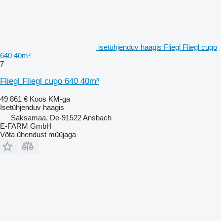
isetühjenduv haagis Fliegl Fliegl cugo
640 40m³
7
Fliegl Fliegl cugo 640 40m³
49 861 €
Koos KM-ga
Isetühjenduv haagis
Saksamaa, De-91522 Ansbach
E-FARM GmbH
Võta ühendust müüjaga