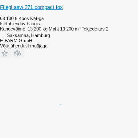
Fliegl asw 271 compact fox
68 130 €
Koos KM-ga
Isetühjenduv haagis
Kandevõime
13 200 kg
Maht
13 200 m³
Telgede arv
2
Saksamaa, Hamburg
E-FARM GmbH
Võta ühendust müüjaga