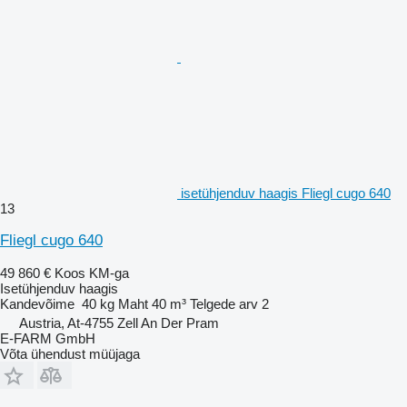
isetühjenduv haagis Fliegl cugo 640
13
Fliegl cugo 640
49 860 €
Koos KM-ga
Isetühjenduv haagis
Kandevõime
40 kg
Maht
40 m³
Telgede arv
2
Austria, At-4755 Zell An Der Pram
E-FARM GmbH
Võta ühendust müüjaga