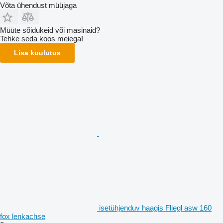
Võta ühendust müüjaga
Müüte sõidukeid või masinaid?
Tehke seda koos meiega!
Lisa kuulutus
isetühjenduv haagis Fliegl asw 160
fox lenkachse