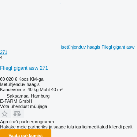
isetühjenduv haagis Fliegl gigant asw
271
4
Fliegl gigant asw 271
69 020 €
Koos KM-ga
Isetühjenduv haagis
Kandevõime
40 kg
Maht
40 m³
Saksamaa, Hamburg
E-FARM GmbH
Võta ühendust müüjaga
Agroline'i partnerprogramm
Hakake meie partneriks ja saage tulu iga ligimeelitatud kliendi pealt
Vaata pakkumist