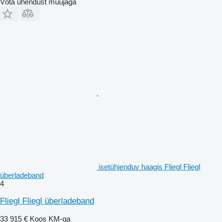
Võta ühendust müüjaga
isetühjenduv haagis Fliegl Fliegl
überladeband
4
Fliegl Fliegl überladeband
33 915 €
Koos KM-ga