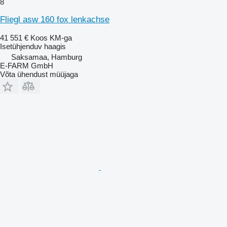
8
Fliegl asw 160 fox lenkachse
41 551 €
Koos KM-ga
Isetühjenduv haagis
Saksamaa, Hamburg
E-FARM GmbH
Võta ühendust müüjaga