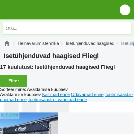
Heinavarumistehnika
Isetühjenduvad haagised
Isetüh
Isetühjenduvad haagised Fliegl
17 kuulutust:
Isetühjenduvad haagised Fliegl
Filter
Sorteerimine
:
Avaldamise kuupäev
Avaldamise kuupäev
Kallimad enne
Odavamad enne
Tootmisaasta -
uuemad enne
Tootmisaasta - vanemad enne