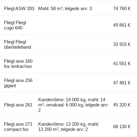
Fliegl ASW 393
Maht: 58 m³, telgede arv: 3
74 760 €
Fliegl Fliegl
49 861 €
cugo 640
Fliegl Fliegl
33 915 €
überladeband
Fliegl asw 160
41 551 €
fox lenkachse
Fliegl asw 256
47 481 €
gigant
Kandevõime: 14 000 kg, maht: 14
Fliegl asw 261
m³, omakaal: 6 000 kg, telgede arv:
45 320 €
2
Fliegl asw 271
Kandevõime: 13 200 kg, maht:
68 130 €
compact fox
13 200 m³, telgede arv: 2