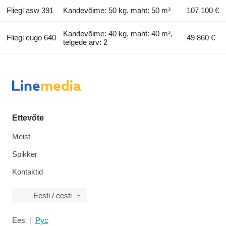
Fliegl asw 391
Kandevõime: 50 kg, maht: 50 m³
107 100 €
Kandevõime: 40 kg, maht: 40 m³,
Fliegl cugo 640
49 860 €
telgede arv: 2
Ettevõte
Meist
Spikker
Kontaktid
Eesti / eesti
Ees
Рус