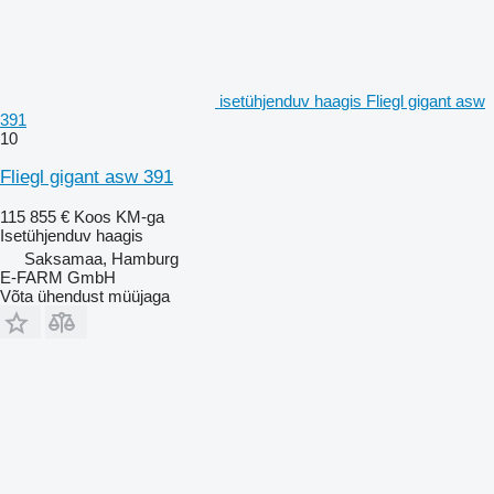
isetühjenduv haagis Fliegl gigant asw
391
10
Fliegl gigant asw 391
115 855 €
Koos KM-ga
Isetühjenduv haagis
Saksamaa, Hamburg
E-FARM GmbH
Võta ühendust müüjaga