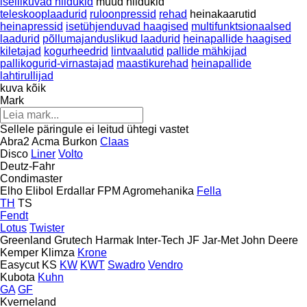
iseliikuvad niidukid
muud niidukid
teleskooplaadurid
ruloonpressid
rehad
heinakaarutid
heinapressid
isetühjenduvad haagised
multifunktsionaalsed
laadurid
põllumajanduslikud laadurid
heinapallide haagised
kiletajad
kogurheedrid
lintvaalutid
pallide mähkijad
pallikogurid-virnastajad
maastikurehad
heinapallide
lahtirullijad
kuva kõik
Mark
Sellele päringule ei leitud ühtegi vastet
Abra2
Acma
Burkon
Claas
Disco
Liner
Volto
Deutz-Fahr
Condimaster
Elho
Elibol
Erdallar
FPM Agromehanika
Fella
TH
TS
Fendt
Lotus
Twister
Greenland
Grutech
Harmak
Inter-Tech
JF
Jar-Met
John Deere
Kemper
Klimza
Krone
Easycut
KS
KW
KWT
Swadro
Vendro
Kubota
Kuhn
GA
GF
Kverneland