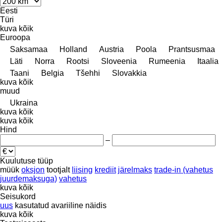
Eesti
Türi
kuva kõik
Euroopa
Saksamaa
Holland
Austria
Poola
Prantsusmaa
Läti
Norra
Rootsi
Sloveenia
Rumeenia
Itaalia
Taani
Belgia
Tšehhi
Slovakkia
kuva kõik
muud
Ukraina
kuva kõik
kuva kõik
Hind
–
Kuulutuse tüüp
müük
oksjon
tootjalt
liising
krediit
järelmaks
trade-in (vahetus
juurdemaksuga)
vahetus
kuva kõik
Seisukord
uus
kasutatud
avariiline
näidis
kuva kõik