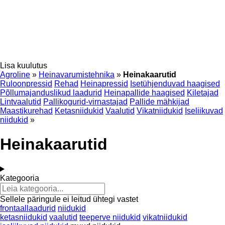
Lisa kuulutus
Agroline
»
Heinavarumistehnika
»
Heinakaarutid
Ruloonpressid
Rehad
Heinapressid
Isetühjenduvad haagised
Põllumajanduslikud laadurid
Heinapallide haagised
Kiletajad
Lintvaalutid
Pallikogurid-virnastajad
Pallide mähkijad
Maastikurehad
Ketasniidukid
Vaalutid
Vikatniidukid
Iseliikuvad
niidukid
»
Heinakaarutid
Kategooria
Sellele päringule ei leitud ühtegi vastet
frontaallaadurid
niidukid
ketasniidukid
vaalutid
teeperve niidukid
vikatniidukid