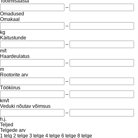
Tootmisaasta
–
Omadused
Omakaal
–
kg
Käitustunde
–
m/t
Haardeulatus
–
m
Rootorite arv
–
Töökiirus
–
km/t
Veduki nõutav võimsus
–
h.j.
Teljed
Telgede arv
1 telg
2 telge
3 telge
4 telge
6 telge
8 telge