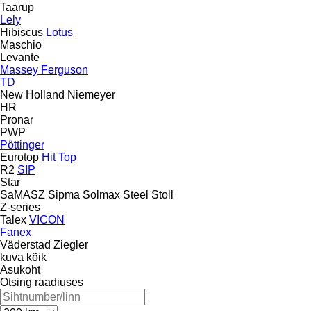
Taarup
Lely
Hibiscus
Lotus
Maschio
Levante
Massey Ferguson
TD
New Holland
Niemeyer
HR
Pronar
PWP
Pöttinger
Eurotop
Hit
Top
R2
SIP
Star
SaMASZ
Sipma
Solmax Steel
Stoll
Z-series
Talex
VICON
Fanex
Väderstad
Ziegler
kuva kõik
Asukoht
Otsing raadiuses