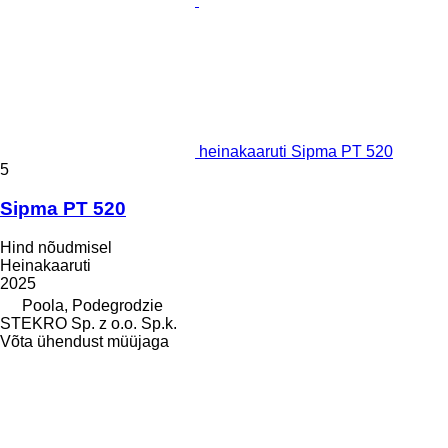
heinakaaruti Sipma PT 520
5
Sipma PT 520
Hind nõudmisel
Heinakaaruti
2025
Poola, Podegrodzie
STEKRO Sp. z o.o. Sp.k.
Võta ühendust müüjaga