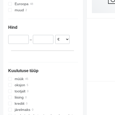
Euroopa
muud
Saksamaa
Rootsi
Ukraina
Prantsusmaa
Hind
Poola
Norra
–
Leedu
Austria
Soome
kuva kõik
Kuulutuse tüüp
müük
oksjon
tootjalt
liising
krediit
järelmaks