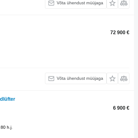
Võta ühendust müüjaga
72 900 €
Võta ühendust müüjaga
lüfter
6 900 €
80 h.j.