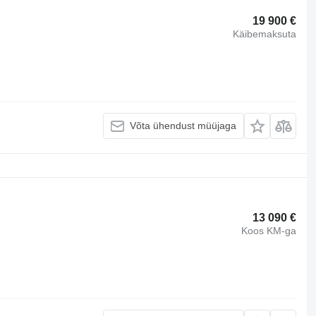
19 900 €
Käibemaksuta
Võta ühendust müüjaga
13 090 €
Koos KM-ga