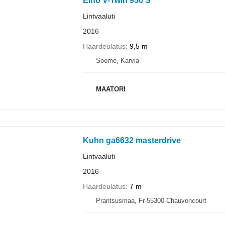
Elho V-Twin 950 S
Lintvaaluti
2016
Haardeulatus
9,5 m
Soome, Karvia
MAATORI
Kuhn ga6632 masterdrive
Lintvaaluti
2016
Haardeulatus
7 m
Prantsusmaa, Fr-55300 Chauvoncourt