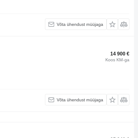
Võta ühendust müüjaga
14 900 €
Koos KM-ga
Võta ühendust müüjaga