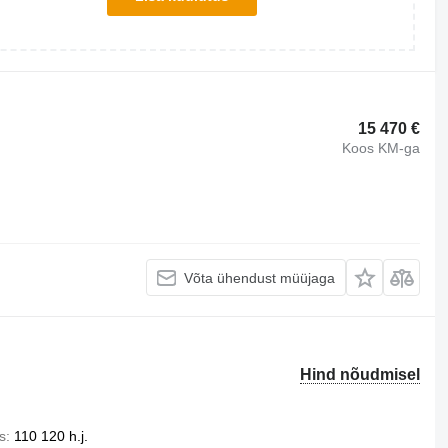
15 470 €
Koos KM-ga
Võta ühendust müüjaga
Hind nõudmisel
s
110 120 h.j.