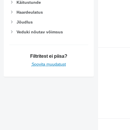
Käitustunde
Haardeulatus
Jõudlus
Veduki nõutav võimsus
Filtritest ei piisa?
Soovita muudatust