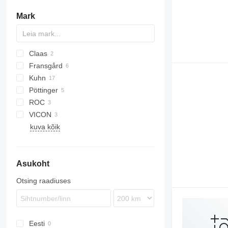
iseliikuvad niidukid
Mark
muud niidukid
Claas
Fransgård
Liner
TS
Kuhn
Swadro
Pöttinger
GA
ROC
Mergento
VICON
Top
kuva kõik
Andex
Asukoht
Otsing raadiuses
Eesti