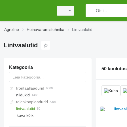
Agroline
Heinavarumistehnika
Lintvaalutid
Lintvaalutid
Kategooria
50 kuulutus
frontaallaadurid
niidukid
teleskooplaadurid
ketasniidukid
lintvaalutid
vaalutid
kuva kõik
teeperve niidukid
vikatniidukid