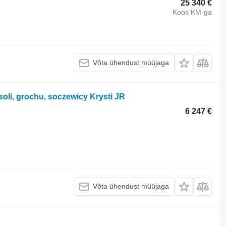
25 340 €
Koos KM-ga
Võta ühendust müüjaga
oli, grochu, soczewicy Krysti JR
6 247 €
Võta ühendust müüjaga