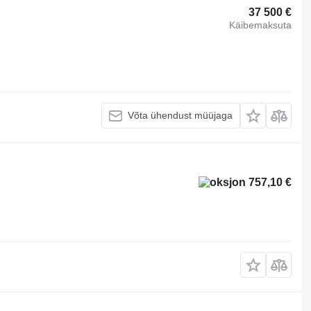
37 500 €
Käibemaksuta
Võta ühendust müüjaga
757,10 €