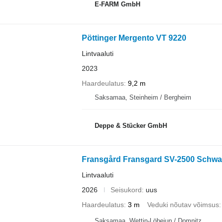
E-FARM GmbH
Pöttinger Mergento VT 9220
Lintvaaluti
2023
Haardeulatus
9,2 m
Saksamaa, Steinheim / Bergheim
Deppe & Stücker GmbH
Fransgård Fransgard SV-2500 Schwad
Lintvaaluti
2026
Seisukord
uus
Haardeulatus
3 m
Veduki nõutav võimsus
Saksamaa, Wettin-Löbejun / Domnitz