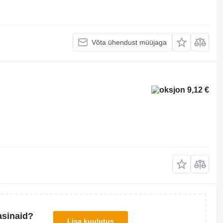
Võta ühendust müüjaga
9,12 €
asinaid?
Lisa kuulutus