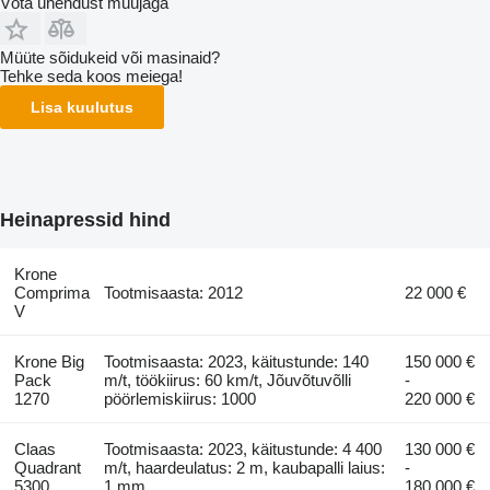
Võta ühendust müüjaga
Müüte sõidukeid või masinaid?
Tehke seda koos meiega!
Lisa kuulutus
Heinapressid hind
Krone
Comprima
Tootmisaasta: 2012
22 000 €
V
Krone Big
Tootmisaasta: 2023, käitustunde: 140
150 000 €
Pack
m/t, töökiirus: 60 km/t, Jõuvõtuvõlli
-
1270
pöörlemiskiirus: 1000
220 000 €
Claas
Tootmisaasta: 2023, käitustunde: 4 400
130 000 €
Quadrant
m/t, haardeulatus: 2 m, kaubapalli laius:
-
5300
1 mm
180 000 €