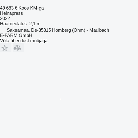
49 683 €
Koos KM-ga
Heinapress
2022
Haardeulatus
2,1 m
Saksamaa, De-35315 Homberg (Ohm) - Maulbach
E-FARM GmbH
Võta ühendust müüjaga