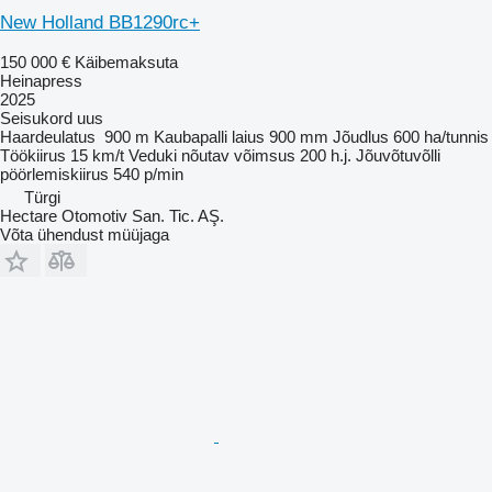
New Holland BB1290rc+
150 000 €
Käibemaksuta
Heinapress
2025
Seisukord
uus
Haardeulatus
900 m
Kaubapalli laius
900 mm
Jõudlus
600 ha/tunnis
Töökiirus
15 km/t
Veduki nõutav võimsus
200 h.j.
Jõuvõtuvõlli
pöörlemiskiirus
540 p/min
Türgi
Hectare Otomotiv San. Tic. AŞ.
Võta ühendust müüjaga