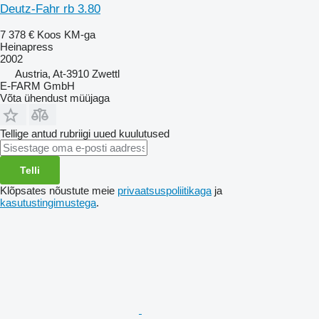
Deutz-Fahr rb 3.80
7 378 €
Koos KM-ga
Heinapress
2002
Austria, At-3910 Zwettl
E-FARM GmbH
Võta ühendust müüjaga
Tellige antud rubriigi uued kuulutused
Telli
Klõpsates nõustute meie
privaatsuspoliitikaga
ja
kasutustingimustega
.