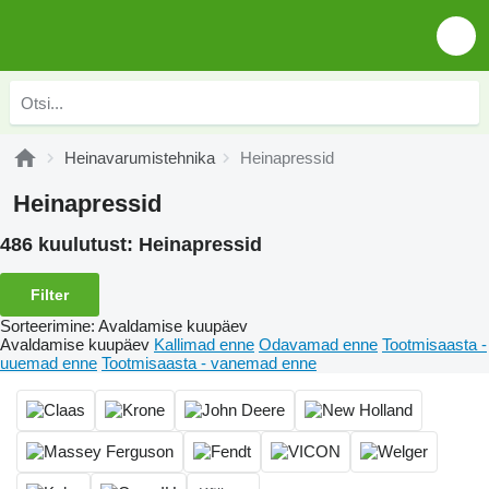
Heinavarumistehnika
Heinapressid
Heinapressid
486 kuulutust:
Heinapressid
Filter
Sorteerimine
:
Avaldamise kuupäev
Avaldamise kuupäev
Kallimad enne
Odavamad enne
Tootmisaasta -
uuemad enne
Tootmisaasta - vanemad enne