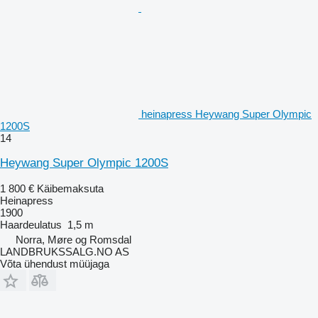
heinapress Heywang Super Olympic
1200S
14
Heywang Super Olympic 1200S
1 800 €
Käibemaksuta
Heinapress
1900
Haardeulatus
1,5 m
Norra, Møre og Romsdal
LANDBRUKSSALG.NO AS
Võta ühendust müüjaga