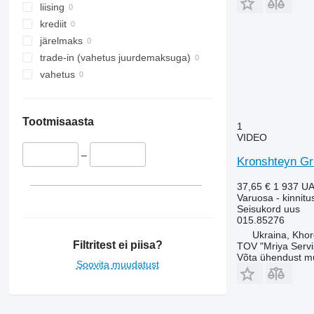
liising
krediit
järelmaks
trade-in (vahetus juurdemaksuga)
vahetus
Tootmisaasta
1
VIDEO
–
Kronshteyn Gri
37,65 €
1 937 U
Varuosa - kinnit
Seisukord
uus
015.85276
Ukraina, Khor
Filtritest ei piisa?
TOV "Mriya Servi
Võta ühendust m
Soovita muudatust