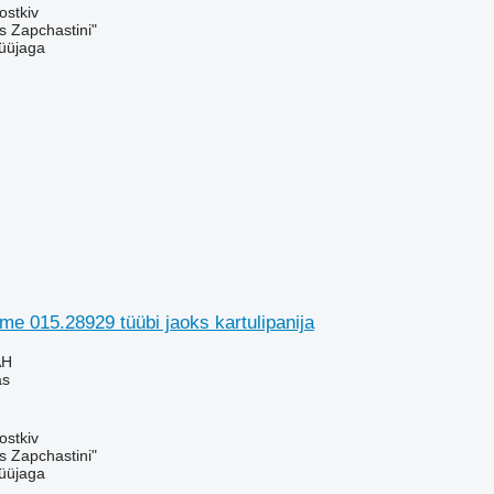
ostkiv
s Zapchastini"
üüjaga
me 015.28929 tüübi jaoks kartulipanija
AH
as
ostkiv
s Zapchastini"
üüjaga