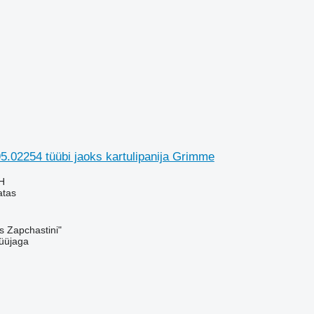
.02254 tüübi jaoks kartulipanija Grimme
H
atas
s Zapchastini"
üüjaga