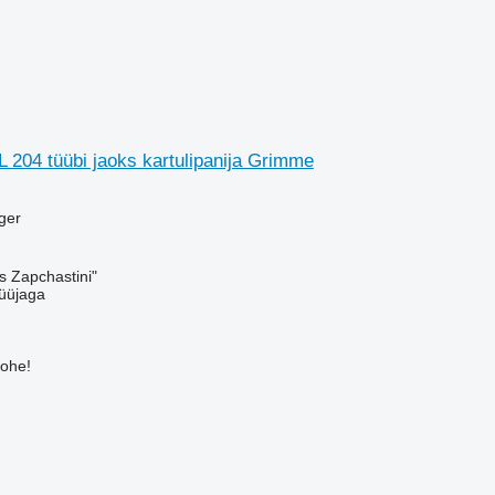
L 204 tüübi jaoks kartulipanija Grimme
ager
s Zapchastini"
üüjaga
kohe!