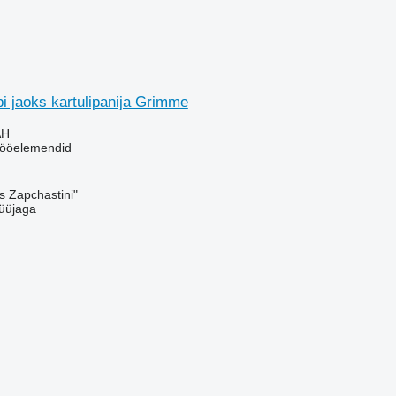
i jaoks kartulipanija Grimme
AH
tööelemendid
s Zapchastini"
üüjaga