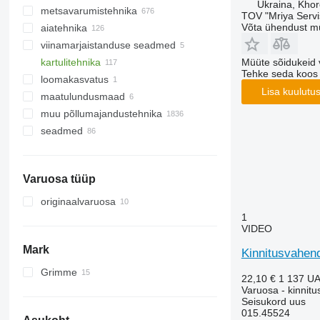
Ukraina, Khor
metsavarumistehnika
pinnasetasandajad
silod
niidukid
loomakasvatusseadmed
põhupurustid
TOV "Mriya Servi
Võta ühendust m
aiatehnika
adrad
viljateod
põllumajanduslikud laadurid
mootorsaed
söödamikserid
loomafarmi seadmed
viinamarjaistanduse seadmed
mullafreesid traktorile
rehad
puiduhakkurid
muruniidukid
elektrikarjused
bensiinisaed
iseliikuvad söödamikserid
lüpsiseadmed
Müüte sõidukeid 
kartulitehnika
metsatraktorid
kaherattalised traktorid
söödaseadmed
Tehke seda koos
loomakasvatus
koormatraktorid
käsiniidukid
kartulikoristuskombainid
Lisa kuulutu
maatulundusmaad
harvesterid
mootoriga kultivaatorid
kartulipanijad
muu põllumajandustehnika
käsipihustid
kartulivõtumasinad
elevaatorid ja viljahoidlad
seadmed
muruniiduk-traktorid
mullafreesid
vastuvõtupunkrid
seadmed põllumajandustehnika
jaoks
metsamasinate tarvikud
esilaadurid
Varuosa tüüp
muud seadmed
harvesteripead
originaalvaruosa
juurimisseadmed
1
metsatõstukid
VIDEO
Mark
Kinnitusvahend
Grimme
22,10 €
1 137 U
Varuosa - kinnit
Seisukord
uus
015.45524