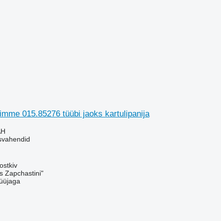
mme 015.85276 tüübi jaoks kartulipanija
AH
usvahendid
ostkiv
s Zapchastini"
üüjaga