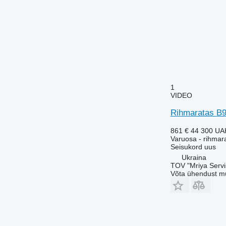
1
VIDEO
Rihmaratas B95
861 €
44 300 UA
Varuosa - rihmar
Seisukord
uus
Ukraina
TOV "Mriya Servi
Võta ühendust m