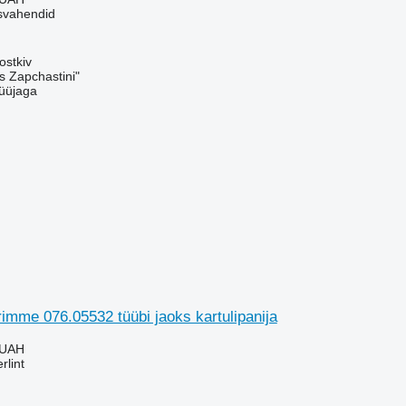
usvahendid
ostkiv
s Zapchastini"
üüjaga
rimme 076.05532 tüübi jaoks kartulipanija
 UAH
rlint