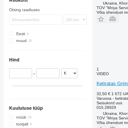
Asukoht
Ukraina, Khor
TOV "Mriya Servi
Otsing raadiuses
Võta ühendust m
Eesti
muud
Ukraina
Hind
1
–
VIDEO
Ketiratas Grim
32,50 €
1 672 U
Varuosa - ketirat
Seisukord
uus
015.28929
Kuulutuse tüüp
Ukraina, Khor
müük
TOV "Mriya Servi
Võta ühendust m
tootjalt