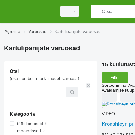
Agroline
Varuosad
Kartulipanijate varuosad
Kartulipanijate varuosad
15 kuulutust
Otsi
Filter
(osa number, mark, mudel, varuosa)
Sorteerimine
:
Ava
Avaldamise kuup
1
VIDEO
Kategooria
Kronshteyn pri
tööelemendid
mootoriosad
ketirattad
641,50 €
33 010