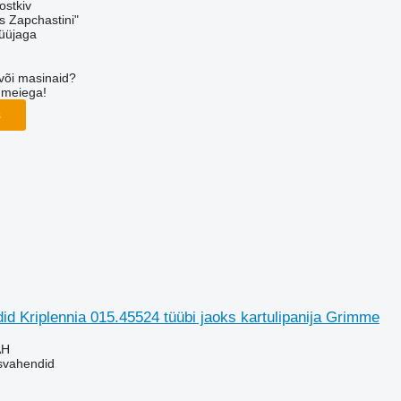
ostkiv
s Zapchastini"
üüjaga
või masinaid?
 meiega!
s
id Kriplennia 015.45524 tüübi jaoks kartulipanija Grimme
AH
usvahendid