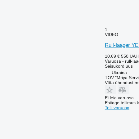
1
VIDEO
Rull-laager YE
10,69 €
550 UAH
Varuosa - rull-la
Seisukord
uus
Ukraina
TOV "Mriya Servi
Võta ühendust m
Ei leia varuosa
Esitage tellimus 
Telli varuosa