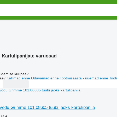
:
Kartulipanijate varuosad
ldamise kuupäev
äev
Kallimad enne
Odavamad enne
Tootmisaasta - uuemad enne
Toot
vodu Grimme 101.08605 tüübi jaoks kartulipanija
 UAH