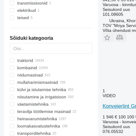
transmissioonid
konveierlindid
rihmarattad
Varuosa - kinnit
Seisukord
uus
elektrikud
muud tööelemendid
rull-laagrid
101.08605
teised
muud elektrisüsteemi osad
Ukraina, Khor
kinnitusvahendid
TOV "Mriya Servi
Võta ühendust m
Sõiduki kategooria
traktorid
kombainid
minitraktorid
niidumasinad
ratastraktorid
puuvillakombainid
mullaharimismasinad
roomiktraktorid
suhkrupeedikombainid
maisi lõikusmasinad
külvi ja istutamise tehnika
teraviljakombainid
päevalille koristamise seadmed
äkked
1
VIDEO
niisutamine ja irrigatsioon
söödakombainid
rapsilauad
kobestid
seemikute istutamise masinad
väetamistehnika
maisikombainid
rootorniidukid
kivikoristid
vihmutussüsteemid
Konveierlint G
teravilja töötlemise masinad
porgandikoristuskombainid
viljaheedrid
kompostimasinad
sõnnikulaoturid
1 946 €
100 100
heinavarumistehnika
haagis-söödakombainid
põllurullid
väetiselaoturid
teraviljalaadurid
Varuosa - konveie
loomakasvatustehnika
muud kombainid
kultivaatorid
vedelsõnniku laoturid
teravilja puhastid
heinakaarutid
Seisukord
uus
076.05532
transporditehnika
multšijad
kuivatusseadmed
isetühjenduvad haagised
loomakasvatustehnika