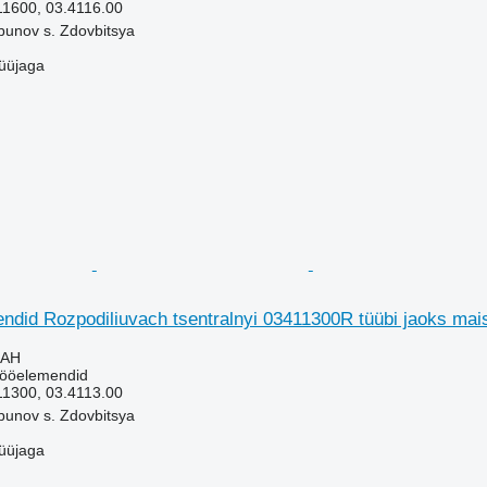
1600, 03.4116.00
bunov s. Zdovbitsya
üüjaga
did Rozpodiliuvach tsentralnyi 03411300R tüübi jaoks mais
UAH
tööelemendid
1300, 03.4113.00
bunov s. Zdovbitsya
üüjaga