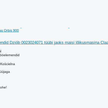
as Orbis 900
ndid Dziób 0023024071 tüübi jaoks maisi lõikusmasina Cla
N
tööelemendid
 Kościelna
üüjaga
kohe!