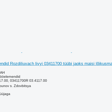
did Rozdiliuvach livyi 03411700 tüübi jaoks maisi lõikusm
UAH
tööelemendid
17.00, 03411700R 03.4117.00
bunov s. Zdovbitsya
üüjaga