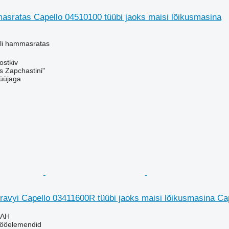
asratas Capello 04510100 tüübi jaoks maisi lõikusmasina
lli hammasratas
ostkiv
s Zapchastini"
üüjaga
ravyi Capello 03411600R tüübi jaoks maisi lõikusmasina Ca
UAH
tööelemendid