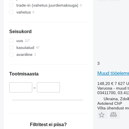
trade-in (vahetus juurdemaksuga)
vahetus
Seisukord
uus
kasutatud
avariiline
3
Muud tööelemen
Tootmisaasta
148,20 €
7 627 
–
Varuosa - muud 
03411700, 03.41
Ukraina, Zdol
Avtolend ChP
Võta ühendust m
Filtritest ei piisa?