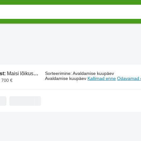
st:
Maisi lõikusmasinate varuosad
Sorteerimine
:
Avaldamise kuupäev
Avaldamise kuupäev
Kallimad enne
Odavamad 
2 700 €