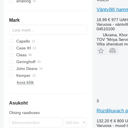
analoog
metsatõstukid
Väntvõlli hamm
18,99 €
977 UAH
Mark
Varuosa - väntvõ
04510100
Ukraina, Khor
TOV "Mriya Servi
Capello
Võta ühendust m
Case IH
QUASAR
Claas
1083
Geringhoff
4408
Conspeed
SL
John Deere
RMX
Jaguar
Kemper
Mega
965
kuva kõik
Orbis
Champion
Corn Champion
3
Asukoht
Rozdiliuvach p
Otsing raadiuses
132,20 €
6 800 
Varuosa - muud 