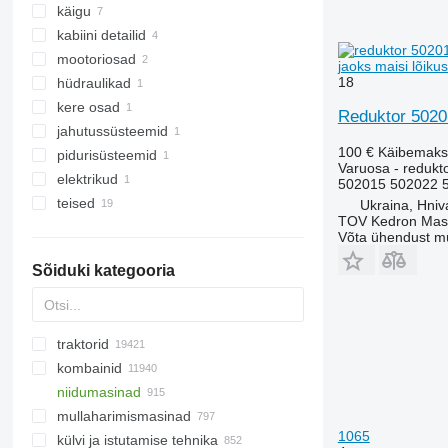
käigu
võllid
reduktorid
kabiini detailid
ketirattad
hammasvõllid
laagrid
mootoriosad
nukaketid
käigukast
õõtshoova puksid
vooderdus
jaoks maisi lõik
18
hüdraulikad
teod
kardaaniristid
rummu õlitihendid
kolvirõngad
kere osad
peenestid
muud ülekande varuosad
rummud
väntvõlli hammasrattad
hüdrosilindrid
Reduktor 50201
jahutussüsteemid
veorihmad
muud vedrustuse varuosad
raamid
100 €
Käibemaks
pidurisüsteemid
muud tööelemendid
ahjulõõrid
Varuosa - redukt
elektrikud
muud pidurisüsteemi osad
502015 502022 
teised
muud elektrisüsteemi osad
Ukraina, Hniv
TOV Kedron Mas
varuosad
Võta ühendust m
kinnitusvahendid
Sõiduki kategooria
traktorid
kombainid
minitraktorid
niidumasinad
ratastraktorid
puuvillakombainid
mullaharimismasinad
roomiktraktorid
suhkrupeedikombainid
maisi lõikusmasinad
1065
külvi ja istutamise tehnika
teraviljakombainid
päevalille koristamise seadmed
äkked