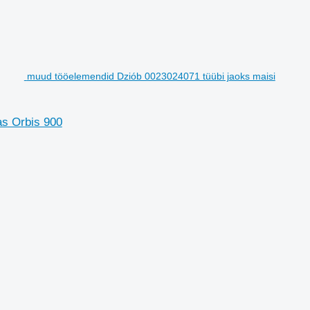
muud tööelemendid Dziób 0023024071 tüübi jaoks maisi
as Orbis 900