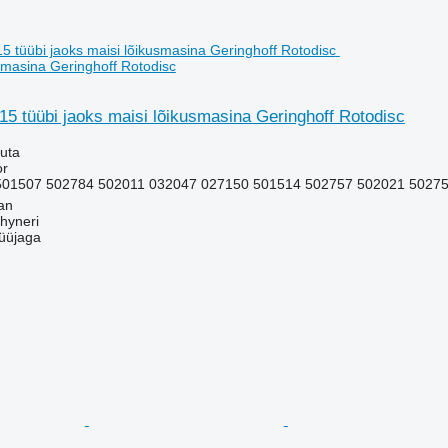
usmasina Geringhoff Rotodisc
5 tüübi jaoks maisi lõikusmasina Geringhoff Rotodisc
uta
or
501507 502784 502011 032047 027150 501514 502757 502021 5027
an
hyneri
üüjaga