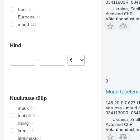
03411600R, 0341
Ukraina, Zdol
Eesti
Avtolend ChP
Euroopa
Võta ühendust m
muud
Poola
Taani
Ukraina
Leedu
Hind
Holland
Saksamaa
–
3
Muud tööelemen
Kuulutuse tüüp
148,20 €
7 627 
Varuosa - muud 
müük
03411300R, 0341
tootjalt
Ukraina, Zdol
liising
Avtolend ChP
Võta ühendust m
krediit
järelmaks