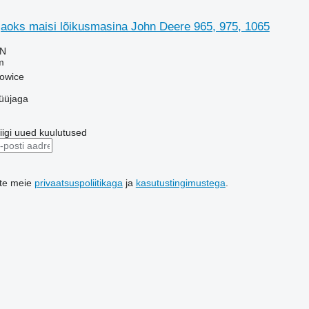
jaoks maisi lõikusmasina John Deere 965, 975, 1065
LN
m
howice
üüjaga
riigi uued kuulutused
ute meie
privaatsuspoliitikaga
ja
kasutustingimustega
.