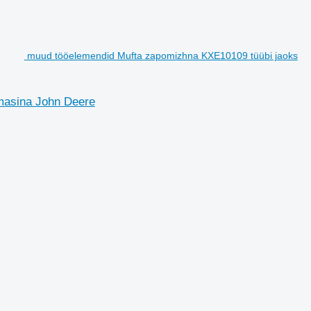
muud tööelemendid Mufta zapomizhna KXE10109 tüübi jaoks
masina John Deere