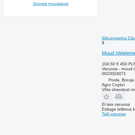
Soovita muudatust
lõikusmasina Cla
8
Muud tööeleme
104,50 €
450 PL
Varuosa - muud 
0023024071
Poola, Boruja
Agro Części
Võta ühendust m
Ei leia varuosa
Esitage tellimus 
Telli varuosa