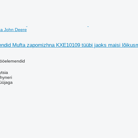
na John Deere
ndid Mufta zapomizhna KXE10109 tüübi jaoks maisi lõikus
tööelemendid
ytsia
hyneri
üüjaga