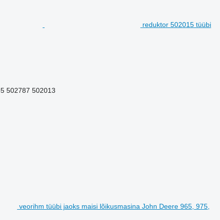
reduktor 502015 tüübi
55 502787 502013
veorihm tüübi jaoks maisi lõikusmasina John Deere 965, 975,