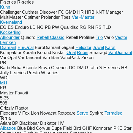
F-series
R-series
Kuhn
Challenger
Cultimer
Discover
FC
GMD
HR
HRB
KNT
Manager
MultiMaster
Optimer
Prolander
Tbes
Vari-Master
Kverneland
EG
ES
Enduro
LD
NG
PB
PW
Qualidisc
RG
RN
RS
TLD
Köckerling
Allrounder
Quadro
Rebell Classic
Rebell Profiline
Trio
Vario
Vector
Lemken
Diamant
EurOpal
EuroDiamant
Gigant
Heliodor
Juwel
Karat
Kompaktor
Koralin
Korund
Kristall
Opal
Rubin
Smaragd
VariDiamant
VariOpal
VariTansanit
VariTitan
VarioPack
Zirkon
PR
Barbi
Birba
Bisonte
Brava
C-series
DC
DM
Giraffa S
H-series
HB
Jolly
L-series
Presto
W-series
WDL
MU
KR
Master
Favorit
5-35
508
Grizzly
Raptor
Flexcare V
Fox
Lion
Novacat
Rotocare
Servo
Synkro
Terradisc
Terria
Atlant
BP
Blackbear
Diskator
HV
Albatros
Blue Bird
Corvus
Dupe
Field Bird
GHF
Kormoran
PKE
Star