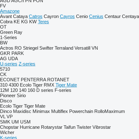
AGD
AGCh
PN
PON
FV
Amazone
Avant
Cataya
Catros
Cayron
Cayros
Cenio
Cenius
Centaur
Centaya
Cobra
KE
KG
KW
Teres
OT
Green Ray
1-Series
BW
Actros RO
Striegel
Swifter
Terraland
Versatill VN
GKR
PARK
AG
UDA
U-series
Z-series
5710
CK
ECONET
PENTERRA
ROTANET
310
4300
Ecolo Tiger
RMX
Tiger Mate
12M
120
140
160
D series
F-series
Pioneer
Sirio
Disco
Ecolo Tiger
Tiger Mate
Dinco
Maxidisc
Minimax
Multiflex
Powerchain
RolloMaximum
VL
VP
SMK
UM
USM
Chopstar
Hurricane
Rotarystar
Taifun
Twister
Vibrostar
Wicher
K-series