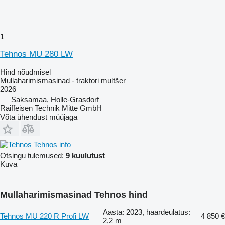
1
Tehnos MU 280 LW
Hind nõudmisel
Mullaharimismasinad - traktori multšer
2026
Saksamaa, Holle-Grasdorf
Raiffeisen Technik Mitte GmbH
Võta ühendust müüjaga
Tehnos info
Otsingu tulemused:
9 kuulutust
Kuva
Mullaharimismasinad Tehnos hind
Aasta: 2023, haardeulatus:
Tehnos MU 220 R Profi LW
4 850 €
2,2 m