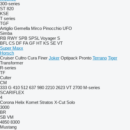
300-series
ST 820
KSE
T series
TGF
Artiglio
Gemella
Mirco
Pinocchio
UFO
Simba
RB
RWY
SPB
SPSL
Voyager S
BFL
CS
DF
FA
GF
HT
KS
SE
VT
Super Maxx
Horsch
Cruiser
Cultro
Cura
Finer
Joker
Optipack
Pronto
Terrano
Tiger
Transformer
R-series
TF
Culter
CM
333 G
410
512
637
980
2210
2623 VT
2700
M-series
SCARIFLEX
4
Corona
Helix
Komet
Stratos
X-Cut Solo
3000
BR
SB
VM
4850
8300
Mustang