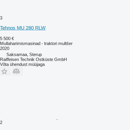
3
Tehnos MU 280 RLW
5 500 €
Mullaharimismasinad - traktori multšer
2020
Saksamaa, Sterup
Raiffeisen Technik Ostküste GmbH
Võta ühendust müüjaga
2