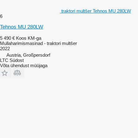
traktori multšer Tehnos MU 280LW
6
Tehnos MU 280LW
5 490 €
Koos KM-ga
Mullaharimismasinad - traktori multšer
2022
Austria, Großpersdorf
LTC Südost
Võta ühendust müüjaga