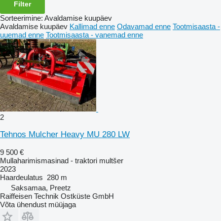
Filter
Sorteerimine
:
Avaldamise kuupäev
Avaldamise kuupäev
Kallimad enne
Odavamad enne
Tootmisaasta -
uuemad enne
Tootmisaasta - vanemad enne
2
Tehnos Mulcher Heavy MU 280 LW
9 500 €
Mullaharimismasinad - traktori multšer
2023
Haardeulatus
280 m
Saksamaa, Preetz
Raiffeisen Technik Ostküste GmbH
Võta ühendust müüjaga