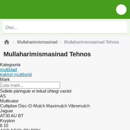
Mullaharimismasinad
Mullaharimismasinad Tehnos
Mullaharimismasinad Tehnos
Kategooria
multšijad
traktori multšerid
Mark
Sellele päringule ei leitud ühtegi vastet
AS
Multivator
Cultiplow
Disc-O-Mulch
Maximulch
Vibromulch
Jaguar
AT30
AU
BT
Krypton
8
10