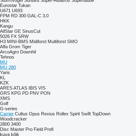
Sturmvogel
Sunbird
Super-Albatros
Supertaube
Eurostar
Tukan
U671
U693
FPM RD 300
GAL-C 3.0
HKK
Kangu
AllStar
GE
SinusCut
5026
FX
SRW
H3
MINI-BMS
Midiforst
Multiforst
SMO
Alfa
Grom
Tiger
ArcoAgro
Downhil
Tehnos
MU
MU 280
Yaris
KL
KZK
ARES
ATLAS
IBIS
VIS
GRS
KPG
PD
PNV
PON
XMS
Golf
G-series
Carrier
Cultus
Opus
Rexius
Rollex
Spirit
Swift
TopDown
Woodcracker
2800
3400
Disc Master Pro
Field Profi
kuva kõik