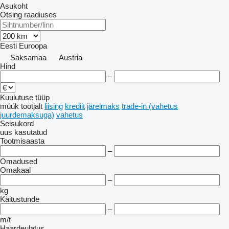
Asukoht
Otsing raadiuses
Eesti
Euroopa
Saksamaa
Austria
Hind
–
Kuulutuse tüüp
müük
tootjalt
liising
krediit
järelmaks
trade-in (vahetus
juurdemaksuga)
vahetus
Seisukord
uus
kasutatud
Tootmisaasta
–
Omadused
Omakaal
–
kg
Käitustunde
–
m/t
Haardeulatus