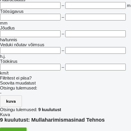
–
m
Töösügavus
–
mm
Jõudlus
–
ha/tunnis
Veduki nõutav võimsus
–
h.j.
Töökiirus
–
km/t
Filtritest ei piisa?
Soovita muudatust
Otsingu tulemused:
-
kuva
Otsingu tulemused:
9 kuulutust
Kuva
9 kuulutust:
Mullaharimismasinad Tehnos