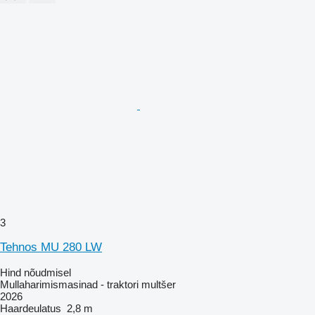
3
Tehnos MU 280 LW
Hind nõudmisel
Mullaharimismasinad - traktori multšer
2026
Haardeulatus
2,8 m