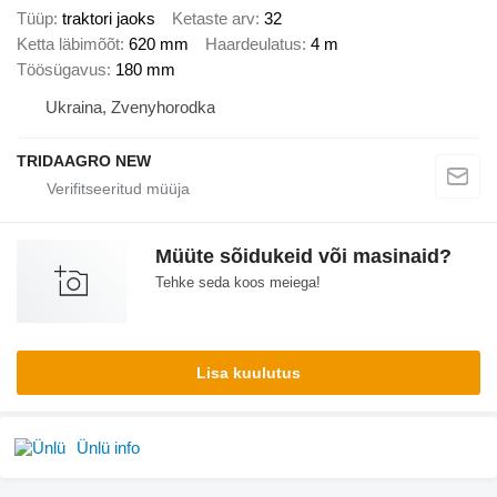
Tüüp
traktori jaoks
Ketaste arv
32
Ketta läbimõõt
620 mm
Haardeulatus
4 m
Töösügavus
180 mm
Ukraina, Zvenyhorodka
TRIDAAGRO NEW
Müüte sõidukeid või masinaid?
Tehke seda koos meiega!
Lisa kuulutus
Ünlü info