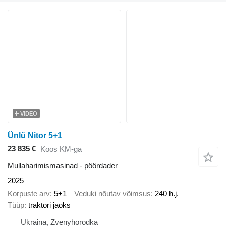
VIDEO
Ünlü Nitor 5+1
23 835 €
Koos KM-ga
Mullaharimismasinad - pöördader
2025
Korpuste arv
5+1
Veduki nõutav võimsus
240 h.j.
Tüüp
traktori jaoks
Ukraina, Zvenyhorodka