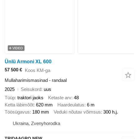
VIDEO
Ünlü Armoni XL 600
57 500 €
Koos KM-ga
Mullaharimismasinad - randaal
2025
Seisukord
uus
Tüüp
traktori jaoks
Ketaste arv
48
Ketta läbimõõt
620 mm
Haardeulatus
6 m
Töösügavus
180 mm
Veduki nõutav võimsus
300 h.j.
Ukraina, Zvenyhorodka
TRIDAAGRO NEW