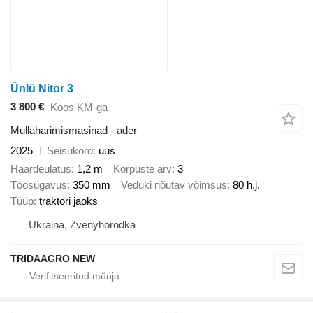
Ünlü Nitor 3
3 800 €
Koos KM-ga
Mullaharimismasinad - ader
2025
Seisukord
uus
Haardeulatus
1,2 m
Korpuste arv
3
Töösügavus
350 mm
Veduki nõutav võimsus
80 h.j.
Tüüp
traktori jaoks
Ukraina, Zvenyhorodka
TRIDAAGRO NEW