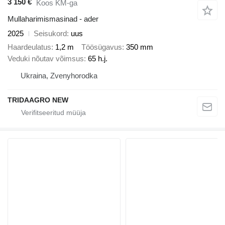
3 150 €
Koos KM-ga
Mullaharimismasinad - ader
2025
Seisukord
uus
Haardeulatus
1,2 m
Töösügavus
350 mm
Veduki nõutav võimsus
65 h.j.
Ukraina, Zvenyhorodka
TRIDAAGRO NEW