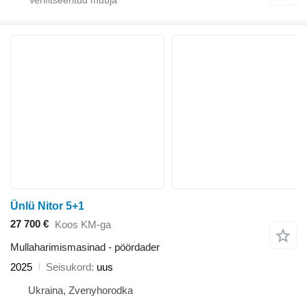
Ünlü Nitor 5+1
27 700 €
Koos KM-ga
Mullaharimismasinad - pöördader
2025
Seisukord
uus
Ukraina, Zvenyhorodka