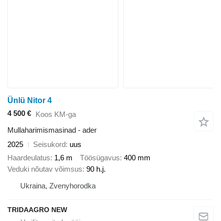
Ünlü Nitor 4
4 500 €
Koos KM-ga
Mullaharimismasinad - ader
2025
Seisukord
uus
Haardeulatus
1,6 m
Töösügavus
400 mm
Veduki nõutav võimsus
90 h.j.
Ukraina, Zvenyhorodka
TRIDAAGRO NEW