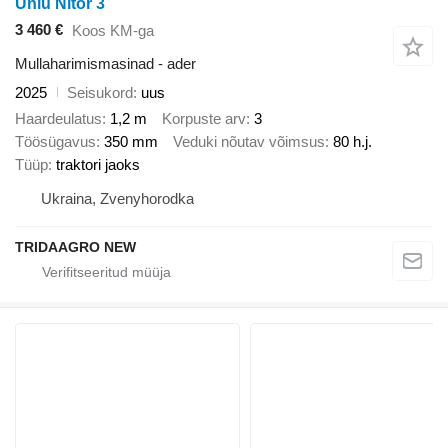
Ünlü Nitor 3
3 460 €
Koos KM-ga
Mullaharimismasinad - ader
2025
Seisukord
uus
Haardeulatus
1,2 m
Korpuste arv
3
Töösügavus
350 mm
Veduki nõutav võimsus
80 h.j.
Tüüp
traktori jaoks
Ukraina, Zvenyhorodka
TRIDAAGRO NEW