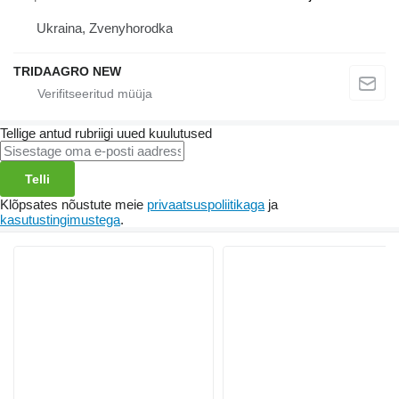
Ukraina, Zvenyhorodka
TRIDAAGRO NEW
Tellige antud rubriigi uued kuulutused
Telli
Klõpsates nõustute meie
privaatsuspoliitikaga
ja
kasutustingimustega
.