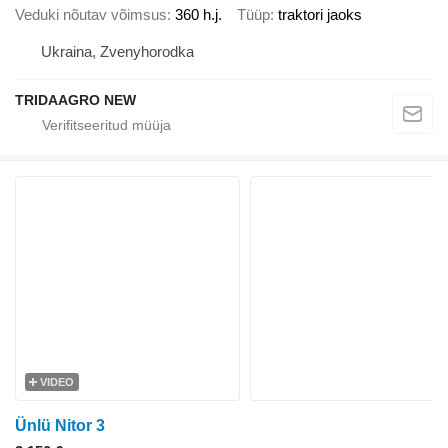
Veduki nõutav võimsus
360 h.j.
Tüüp
traktori jaoks
Ukraina, Zvenyhorodka
TRIDAAGRO NEW
VIDEO
Ünlü Nitor 3