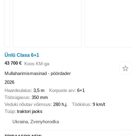
Ünlü Clasa 6+1
43 700 €
Koos KM-ga
Mullaharimismasinad - pöördader
2026
Haardeulatus
3,5 m
Korpuste arv
6+1
Töösügavus
350 mm
Veduki nõutav võimsus
280 h.j.
Töökiirus
9 km/t
Tüüp
traktori jaoks
Ukraina, Zvenyhorodka