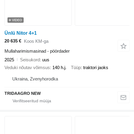
VIDEO
Ünlü Nitor 4+1
20 635 €
Koos KM-ga
Mullaharimismasinad - pöördader
2025
Seisukord
uus
Veduki nõutav võimsus
140 h.j.
Tüüp
traktori jaoks
Ukraina, Zvenyhorodka
TRIDAAGRO NEW