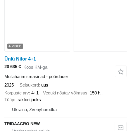
VIDEO
Ünlü Nitor 4+1
20 635 €
Koos KM-ga
Mullaharimismasinad - pöördader
2025
Seisukord
uus
Korpuste arv
4+1
Veduki nõutav võimsus
150 h.j.
Tüüp
traktori jaoks
Ukraina, Zvenyhorodka
TRIDAAGRO NEW