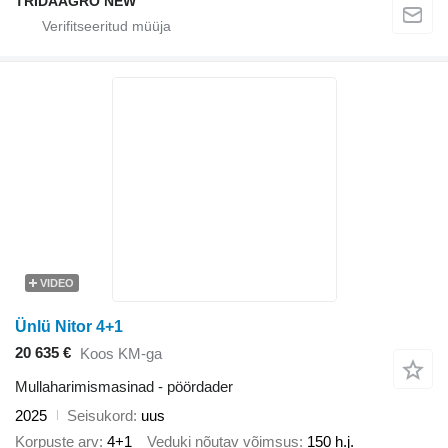
TRIDAAGRO NEW
VIDEO
Ünlü Nitor 4+1
20 635 €
Koos KM-ga
Mullaharimismasinad - pöördader
2025
Seisukord
uus
Korpuste arv
4+1
Veduki nõutav võimsus
150 h.j.