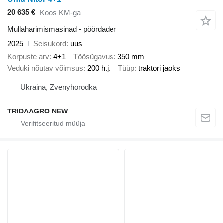
20 635 €
Koos KM-ga
Mullaharimismasinad - pöördader
2025
Seisukord
uus
Korpuste arv
4+1
Töösügavus
350 mm
Veduki nõutav võimsus
200 h.j.
Tüüp
traktori jaoks
Ukraina, Zvenyhorodka
TRIDAAGRO NEW