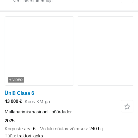
VIDEO
Ünlü Clasa 6
43 000 €
Koos KM-ga
Mullaharimismasinad - pöördader
2025
Korpuste arv
6
Veduki nõutav võimsus
240 h.j.
Tüüp
traktori jaoks