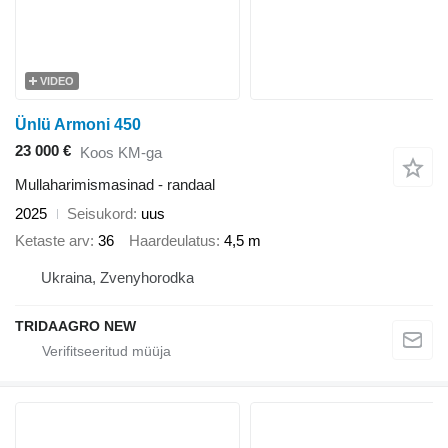
VIDEO
Ünlü Armoni 450
23 000 €
Koos KM-ga
Mullaharimismasinad - randaal
2025
Seisukord
uus
Ketaste arv
36
Haardeulatus
4,5 m
Ukraina, Zvenyhorodka
TRIDAAGRO NEW