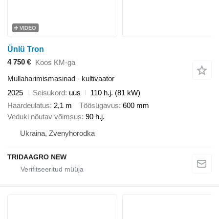
VIDEO
Ünlü Tron
4 750 €
Koos KM-ga
Mullaharimismasinad - kultivaator
2025
Seisukord
uus
110 h.j. (81 kW)
Haardeulatus
2,1 m
Töösügavus
600 mm
Veduki nõutav võimsus
90 h.j.
Ukraina, Zvenyhorodka
TRIDAAGRO NEW