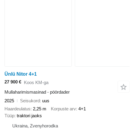
Ünlü Nitor 4+1
27 900 €
Koos KM-ga
Mullaharimismasinad - pöördader
2025
Seisukord
uus
Haardeulatus
2,25 m
Korpuste arv
4+1
Tüüp
traktori jaoks
Ukraina, Zvenyhorodka