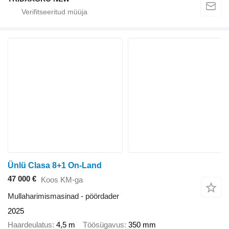
Ünlü Clasa 8+1 On-Land
47 000 €
Koos KM-ga
Mullaharimismasinad - pöördader
2025
Haardeulatus
4,5 m
Töösügavus
350 mm