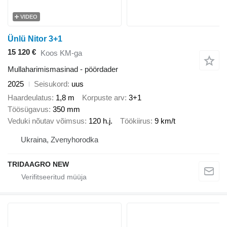
VIDEO
Ünlü Nitor 3+1
15 120 €
Koos KM-ga
Mullaharimismasinad - pöördader
2025
Seisukord
uus
Haardeulatus
1,8 m
Korpuste arv
3+1
Töösügavus
350 mm
Veduki nõutav võimsus
120 h.j.
Töökiirus
9 km/t
Ukraina, Zvenyhorodka
TRIDAAGRO NEW