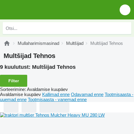
Mullaharimismasinad
Multšijad
Multšijad Tehnos
Multšijad Tehnos
9 kuulutust:
Multšijad Tehnos
Filter
Sorteerimine
:
Avaldamise kuupäev
Avaldamise kuupäev
Kallimad enne
Odavamad enne
Tootmisaasta -
uuemad enne
Tootmisaasta - vanemad enne