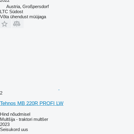
2022
Austria, Großpersdorf
LTC Südost
Võta ühendust müüjaga
2
Tehnos MB 220R PROFI LW
Hind nõudmisel
Multšija - traktori multšer
2023
Seisukord
uus