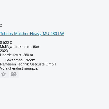
2
Tehnos Mulcher Heavy MU 280 LW
9 500 €
Multšija - traktori multšer
2023
Haardeulatus
280 m
Saksamaa, Preetz
Raiffeisen Technik Ostküste GmbH
Võta ühendust müüjaga