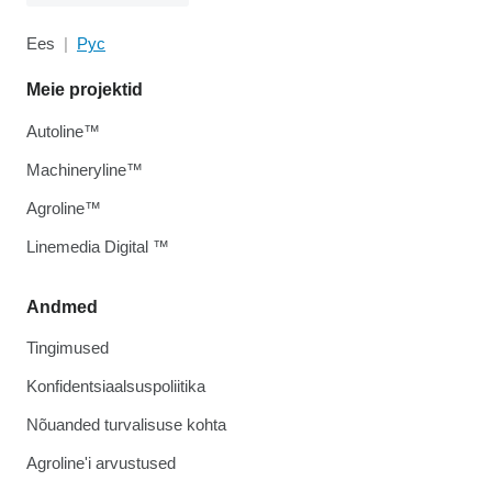
Ees
Рус
Meie projektid
Autoline™
Machineryline™
Agroline™
Linemedia Digital ™
Andmed
Tingimused
Konfidentsiaalsuspoliitika
Nõuanded turvalisuse kohta
Agroline'i arvustused