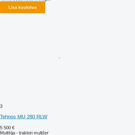
Lisa kuulutus
3
Tehnos MU 280 RLW
5 500 €
Multšija - traktori multšer