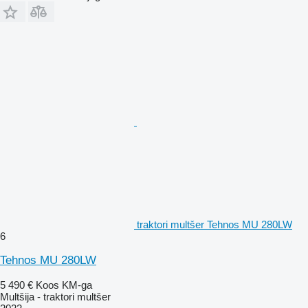
traktori multšer Tehnos MU 280LW
6
Tehnos MU 280LW
5 490 €
Koos KM-ga
Multšija - traktori multšer