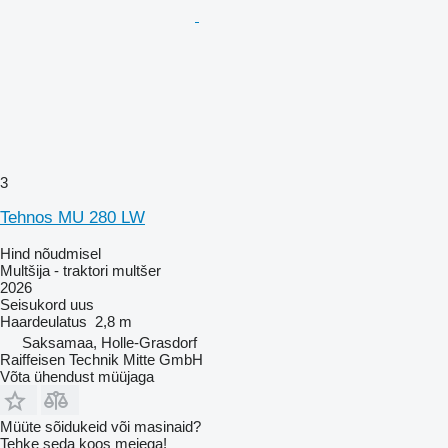
3
Tehnos MU 280 LW
Hind nõudmisel
Multšija - traktori multšer
2026
Seisukord
uus
Haardeulatus
2,8 m
Saksamaa, Holle-Grasdorf
Raiffeisen Technik Mitte GmbH
Võta ühendust müüjaga
Müüte sõidukeid või masinaid?
Tehke seda koos meiega!