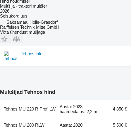
Hind nõudmisel
Multšija - traktori multšer
2026
Seisukord
uus
Saksamaa, Holle-Grasdorf
Raiffeisen Technik Mitte GmbH
Võta ühendust müüjaga
Tehnos info
Multšijad Tehnos hind
Aasta: 2023,
Tehnos MU 220 R Profi LW
4 850 €
haardeulatus: 2,2 m
Tehnos MU 280 RLW
Aasta: 2020
5 500 €