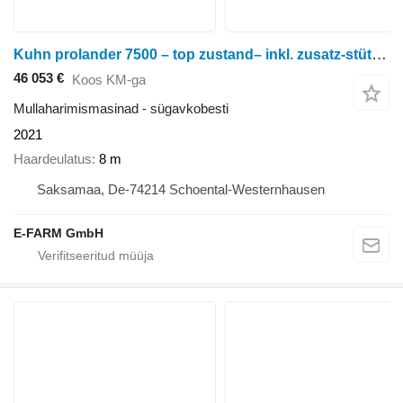
Kuhn prolander 7500 – top zustand– inkl. zusatz-stützrad im kundenauf
46 053 €
Koos KM-ga
Mullaharimismasinad - sügavkobesti
2021
Haardeulatus
8 m
Saksamaa, De-74214 Schoental-Westernhausen
E-FARM GmbH