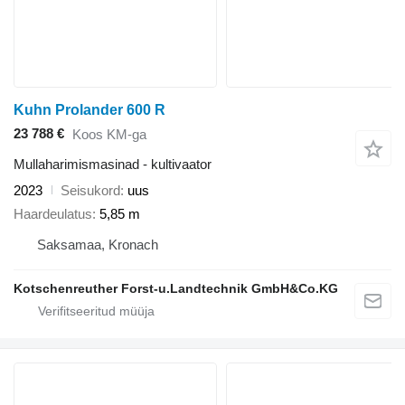
Kuhn Prolander 600 R
23 788 €
Koos KM-ga
Mullaharimismasinad - kultivaator
2023
Seisukord
uus
Haardeulatus
5,85 m
Saksamaa, Kronach
Kotschenreuther Forst-u.Landtechnik GmbH&Co.KG