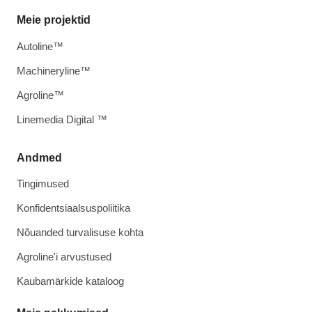
Meie projektid
Autoline™
Machineryline™
Agroline™
Linemedia Digital ™
Andmed
Tingimused
Konfidentsiaalsuspoliitika
Nõuanded turvalisuse kohta
Agroline'i arvustused
Kaubamärkide kataloog