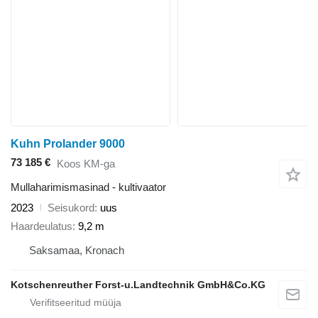
Kuhn Prolander 9000
73 185 €
Koos KM-ga
Mullaharimismasinad - kultivaator
2023
Seisukord
uus
Haardeulatus
9,2 m
Saksamaa, Kronach
Kotschenreuther Forst-u.Landtechnik GmbH&Co.KG