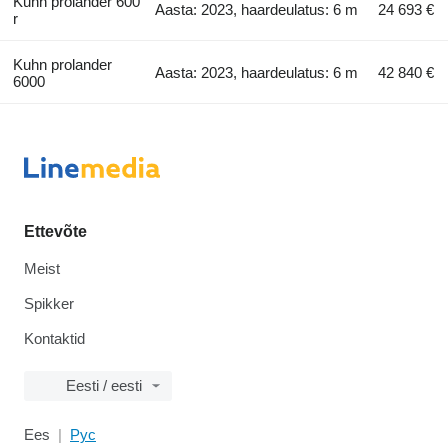
Kuhn prolander 600
Aasta: 2023, haardeulatus: 6 m
24 693 €
r
Kuhn prolander
Aasta: 2023, haardeulatus: 6 m
42 840 €
6000
Ettevõte
Meist
Spikker
Kontaktid
Eesti / eesti
Ees
Рус