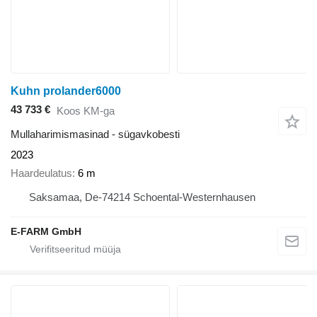
Kuhn prolander6000
43 733 €
Koos KM-ga
Mullaharimismasinad - sügavkobesti
2023
Haardeulatus
6 m
Saksamaa, De-74214 Schoental-Westernhausen
E-FARM GmbH