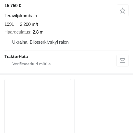
15 750 €
Teraviljakombain
1991
2 200 m/t
Haardeulatus
2,8 m
Ukraina, Bilotserkivskyi raion
TraktorHata