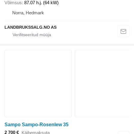
Võimsus
87.07 h.j. (64 kW)
Norra, Hedmark
LANDBRUKSSALG.NO AS
Sampo Sampo-Rosenlew 35
2 700 €
Käibemaksuta