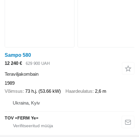
Sampo 580
12 240 €
629 900 UAH
Teraviljakombain
1989
Võimsus
73 h.j. (53.66 kW)
Haardeulatus
2,6 m
Ukraina, Kyiv
TOV «FERM Ye»