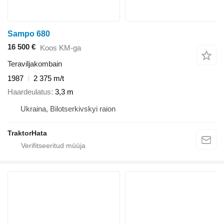
Sampo 680
16 500 €
Koos KM-ga
Teraviljakombain
1987
2 375 m/t
Haardeulatus
3,3 m
Ukraina, Bilotserkivskyi raion
TraktorHata