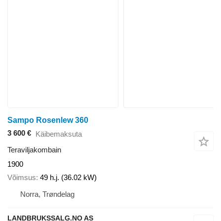
Sampo Rosenlew 360
3 600 €
Käibemaksuta
Teraviljakombain
1900
Võimsus
49 h.j. (36.02 kW)
Norra, Trøndelag
LANDBRUKSSALG.NO AS