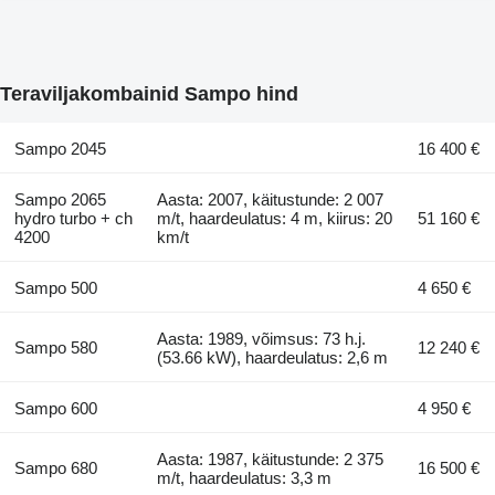
Teraviljakombainid Sampo hind
Sampo 2045
16 400 €
Sampo 2065
Aasta: 2007, käitustunde: 2 007
hydro turbo + ch
m/t, haardeulatus: 4 m, kiirus: 20
51 160 €
4200
km/t
Sampo 500
4 650 €
Aasta: 1989, võimsus: 73 h.j.
Sampo 580
12 240 €
(53.66 kW), haardeulatus: 2,6 m
Sampo 600
4 950 €
Aasta: 1987, käitustunde: 2 375
Sampo 680
16 500 €
m/t, haardeulatus: 3,3 m