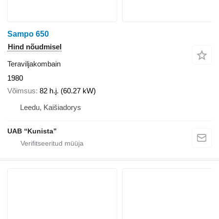
Sampo 650
Hind nõudmisel
Teraviljakombain
1980
Võimsus
82 h.j. (60.27 kW)
Leedu, Kaišiadorys
UAB “Kunista”