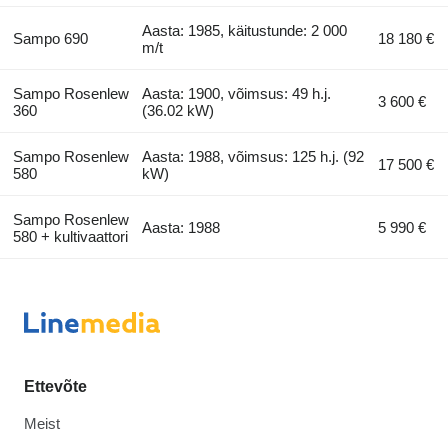
Aasta: 1985, käitustunde: 2 000
Sampo 690
18 180 €
m/t
Sampo Rosenlew
Aasta: 1900, võimsus: 49 h.j.
3 600 €
360
(36.02 kW)
Sampo Rosenlew
Aasta: 1988, võimsus: 125 h.j. (92
17 500 €
580
kW)
Sampo Rosenlew
Aasta: 1988
5 990 €
580 + kultivaattori
Ettevõte
Meist