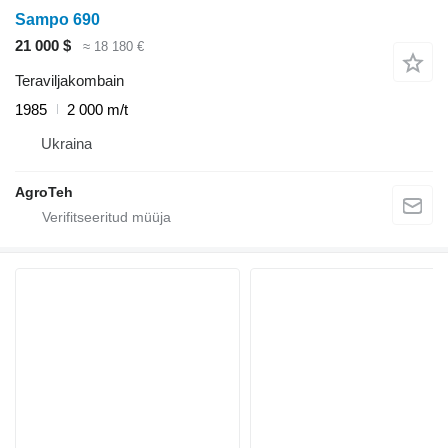
Sampo 690
21 000 $
≈ 18 180 €
Teraviljakombain
1985
2 000 m/t
Ukraina
AgroTeh