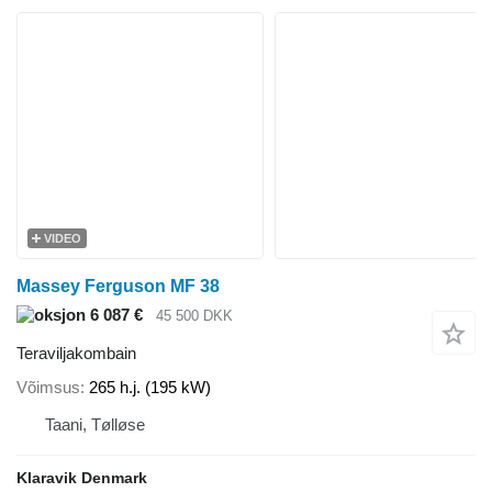
VIDEO
Massey Ferguson MF 38
6 087 €
45 500 DKK
Teraviljakombain
Võimsus
265 h.j. (195 kW)
Taani, Tølløse
Klaravik Denmark