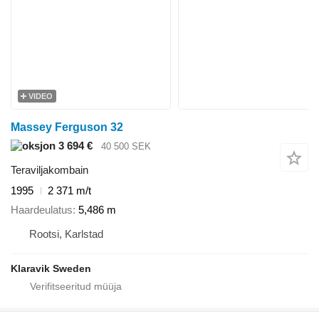
VIDEO
Massey Ferguson 32
3 694 €
40 500 SEK
Teraviljakombain
1995
2 371 m/t
Haardeulatus
5,486 m
Rootsi, Karlstad
Klaravik Sweden