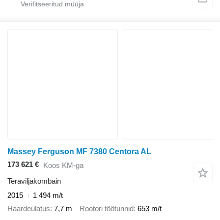
Massey Ferguson MF 7380 Centora AL
173 621 €
Koos KM-ga
Teraviljakombain
2015
1 494 m/t
Haardeulatus
7,7 m
Rootori töötunnid
653 m/t