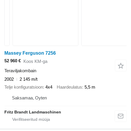
Massey Ferguson 7256
52 960 €
Koos KM-ga
Teraviljakombain
2002
2 145 m/t
Telje konfiguratsioon
4x4
Haardeulatus
5,5 m
Saksamaa, Oyten
Fritz Brandt Landmaschinen