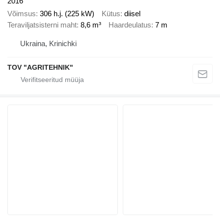
2016
Võimsus
306 h.j. (225 kW)
Kütus
diisel
Teraviljatsisterni maht
8,6 m³
Haardeulatus
7 m
Ukraina, Krinichki
TOV "AGRITEHNIK"