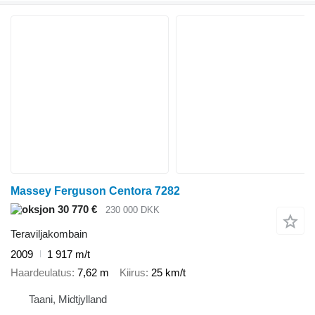
Massey Ferguson Centora 7282
30 770 €
230 000 DKK
Teraviljakombain
2009
1 917 m/t
Haardeulatus
7,62 m
Kiirus
25 km/t
Taani, Midtjylland