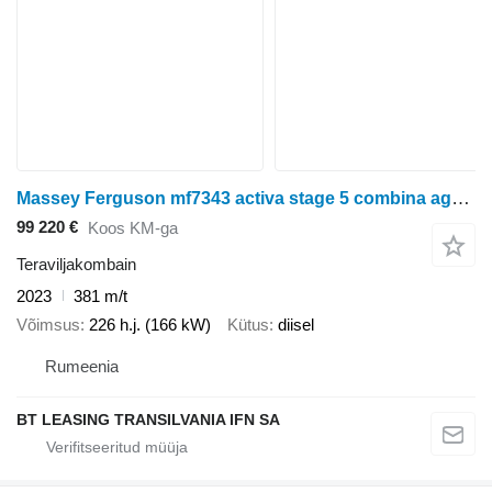
Massey Ferguson mf7343 activa stage 5 combina agricola
99 220 €
Koos KM-ga
Teraviljakombain
2023
381 m/t
Võimsus
226 h.j. (166 kW)
Kütus
diisel
Rumeenia
BT LEASING TRANSILVANIA IFN SA