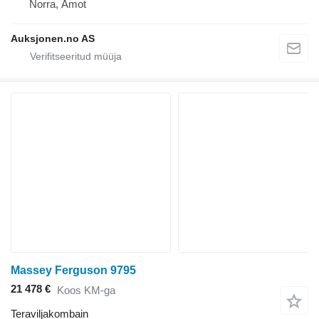
Norra, Åmot
Auksjonen.no AS
Massey Ferguson 9795
21 478 €
Koos KM-ga
Teraviljakombain