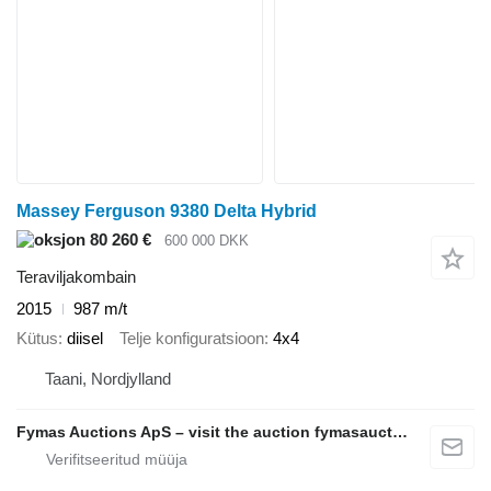
Massey Ferguson 9380 Delta Hybrid
80 260 €
600 000 DKK
Teraviljakombain
2015
987 m/t
Kütus
diisel
Telje konfiguratsioon
4x4
Taani, Nordjylland
Fymas Auctions ApS – visit the auction fymasauctions.dk