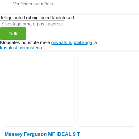
Tellige antud rubriigi uued kuulutused
Telli
Klõpsates nõustute meie
privaatsuspoliitikaga
ja
kasutustingimustega
.
Massey Ferguson MF IDEAL 9 T