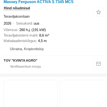
Massey Ferguson ACTIVA S 7345 MCS
Hind nõudmisel
Teraviljakombain
2026
Seisukord
uus
Võimsus
260 h.j. (191 kW)
Teraviljatsisterni maht
8,6 m³
Mahalaadimiskõrgus
4,5 m
Ukraina, Kropivnitskiy
TOV "KVINTA AGRO"