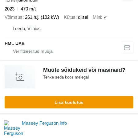
2023
470 m/t
Võimsus
261 h.j. (192 kW)
Kütus
diisel
Mini
✓
Leedu, Vilnius
HML UAB
Müüte sõidukeid või masinaid?
Tehke seda koos meiega!
Lisa kuulutus
Massey Ferguson info