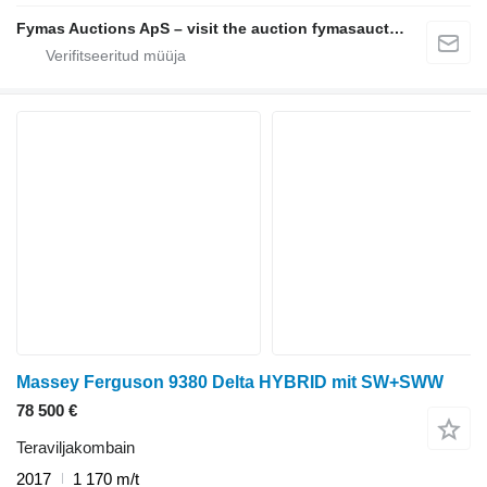
Fymas Auctions ApS – visit the auction fymasauctions.dk
Massey Ferguson 9380 Delta HYBRID mit SW+SWW
78 500 €
Teraviljakombain
2017
1 170 m/t