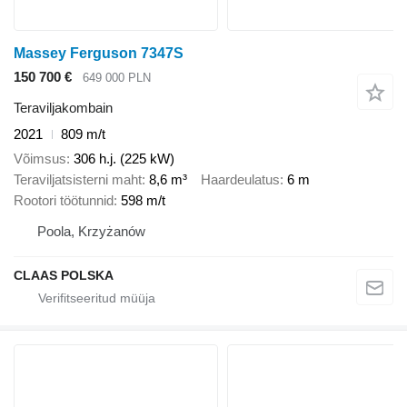
Massey Ferguson 7347S
150 700 €
649 000 PLN
Teraviljakombain
2021
809 m/t
Võimsus
306 h.j. (225 kW)
Teraviljatsisterni maht
8,6 m³
Haardeulatus
6 m
Rootori töötunnid
598 m/t
Poola, Krzyżanów
CLAAS POLSKA