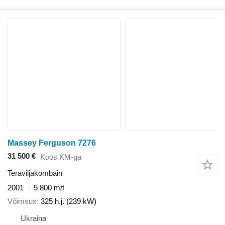
Massey Ferguson 7276
31 500 €
Koos KM-ga
Teraviljakombain
2001
5 800 m/t
Võimsus
325 h.j. (239 kW)
Ukraina