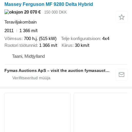
Massey Ferguson MF 9280 Delta Hybrid
20 070 €
150 000 DKK
Teraviljakombain
2011
1 366 m/t
Võimsus
700 h.j. (515 kW)
Telje konfiguratsioon
4x4
Rootori töötunnid
1 366 m/t
Kiirus
30 km/t
Taani, Midtjylland
Fymas Auctions ApS – visit the auction fymasauctions.dk