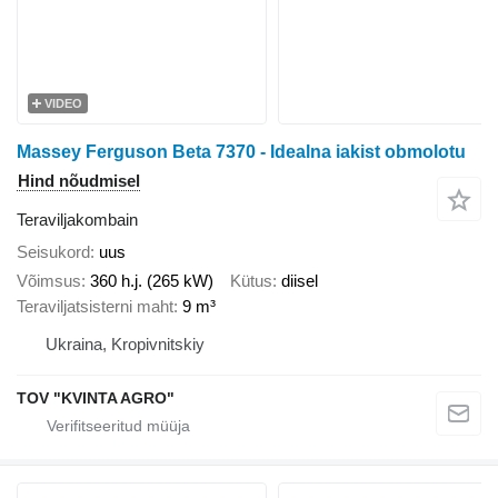
VIDEO
Massey Ferguson Beta 7370 - Idealna iakist obmolotu
Hind nõudmisel
Teraviljakombain
Seisukord
uus
Võimsus
360 h.j. (265 kW)
Kütus
diisel
Teraviljatsisterni maht
9 m³
Ukraina, Kropivnitskiy
TOV "KVINTA AGRO"