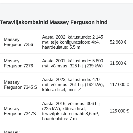
Teraviljakombainid Massey Ferguson hind
Aasta: 2002, käitustunde: 2 145
Massey
m/t, telje konfiguratsioon: 4x4,
52 960 €
Ferguson 7256
haardeulatus: 5,5 m
Massey
Aasta: 2001, käitustunde: 5 800
31 500 €
Ferguson 7276
m/t, võimsus: 325 h.j. (239 kW)
Aasta: 2023, käitustunde: 470
Massey
m/t, võimsus: 261 h.j. (192 kW),
117 000 €
Ferguson 7345 S
kütus: diisel, mini: ✓
Aasta: 2016, võimsus: 306 h.j.
Massey
(225 kW), kütus: diisel,
125 000 €
Ferguson 7347S
teraviljatsisterni maht: 8,6 m³,
haardeulatus: 7 m
Massey