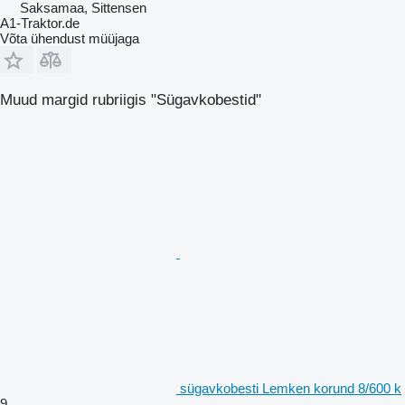
Saksamaa, Sittensen
A1-Traktor.de
Võta ühendust müüjaga
Muud margid rubriigis "Sügavkobestid"
sügavkobesti Lemken korund 8/600 k
9