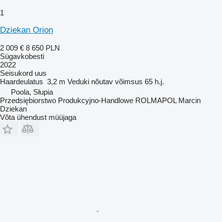
1
Dziekan Orion
2 009 €
8 650 PLN
Sügavkobesti
2022
Seisukord
uus
Haardeulatus
3,2 m
Veduki nõutav võimsus
65 h.j.
Poola, Słupia
Przedsiębiorstwo Produkcyjno-Handlowe ROLMAPOL Marcin
Dziekan
Võta ühendust müüjaga