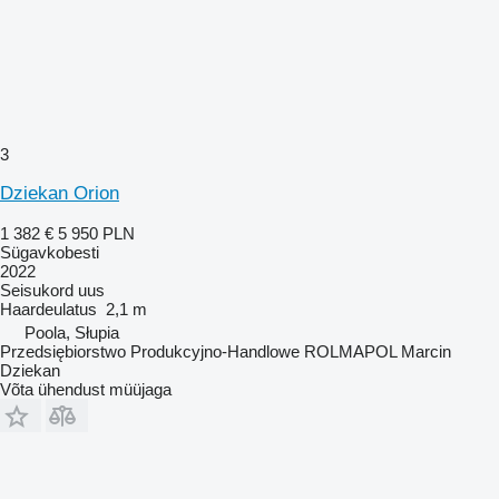
3
Dziekan Orion
1 382 €
5 950 PLN
Sügavkobesti
2022
Seisukord
uus
Haardeulatus
2,1 m
Poola, Słupia
Przedsiębiorstwo Produkcyjno-Handlowe ROLMAPOL Marcin
Dziekan
Võta ühendust müüjaga