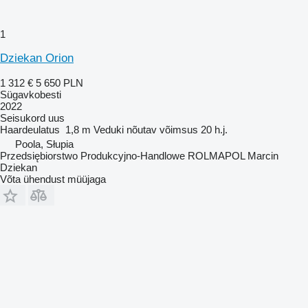
1
Dziekan Orion
1 312 €
5 650 PLN
Sügavkobesti
2022
Seisukord
uus
Haardeulatus
1,8 m
Veduki nõutav võimsus
20 h.j.
Poola, Słupia
Przedsiębiorstwo Produkcyjno-Handlowe ROLMAPOL Marcin
Dziekan
Võta ühendust müüjaga