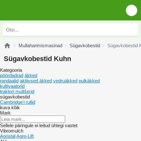
Mullaharimismasinad
Sügavkobestid
Sügavkobestid 
Sügavkobestid Kuhn
Kategooria
pöördadrad
äkked
randaalid
aktiivsed äkked
vedruäkked
pulkäkked
kultivaatorid
traktori multšerid
sügavkobestid
Cambridge'i rullid
kuva kõik
Mark
Sellele päringule ei leitud ühtegi vastet
Vibromulch
Agristal
Agro-Lift