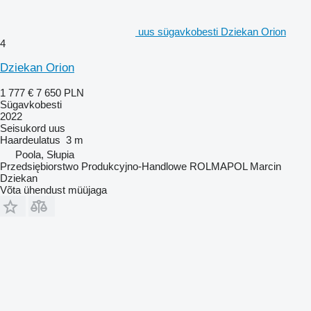
uus sügavkobesti Dziekan Orion
4
Dziekan Orion
1 777 €
7 650 PLN
Sügavkobesti
2022
Seisukord
uus
Haardeulatus
3 m
Poola, Słupia
Przedsiębiorstwo Produkcyjno-Handlowe ROLMAPOL Marcin
Dziekan
Võta ühendust müüjaga