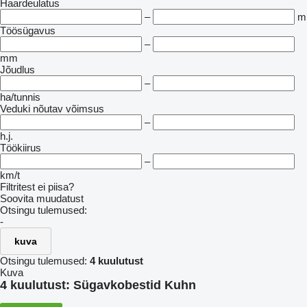
Haardeulatus
–
m
Töösügavus
–
mm
Jõudlus
–
ha/tunnis
Veduki nõutav võimsus
–
h.j.
Töökiirus
–
km/t
Filtritest ei piisa?
Soovita muudatust
Otsingu tulemused:
-
kuva
Otsingu tulemused:
4 kuulutust
Kuva
4 kuulutust:
Sügavkobestid Kuhn