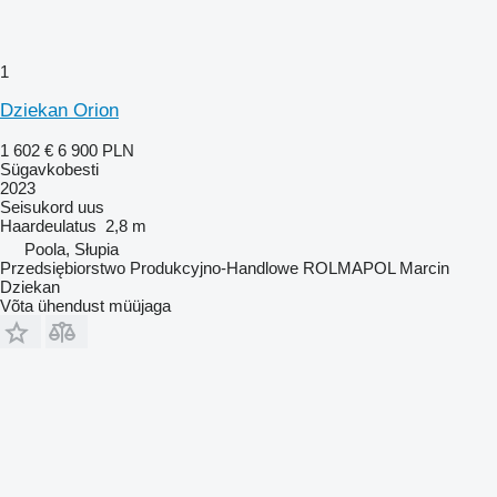
1
Dziekan Orion
1 602 €
6 900 PLN
Sügavkobesti
2023
Seisukord
uus
Haardeulatus
2,8 m
Poola, Słupia
Przedsiębiorstwo Produkcyjno-Handlowe ROLMAPOL Marcin
Dziekan
Võta ühendust müüjaga