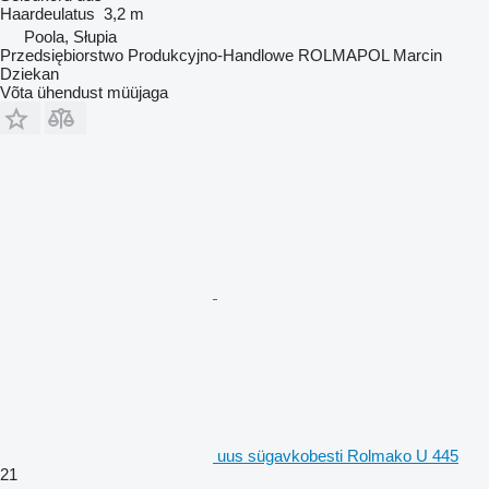
Haardeulatus
3,2 m
Poola, Słupia
Przedsiębiorstwo Produkcyjno-Handlowe ROLMAPOL Marcin
Dziekan
Võta ühendust müüjaga
uus sügavkobesti Rolmako U 445
21