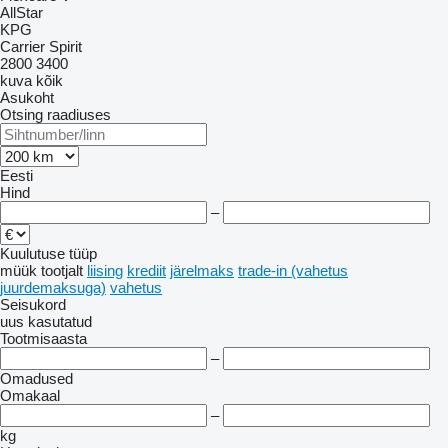
AllStar
KPG
Carrier
Spirit
2800
3400
kuva kõik
Asukoht
Otsing raadiuses
Eesti
Hind
–
Kuulutuse tüüp
müük
tootjalt
liising
krediit
järelmaks
trade-in (vahetus
juurdemaksuga)
vahetus
Seisukord
uus
kasutatud
Tootmisaasta
–
Omadused
Omakaal
–
kg