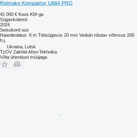
Rolmako Kompaktor U684 PRO
41 000 €
Koos KM-ga
Sügavkobesti
2024
Seisukord
uus
Haardeulatus
6 m
Töösügavus
20 mm
Veduki nõutav võimsus
200
h.j.
Ukraina, Lutsk
TzOV Zakhid-Ahro-Tekhnika
Võta ühendust müüjaga