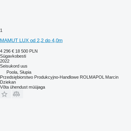
1
MAMUT LUX od 2,2 do 4,0m
4 296 €
18 500 PLN
Sügavkobesti
2022
Seisukord
uus
Poola, Słupia
Przedsiębiorstwo Produkcyjno-Handlowe ROLMAPOL Marcin
Dziekan
Võta ühendust müüjaga