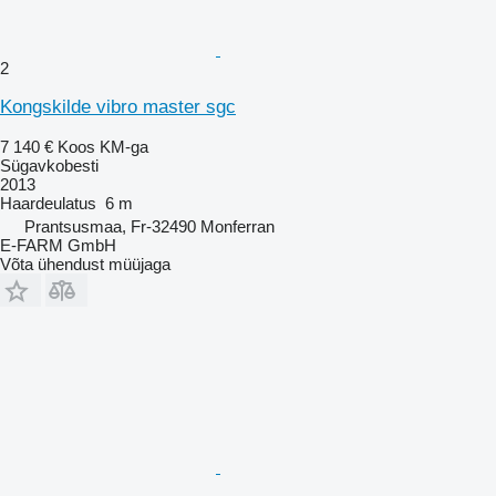
2
Kongskilde vibro master sgc
7 140 €
Koos KM-ga
Sügavkobesti
2013
Haardeulatus
6 m
Prantsusmaa, Fr-32490 Monferran
E-FARM GmbH
Võta ühendust müüjaga