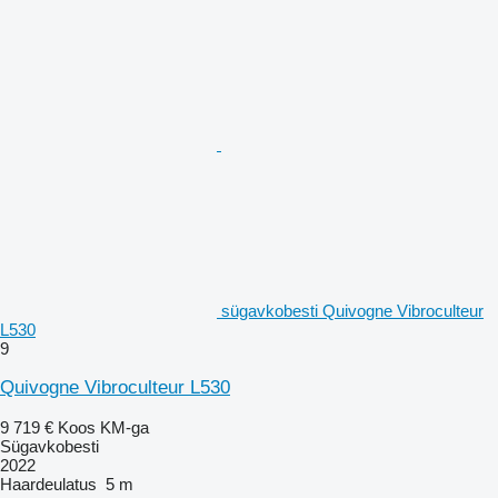
sügavkobesti Quivogne Vibroculteur
L530
9
Quivogne Vibroculteur L530
9 719 €
Koos KM-ga
Sügavkobesti
2022
Haardeulatus
5 m