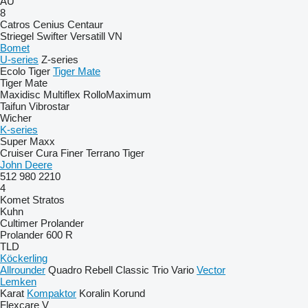
AU
8
Catros
Cenius
Centaur
Striegel
Swifter
Versatill VN
Bomet
U-series
Z-series
Ecolo Tiger
Tiger Mate
Tiger Mate
Maxidisc
Multiflex
RolloMaximum
Taifun
Vibrostar
Wicher
K-series
Super Maxx
Cruiser
Cura
Finer
Terrano
Tiger
John Deere
512
980
2210
4
Komet
Stratos
Kuhn
Cultimer
Prolander
Prolander 600 R
TLD
Köckerling
Allrounder
Quadro
Rebell Classic
Trio
Vario
Vector
Lemken
Karat
Kompaktor
Koralin
Korund
Flexcare V