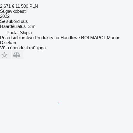
2 671 €
11 500 PLN
Sügavkobesti
2022
Seisukord
uus
Haardeulatus
3 m
Poola, Słupia
Przedsiębiorstwo Produkcyjno-Handlowe ROLMAPOL Marcin
Dziekan
Võta ühendust müüjaga