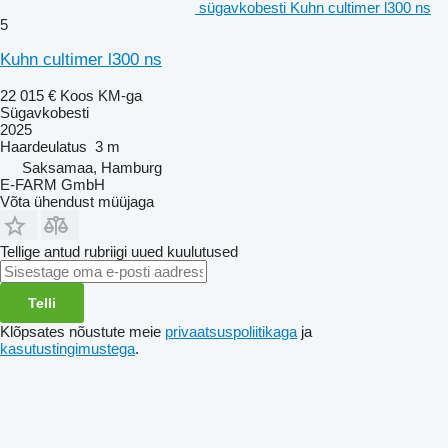
sügavkobesti Kuhn cultimer l300 ns
5
Kuhn cultimer l300 ns
22 015 €
Koos KM-ga
Sügavkobesti
2025
Haardeulatus
3 m
Saksamaa, Hamburg
E-FARM GmbH
Võta ühendust müüjaga
Tellige antud rubriigi uued kuulutused
Telli
Klõpsates nõustute meie
privaatsuspoliitikaga
ja
kasutustingimustega
.