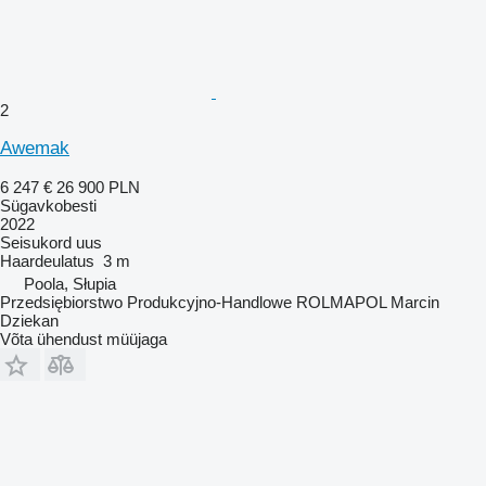
2
Awemak
6 247 €
26 900 PLN
Sügavkobesti
2022
Seisukord
uus
Haardeulatus
3 m
Poola, Słupia
Przedsiębiorstwo Produkcyjno-Handlowe ROLMAPOL Marcin
Dziekan
Võta ühendust müüjaga