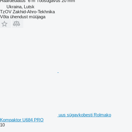
Haardeulatus
6 m
Töösügavus
20 mm
Ukraina, Lutsk
TzOV Zakhid-Ahro-Tekhnika
Võta ühendust müüjaga
uus sügavkobesti Rolmako
Kompaktor U684 PRO
10