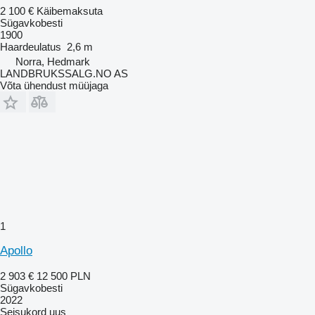
2 100 €
Käibemaksuta
Sügavkobesti
1900
Haardeulatus
2,6 m
Norra, Hedmark
LANDBRUKSSALG.NO AS
Võta ühendust müüjaga
1
Apollo
2 903 €
12 500 PLN
Sügavkobesti
2022
Seisukord
uus