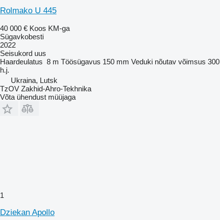
Rolmako U 445
40 000 €
Koos KM-ga
Sügavkobesti
2022
Seisukord
uus
Haardeulatus
8 m
Töösügavus
150 mm
Veduki nõutav võimsus
300
h.j.
Ukraina, Lutsk
TzOV Zakhid-Ahro-Tekhnika
Võta ühendust müüjaga
1
Dziekan Apollo