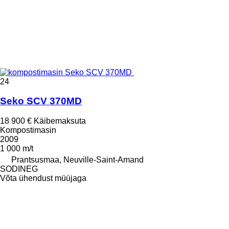
24
Seko SCV 370MD
18 900 €
Käibemaksuta
Kompostimasin
2009
1 000 m/t
Prantsusmaa, Neuville-Saint-Amand
SODINEG
Võta ühendust müüjaga