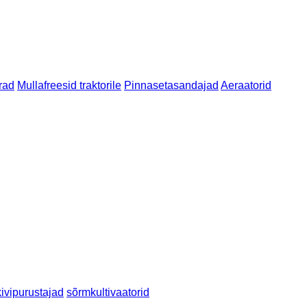
rad
Mullafreesid traktorile
Pinnasetasandajad
Aeraatorid
kivipurustajad
sõrmkultivaatorid