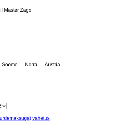
il Master
Zago
Soome
Norra
Austria
juurdemaksuga)
vahetus