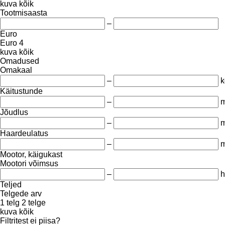
kuva kõik
Tootmisaasta
–
Euro
Euro 4
kuva kõik
Omadused
Omakaal
–
k
Käitustunde
–
m
Jõudlus
–
m
Haardeulatus
–
Mootor, käigukast
Mootori võimsus
–
h
Teljed
Telgede arv
1 telg
2 telge
kuva kõik
Filtritest ei piisa?