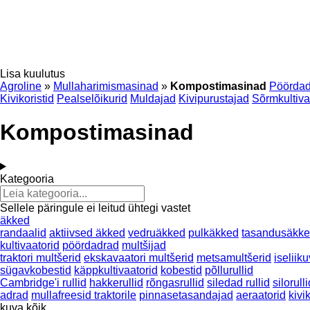
Lisa kuulutus
Agroline
»
Mullaharimismasinad
»
Kompostimasinad
Pöördad
Kivikoristid
Pealselõikurid
Muldajad
Kivipurustajad
Sõrmkultiva
Kompostimasinad
Kategooria
Sellele päringule ei leitud ühtegi vastet
äkked
randaalid
aktiivsed äkked
vedruäkked
pulkäkked
tasandusäkk
kultivaatorid
pöördadrad
multšijad
traktori multšerid
ekskavaatori multšerid
metsamultšerid
iseliik
sügavkobestid
käppkultivaatorid
kobestid
põllurullid
Cambridge'i rullid
hakkerullid
rõngasrullid
siledad rullid
silorulli
adrad
mullafreesid traktorile
pinnasetasandajad
aeraatorid
kivi
kuva kõik