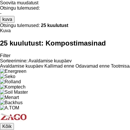
Soovita muudatust
Otsingu tulemused:
-
kuva
Otsingu tulemused:
25 kuulutust
Kuva
25 kuulutust:
Kompostimasinad
Filter
Sorteerimine
:
Avaldamise kuupäev
Avaldamise kuupäev
Kallimad enne
Odavamad enne
Tootmisa
Kõik