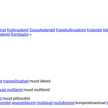
rad
Kultivaatorid
Sügavkobestid
Käppkultivaatorid
Kobestid
Ad
atorid
Randaalid
»
ed
maneežisahad
muud äkked
uvad multšerid
muud multšerid
d
muud põllurullid
koristid
pealselõikurid
muldajad
mullafreesid
kompostimasinad