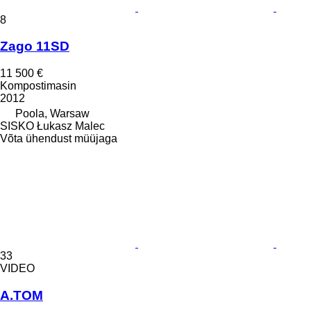
8
Zago 11SD
11 500 €
Kompostimasin
2012
Poola, Warsaw
SISKO Łukasz Malec
Võta ühendust müüjaga
33
VIDEO
A.TOM