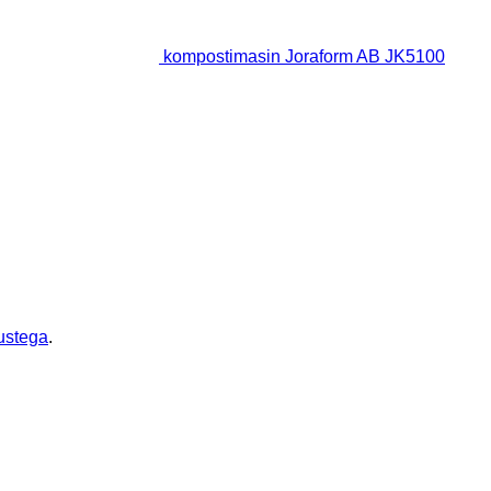
kompostimasin Joraform AB JK5100
ustega
.