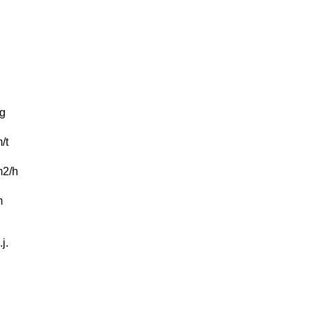
g
/t
2/h
m
.j.