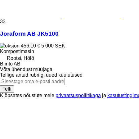
33
Joraform AB JK5100
456,10 €
5 000 SEK
Kompostimasin
Rootsi, Hölö
Blinto AB
Võta ühendust müüjaga
Tellige antud rubriigi uued kuulutused
Telli
Klõpsates nõustute meie
privaatsuspoliitikaga
ja
kasutustingim