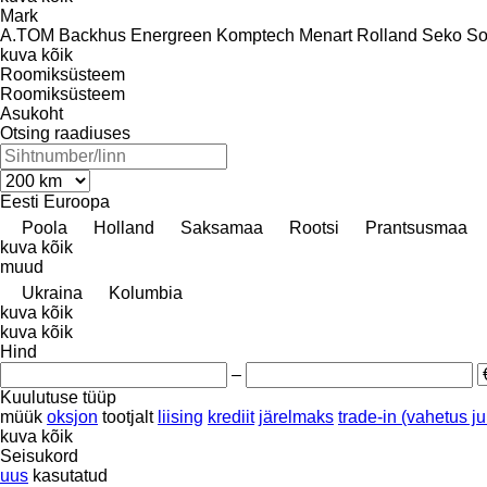
Mark
A.TOM
Backhus
Energreen
Komptech
Menart
Rolland
Seko
So
kuva kõik
Roomiksüsteem
Roomiksüsteem
Asukoht
Otsing raadiuses
Eesti
Euroopa
Poola
Holland
Saksamaa
Rootsi
Prantsusmaa
kuva kõik
muud
Ukraina
Kolumbia
kuva kõik
kuva kõik
Hind
–
Kuulutuse tüüp
müük
oksjon
tootjalt
liising
krediit
järelmaks
trade-in (vahetus 
kuva kõik
Seisukord
uus
kasutatud