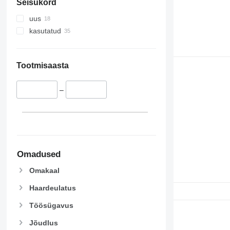
Seisukord
uus
kasutatud
Tootmisaasta
–
Omadused
Omakaal
Haardeulatus
Töösügavus
Jõudlus