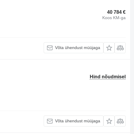
40 784 €
Koos KM-ga
Võta ühendust müüjaga
Hind nõudmisel
Võta ühendust müüjaga