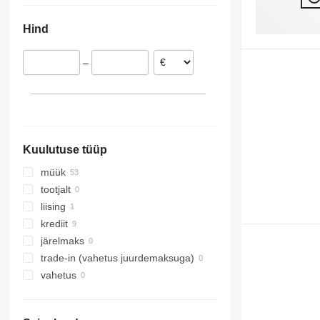
Poola
Hind
Taani
–
Kuulutuse tüüp
müük
tootjalt
liising
krediit
järelmaks
trade-in (vahetus juurdemaksuga)
vahetus