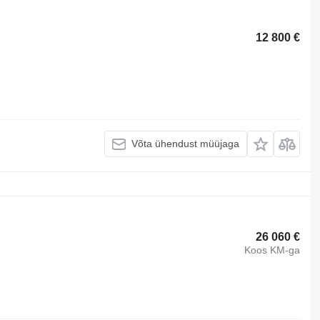
12 800 €
Võta ühendust müüjaga
26 060 €
Koos KM-ga