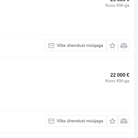
Koos KM-ga
Võta ühendust müüjaga
22 000 €
Koos KM-ga
Võta ühendust müüjaga