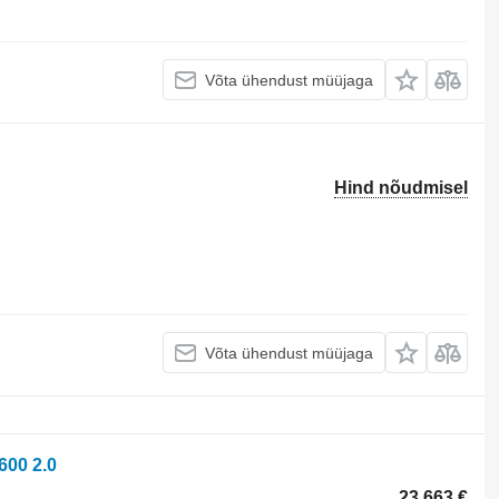
Võta ühendust müüjaga
Hind nõudmisel
Võta ühendust müüjaga
00 2.0
23 663 €