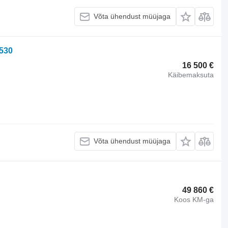
Võta ühendust müüjaga
530
16 500 €
Käibemaksuta
Võta ühendust müüjaga
49 860 €
Koos KM-ga