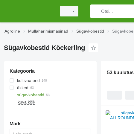
Agroline
Mullaharimismasinad
Sügavkobestid
Sügavkobes
Sügavkobestid Köckerling
Kategooria
53 kuulutus
kultivaatorid
äkked
sügavkobestid
randaalid
kuva kõik
vedruäkked
aktiivsed äkked
Mark