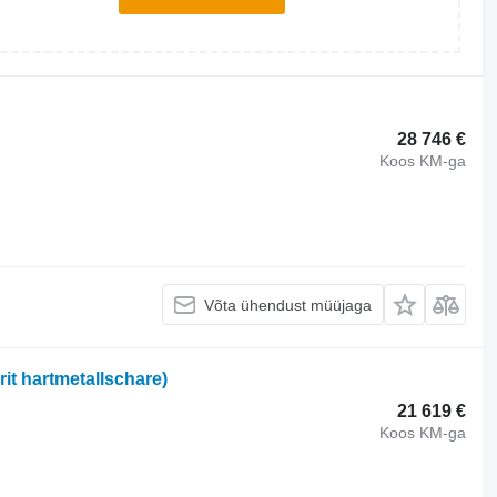
28 746 €
Koos KM-ga
Võta ühendust müüjaga
rit hartmetallschare)
21 619 €
Koos KM-ga