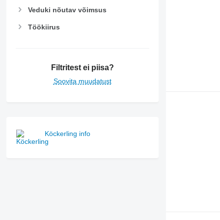
Veduki nõutav võimsus
Töökiirus
Filtritest ei piisa?
Soovita muudatust
Köckerling info