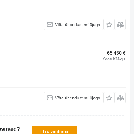
Võta ühendust müüjaga
65 450 €
Koos KM-ga
Võta ühendust müüjaga
asinaid?
Lisa kuulutus