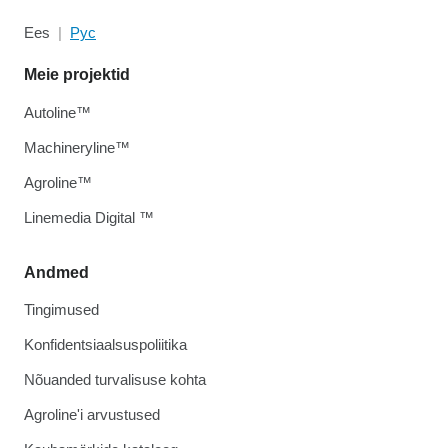
Ees
Рус
Meie projektid
Autoline™
Machineryline™
Agroline™
Linemedia Digital ™
Andmed
Tingimused
Konfidentsiaalsuspoliitika
Nõuanded turvalisuse kohta
Agroline'i arvustused