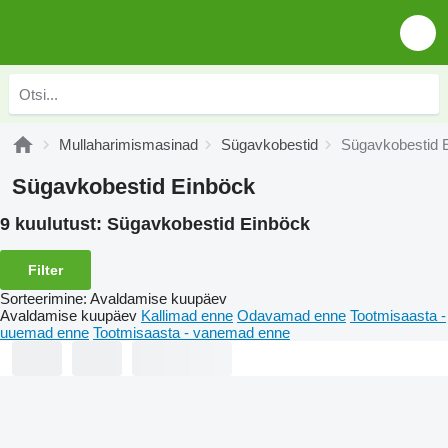
Mullaharimismasinad
Sügavkobestid
Sügavkobestid 
Sügavkobestid Einböck
9 kuulutust:
Sügavkobestid Einböck
Filter
Sorteerimine
:
Avaldamise kuupäev
Avaldamise kuupäev
Kallimad enne
Odavamad enne
Tootmisaasta -
uuemad enne
Tootmisaasta - vanemad enne