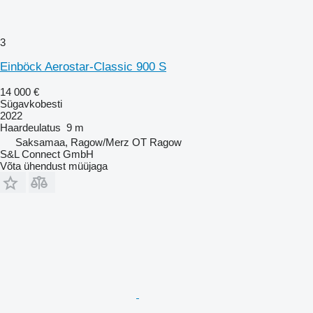
3
Einböck Aerostar-Classic 900 S
14 000 €
Sügavkobesti
2022
Haardeulatus
9 m
Saksamaa, Ragow/Merz OT Ragow
S&L Connect GmbH
Võta ühendust müüjaga