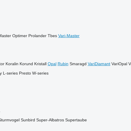
Master
Optimer
Prolander
Tbes
Vari-Master
or
Koralin
Korund
Kristall
Opal
Rubin
Smaragd
VariDiamant
VariOpal
V
ly
L-series
Presto
W-series
a
Sturmvogel
Sunbird
Super-Albatros
Supertaube