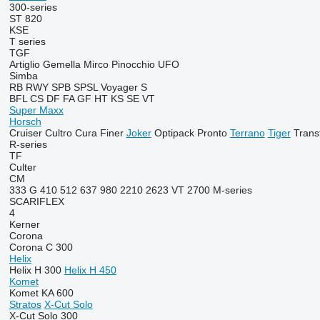
300-series
ST 820
KSE
T series
TGF
Artiglio
Gemella
Mirco
Pinocchio
UFO
Simba
RB
RWY
SPB
SPSL
Voyager S
BFL
CS
DF
FA
GF
HT
KS
SE
VT
Super Maxx
Horsch
Cruiser
Cultro
Cura
Finer
Joker
Optipack
Pronto
Terrano
Tiger
Trans
R-series
TF
Culter
CM
333 G
410
512
637
980
2210
2623 VT
2700
M-series
SCARIFLEX
4
Kerner
Corona
Corona C 300
Helix
Helix H 300
Helix H 450
Komet
Komet KA 600
Stratos
X-Cut Solo
X-Cut Solo 300