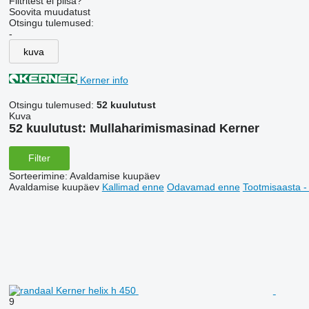
Filtritest ei piisa?
Soovita muudatust
Otsingu tulemused:
-
kuva
Kerner info
Otsingu tulemused:
52 kuulutust
Kuva
52 kuulutust:
Mullaharimismasinad Kerner
Filter
Sorteerimine
:
Avaldamise kuupäev
Avaldamise kuupäev
Kallimad enne
Odavamad enne
Tootmisaasta 
9