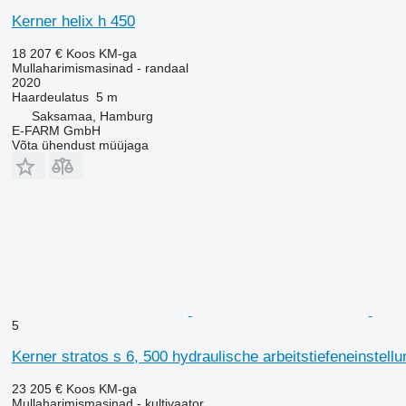
Kerner helix h 450
18 207 €
Koos KM-ga
Mullaharimismasinad - randaal
2020
Haardeulatus
5 m
Saksamaa, Hamburg
E-FARM GmbH
Võta ühendust müüjaga
5
Kerner stratos s 6, 500 hydraulische arbeitstiefeneinstell
23 205 €
Koos KM-ga
Mullaharimismasinad - kultivaator