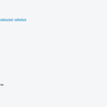
emaksuga)
vahetus
nis