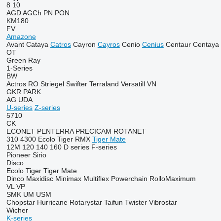
8
10
AGD
AGCh
PN
PON
KM180
FV
Amazone
Avant
Cataya
Catros
Cayron
Cayros
Cenio
Cenius
Centaur
Centaya
OT
Green Ray
1-Series
BW
Actros RO
Striegel
Swifter
Terraland
Versatill VN
GKR
PARK
AG
UDA
U-series
Z-series
5710
CK
ECONET
PENTERRA
PRECICAM
ROTANET
310
4300
Ecolo Tiger
RMX
Tiger Mate
12M
120
140
160
D series
F-series
Pioneer
Sirio
Disco
Ecolo Tiger
Tiger Mate
Dinco
Maxidisc
Minimax
Multiflex
Powerchain
RolloMaximum
VL
VP
SMK
UM
USM
Chopstar
Hurricane
Rotarystar
Taifun
Twister
Vibrostar
Wicher
K-series