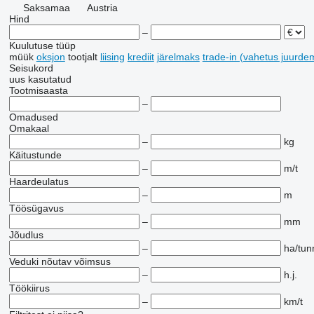
Saksamaa
Austria
Hind
–
Kuulutuse tüüp
müük
oksjon
tootjalt
liising
krediit
järelmaks
trade-in (vahetus juurd
Seisukord
uus
kasutatud
Tootmisaasta
–
Omadused
Omakaal
–
kg
Käitustunde
–
m/t
Haardeulatus
–
m
Töösügavus
–
mm
Jõudlus
–
ha/tun
Veduki nõutav võimsus
–
h.j.
Töökiirus
–
km/t