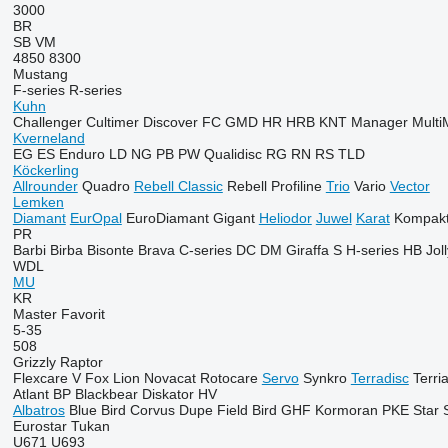
3000
BR
SB
VM
4850
8300
Mustang
F-series
R-series
Kuhn
Challenger
Cultimer
Discover
FC
GMD
HR
HRB
KNT
Manager
Multi
Kverneland
EG
ES
Enduro
LD
NG
PB
PW
Qualidisc
RG
RN
RS
TLD
Köckerling
Allrounder
Quadro
Rebell Classic
Rebell Profiline
Trio
Vario
Vector
Lemken
Diamant
EurOpal
EuroDiamant
Gigant
Heliodor
Juwel
Karat
Kompakt
PR
Barbi
Birba
Bisonte
Brava
C-series
DC
DM
Giraffa S
H-series
HB
Jol
WDL
MU
KR
Master
Favorit
5-35
508
Grizzly
Raptor
Flexcare V
Fox
Lion
Novacat
Rotocare
Servo
Synkro
Terradisc
Terri
Atlant
BP
Blackbear
Diskator
HV
Albatros
Blue Bird
Corvus
Dupe
Field Bird
GHF
Kormoran
PKE
Star
Eurostar
Tukan
U671
U693