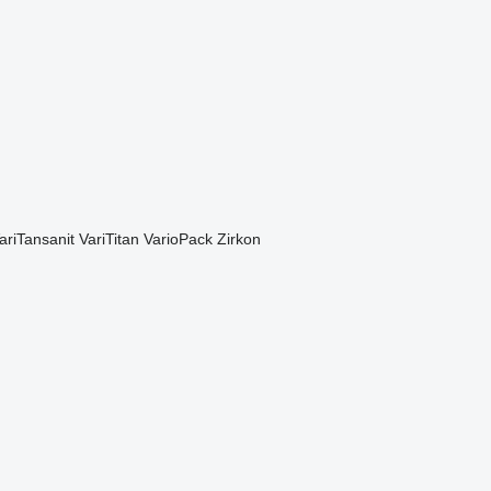
ariTansanit
VariTitan
VarioPack
Zirkon