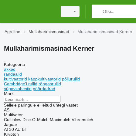
Agroline
Mullaharimismasinad
Mullaharimismasinad Kerner
Mullaharimismasinad Kerner
Kategooria
äkked
randaalid
kultivaatorid
käppkultivaatorid
põllurullid
Cambridge'i rullid
rõngasrullid
sügavkobestid
pöördadrad
Mark
Sellele päringule ei leitud ühtegi vastet
AS
Multivator
Cultiplow
Disc-O-Mulch
Maximulch
Vibromulch
Jaguar
AT30
AU
BT
Krypton