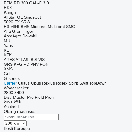
FPM RD 300
GAL-C 3.0
HKK
Kangu
AllStar
GE
SinusCut
5026
FX
SRW
H3
MINI-BMS
Midiforst
Multiforst
SMO
Alfa
Grom
Tiger
ArcoAgro
Downhil
MU
Yaris
KL
KZK
ARES
ATLAS
IBIS
VIS
GRS
KPG
PD
PNV
PON
XMS
Golf
G-series
Carrier
Cultus
Opus
Rexius
Rollex
Spirit
Swift
TopDown
Woodcracker
2800
3400
Disc Master Pro
Field Profi
kuva kõik
Asukoht
Otsing raadiuses
Eesti
Euroopa