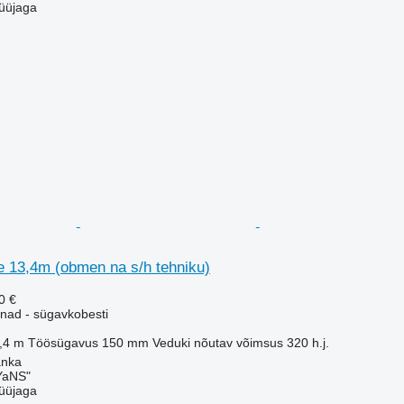
üüjaga
e 13,4m (obmen na s/h tehniku)
0 €
nad - sügavkobesti
,4 m
Töösügavus
150 mm
Veduki nõutav võimsus
320 h.j.
anka
aNS"
üüjaga