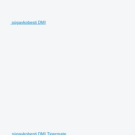
sügavkobesti DMI
sügavkobesti DMI Tigermate