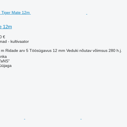
e 12m
0 €
ad - kultivaator
 m
Ridade arv
5
Töösügavus
12 mm
Veduki nõutav võimsus
280 h.j.
anka
aNS"
üüjaga