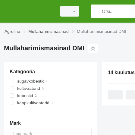
Agroline
Mullaharimismasinad
Mullaharimismasinad DMI
Mullaharimismasinad DMI
Kategooria
14 kuulutus
sügavkobestid
kultivaatorid
kobestid
käppkultivaatorid
Mark