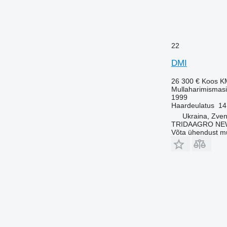
22
DMI
26 300 €
Koos K
Mullaharimismasi
1999
Haardeulatus
14
Ukraina, Zve
TRIDAAGRO NE
Võta ühendust m