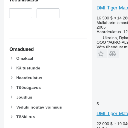
DMI Tiger Mate
–
16 500 $
≈ 14 28
Mullaharimismasi
2005
Haardeulatus
12
Ukraina, Dyk
OOO "AGRO-ALY
Võta ühendust m
Omadused
Omakaal
Käitustunde
Haardeulatus
Töösügavus
Jõudlus
5
Veduki nõutav võimsus
DMI Tiger Mat
Töökiirus
22 000 $
≈ 19 04