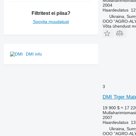
Mullaharimismasin
2004
Haardeulatus
12
Filtritest ei piisa?
Ukraina, Sum
OOO "AGRO-ALY
Soovita muudatust
Võta ühendust m
DMI info
3
DMI Tiger Mate
19 900 $
≈ 17 22
Mullaharimismasi
2007
Haardeulatus
13
Ukraina, Sum
OOO "AGRO-ALY