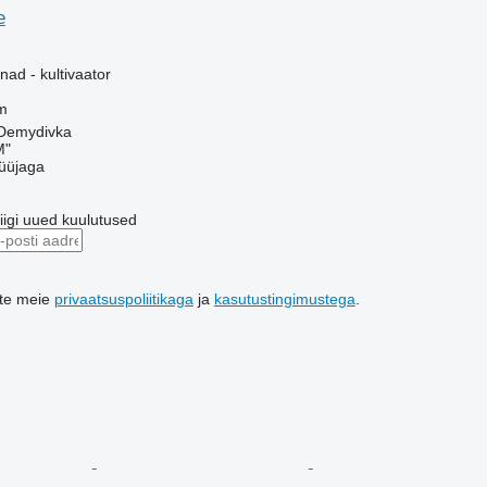
e
ad - kultivaator
m
.Demydivka
M"
üüjaga
riigi uued kuulutused
ute meie
privaatsuspoliitikaga
ja
kasutustingimustega
.