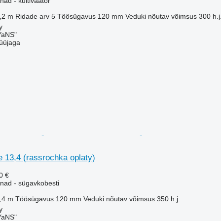
ad - kultivaator
,2 m
Ridade arv
5
Töösügavus
120 mm
Veduki nõutav võimsus
300 h.j
y
aNS"
üüjaga
 13,4 (rassrochka oplaty)
0 €
nad - sügavkobesti
,4 m
Töösügavus
120 mm
Veduki nõutav võimsus
350 h.j.
y
aNS"