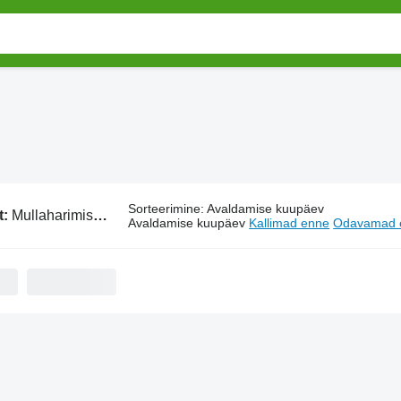
Sorteerimine
:
Avaldamise kuupäev
t:
Mullaharimismasinad DMI
Avaldamise kuupäev
Kallimad enne
Odavamad 