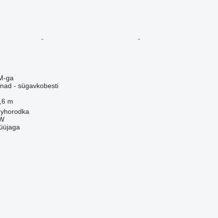
M-ga
nad - sügavkobesti
,6 m
nyhorodka
W
üüjaga