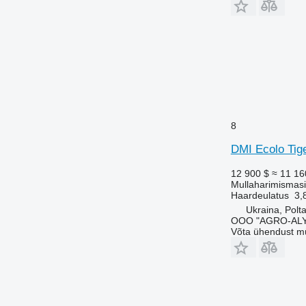
8
DMI Ecolo Tig
12 900 $
≈ 11 16
Mullaharimismasi
Haardeulatus
3,
Ukraina, Polt
OOO "AGRO-ALY
Võta ühendust m