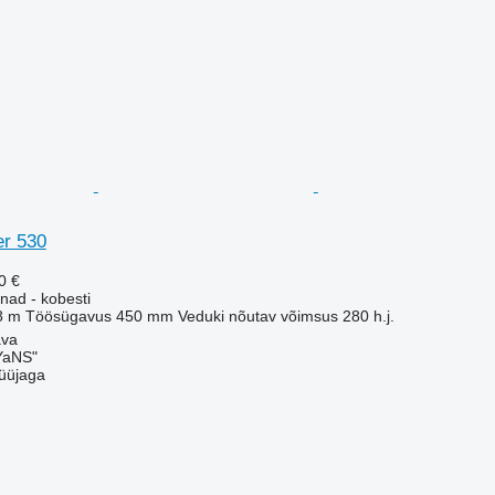
er 530
0 €
nad - kobesti
8 m
Töösügavus
450 mm
Veduki nõutav võimsus
280 h.j.
ava
aNS"
üüjaga