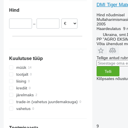
DMI Tiger Mat
RX
Opal
Presto
Super-Albatros
Hind
TLD
Rubin
W-series
Hind nõudmisel
Smaragd
Mullaharimismasin
–
2005
VariDiamant
Haardeulatus
9 
VariOpal
Ukraina, smt
PP "AGRO EKSI
VariTansanit
Võta ühendust m
VariTitan
VarioPack
Tellige antud rub
Kuulutuse tüüp
Zirkon
müük
Telli
tootjalt
Klõpsates nõust
liising
krediit
järelmaks
trade-in (vahetus juurdemaksuga)
vahetus
9
Tootmisaasta