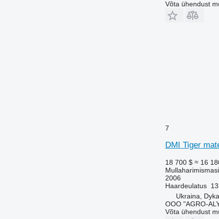
Võta ühendust m
7
DMI Tiger mat
18 700 $
≈ 16 18
Mullaharimismasi
2006
Haardeulatus
13
Ukraina, Dyk
OOO "AGRO-ALY
Võta ühendust m