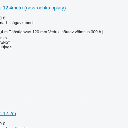
 12.4metri (rassrochka oplaty)
0 €
nad - sügavkobesti
,4 m
Töösügavus
120 mm
Veduki nõutav võimsus
300 h.j.
anka
aNS"
üüjaga
e 12.2m
0 €