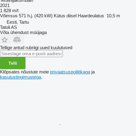
Teraviljakombain
2021
1 828 m/t
Võimsus
571 h.j. (420 kW)
Kütus
diisel
Haardeulatus
10,5 m
Eesti, Tartu
Tatoli AS
Võta ühendust müüjaga
Tellige antud rubriigi uued kuulutused
Telli
Klõpsates nõustute meie
privaatsuspoliitikaga
ja
kasutustingimustega
.