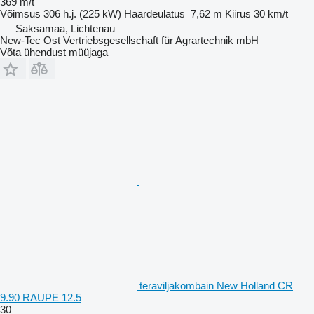
369 m/t
Võimsus
306 h.j. (225 kW)
Haardeulatus
7,62 m
Kiirus
30 km/t
Saksamaa, Lichtenau
New-Tec Ost Vertriebsgesellschaft für Agrartechnik mbH
Võta ühendust müüjaga
teraviljakombain New Holland CR
9.90 RAUPE 12.5
30