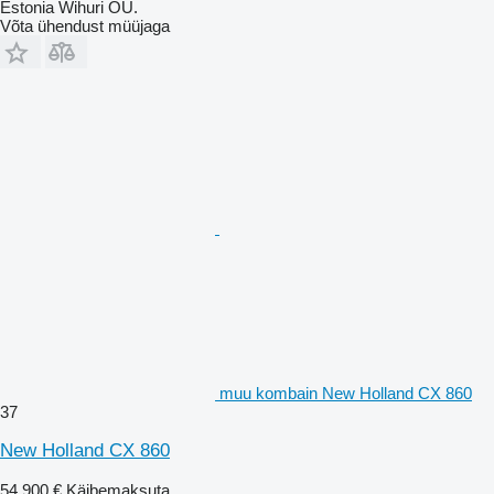
Estonia Wihuri OÜ.
Võta ühendust müüjaga
muu kombain New Holland CX 860
37
New Holland CX 860
54 900 €
Käibemaksuta