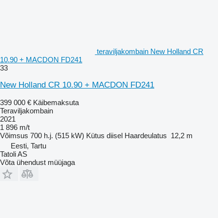
teraviljakombain New Holland CR
10.90 + MACDON FD241
33
New Holland CR 10.90 + MACDON FD241
399 000 €
Käibemaksuta
Teraviljakombain
2021
1 896 m/t
Võimsus
700 h.j. (515 kW)
Kütus
diisel
Haardeulatus
12,2 m
Eesti, Tartu
Tatoli AS
Võta ühendust müüjaga