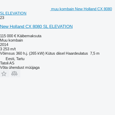
muu kombain New Holland CX 8080
SL ELEVATION
23
New Holland CX 8080 SL ELEVATION
115 000 €
Käibemaksuta
Muu kombain
2014
3 253 m/t
Võimsus
360 h.j. (265 kW)
Kütus
diisel
Haardeulatus
7,5 m
Eesti, Tartu
Tatoli AS
Võta ühendust müüjaga