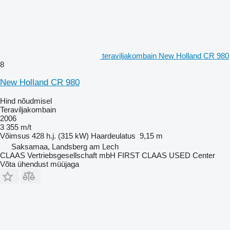
teraviljakombain New Holland CR 980
8
New Holland CR 980
Hind nõudmisel
Teraviljakombain
2006
3 355 m/t
Võimsus
428 h.j. (315 kW)
Haardeulatus
9,15 m
Saksamaa, Landsberg am Lech
CLAAS Vertriebsgesellschaft mbH FIRST CLAAS USED Center
Võta ühendust müüjaga