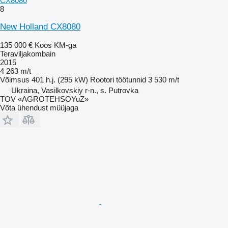
CX8080
8
New Holland CX8080
135 000 €
Koos KM-ga
Teraviljakombain
2015
4 263 m/t
Võimsus
401 h.j. (295 kW)
Rootori töötunnid
3 530 m/t
Ukraina, Vasilkovskiy r-n., s. Putrovka
TOV «AGROTEHSOYuZ»
Võta ühendust müüjaga