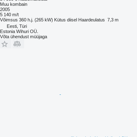
Muu kombain
2005
5 140 m/t
Võimsus
360 h.j. (265 kW)
Kütus
diisel
Haardeulatus
7,3 m
Eesti, Türi
Estonia Wihuri OÜ.
Võta ühendust müüjaga