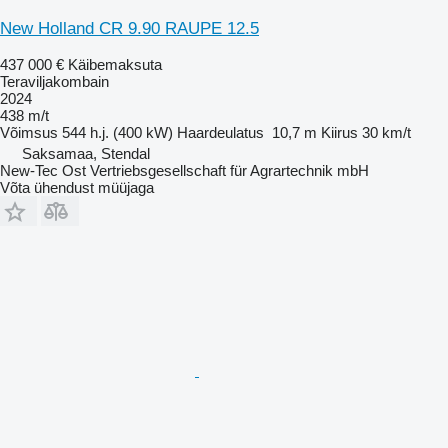
New Holland CR 9.90 RAUPE 12.5
437 000 €
Käibemaksuta
Teraviljakombain
2024
438 m/t
Võimsus
544 h.j. (400 kW)
Haardeulatus
10,7 m
Kiirus
30 km/t
Saksamaa, Stendal
New-Tec Ost Vertriebsgesellschaft für Agrartechnik mbH
Võta ühendust müüjaga