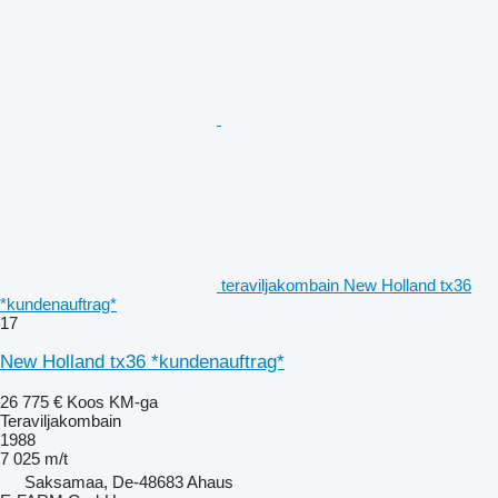
teraviljakombain New Holland tx36
*kundenauftrag*
17
New Holland tx36 *kundenauftrag*
26 775 €
Koos KM-ga
Teraviljakombain
1988
7 025 m/t
Saksamaa, De-48683 Ahaus