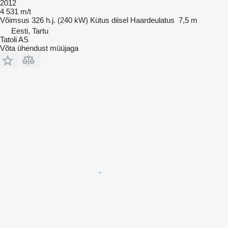
2012
4 531 m/t
Võimsus
326 h.j. (240 kW)
Kütus
diisel
Haardeulatus
7,5 m
Eesti, Tartu
Tatoli AS
Võta ühendust müüjaga