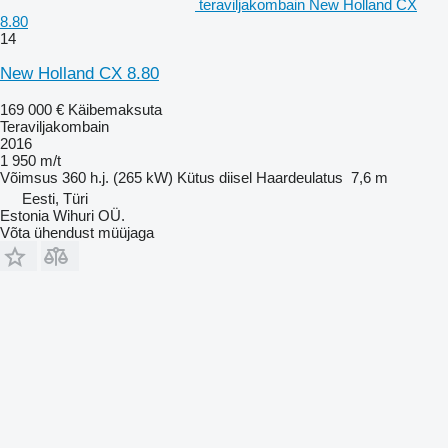
teraviljakombain New Holland CX
8.80
14
New Holland CX 8.80
169 000 €
Käibemaksuta
Teraviljakombain
2016
1 950 m/t
Võimsus
360 h.j. (265 kW)
Kütus
diisel
Haardeulatus
7,6 m
Eesti, Türi
Estonia Wihuri OÜ.
Võta ühendust müüjaga