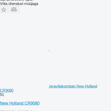
Võta ühendust müüjaga
teraviljakombain New Holland
CR9080
51
New Holland CR9080