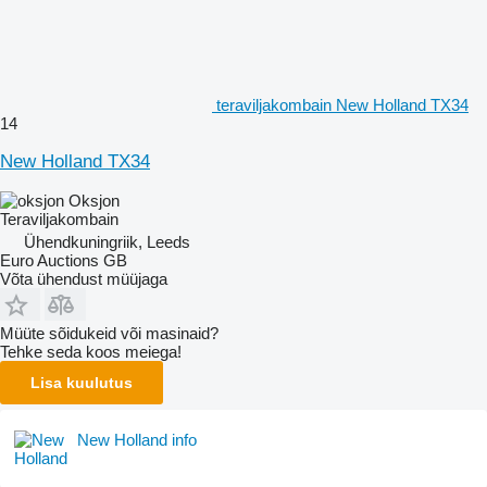
teraviljakombain New Holland TX34
14
New Holland TX34
Oksjon
Teraviljakombain
Ühendkuningriik, Leeds
Euro Auctions GB
Võta ühendust müüjaga
Müüte sõidukeid või masinaid?
Tehke seda koos meiega!
Lisa kuulutus
New Holland info