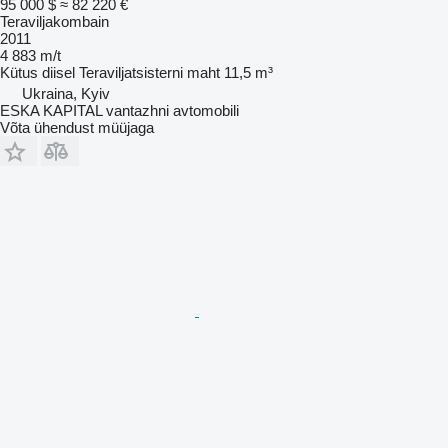
95 000 $
≈ 82 220 €
Teraviljakombain
2011
4 883 m/t
Kütus
diisel
Teraviljatsisterni maht
11,5 m³
Ukraina, Kyiv
ESKA KAPITAL vantazhni avtomobili
Võta ühendust müüjaga