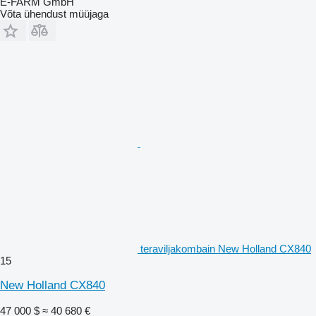
E-FARM GmbH
Võta ühendust müüjaga
teraviljakombain New Holland CX840
15
New Holland CX840
47 000 $
≈ 40 680 €