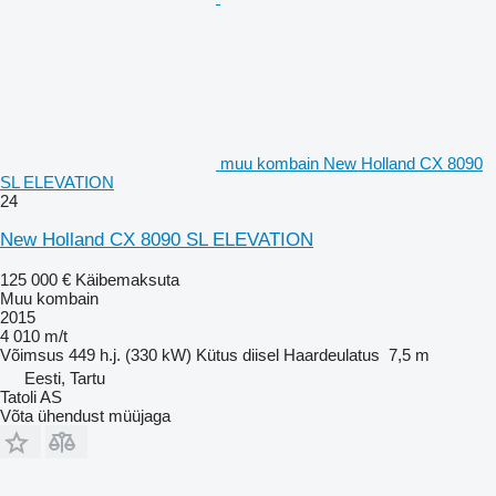
muu kombain New Holland CX 8090
SL ELEVATION
24
New Holland CX 8090 SL ELEVATION
125 000 €
Käibemaksuta
Muu kombain
2015
4 010 m/t
Võimsus
449 h.j. (330 kW)
Kütus
diisel
Haardeulatus
7,5 m
Eesti, Tartu
Tatoli AS
Võta ühendust müüjaga