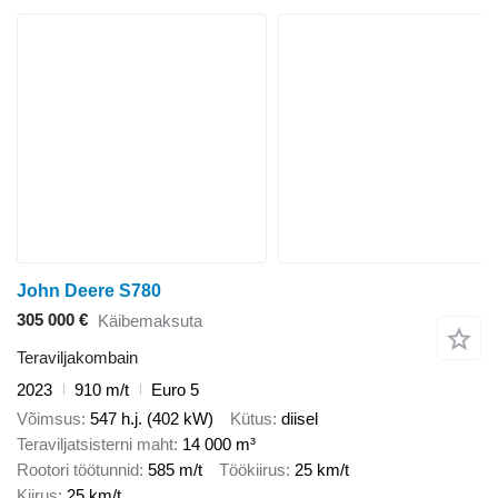
John Deere S780
305 000 €
Käibemaksuta
Teraviljakombain
2023
910 m/t
Euro 5
Võimsus
547 h.j. (402 kW)
Kütus
diisel
Teraviljatsisterni maht
14 000 m³
Rootori töötunnid
585 m/t
Töökiirus
25 km/t
Kiirus
25 km/t