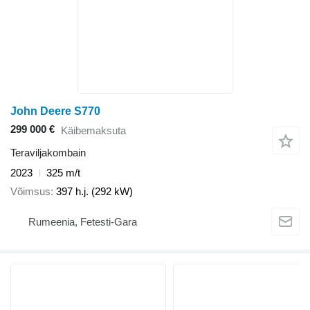
John Deere S770
299 000 €
Käibemaksuta
Teraviljakombain
2023
325 m/t
Võimsus
397 h.j. (292 kW)
Rumeenia, Fetesti-Gara