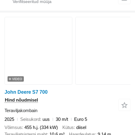
VIDEO
John Deere S7 700
Hind nõudmisel
Teraviljakombain
2025
Seisukord
uus
30 m/t
Euro 5
Võimsus
455 h.j. (334 kW)
Kütus
diisel
Teraviljatsisterni maht
10,6 m³
Haardeulatus
9,14 m