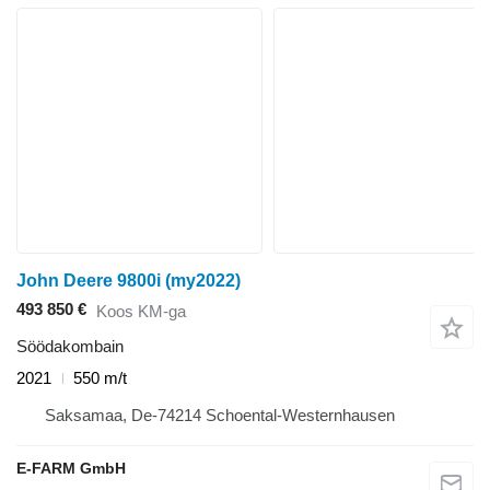
John Deere 9800i (my2022)
493 850 €
Koos KM-ga
Söödakombain
2021
550 m/t
Saksamaa, De-74214 Schoental-Westernhausen
E-FARM GmbH