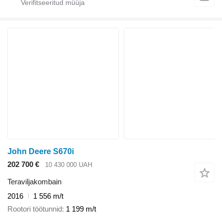
John Deere S670i
202 700 €
10 430 000 UAH
Teraviljakombain
2016
1 556 m/t
Rootori töötunnid
1 199 m/t