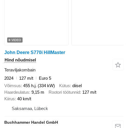
VIDEO
John Deere S770i HillMaster
Hind nõudmisel
Teraviljakombain
2024
127 m/t
Euro 5
Võimsus
455 h.j. (334 kW)
Kütus
diisel
Haardeulatus
9,15 m
Rootori töötunnid
127 m/t
Kiirus
40 km/t
Saksamaa, Lübeck
Buchhammer Handel GmbH