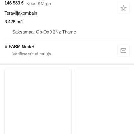
146 583 €
Koos KM-ga
Teraviljakombain
3 426 m/t
Saksamaa, Gb-Ox9 2Nz Thame
E-FARM GmbH