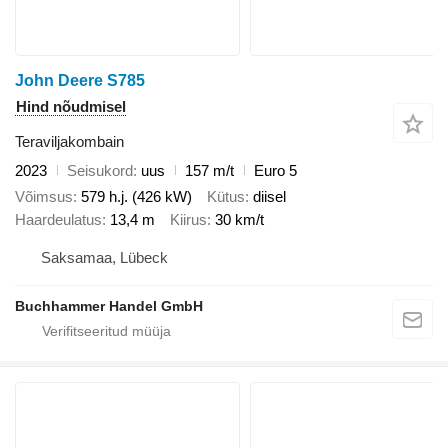
John Deere S785
Hind nõudmisel
Teraviljakombain
2023
Seisukord
uus
157 m/t
Euro 5
Võimsus
579 h.j. (426 kW)
Kütus
diisel
Haardeulatus
13,4 m
Kiirus
30 km/t
Saksamaa, Lübeck
Buchhammer Handel GmbH