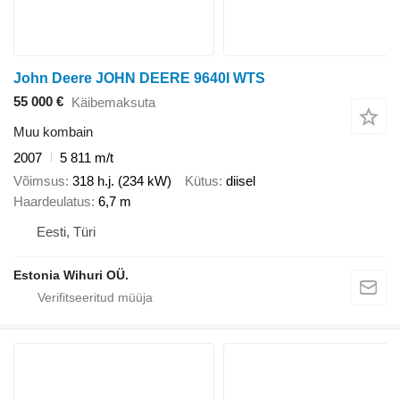
John Deere JOHN DEERE 9640I WTS
55 000 €
Käibemaksuta
Muu kombain
2007
5 811 m/t
Võimsus
318 h.j. (234 kW)
Kütus
diisel
Haardeulatus
6,7 m
Eesti, Türi
Estonia Wihuri OÜ.