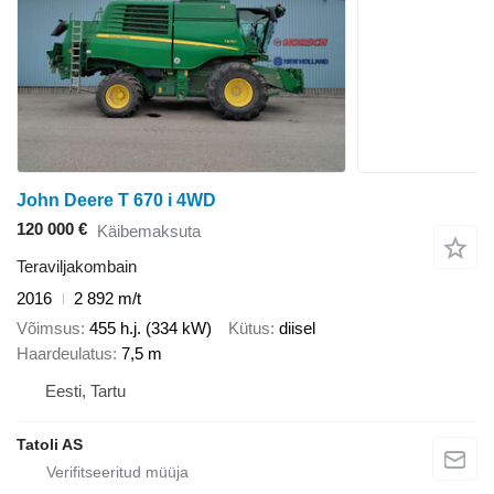
John Deere T 670 i 4WD
120 000 €
Käibemaksuta
Teraviljakombain
2016
2 892 m/t
Võimsus
455 h.j. (334 kW)
Kütus
diisel
Haardeulatus
7,5 m
Eesti, Tartu
Tatoli AS