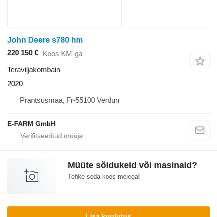
John Deere s780 hm
220 150 €
Koos KM-ga
Teraviljakombain
2020
Prantsusmaa, Fr-55100 Verdun
E-FARM GmbH
Müüte sõidukeid või masinaid?
Tehke seda koos meiega!
Lisa kuulutus