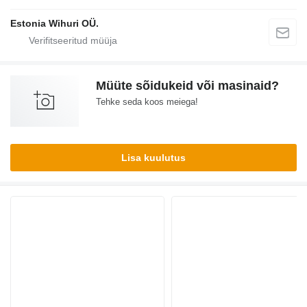
Estonia Wihuri OÜ.
Müüte sõidukeid või masinaid?
Tehke seda koos meiega!
Lisa kuulutus