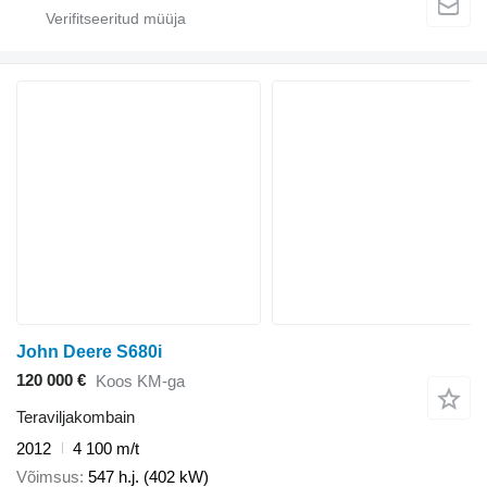
John Deere S680i
120 000 €
Koos KM-ga
Teraviljakombain
2012
4 100 m/t
Võimsus
547 h.j. (402 kW)