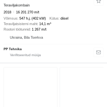
Teraviljakombain
2018
16 201 270 m/t
Võimsus
547 h.j. (402 kW)
Kütus
diisel
Teraviljatsisterni maht
14,1 m³
Rootori töötunnid
1 267 m/t
Ukraina, Bila Tserkva
PP Tehnika