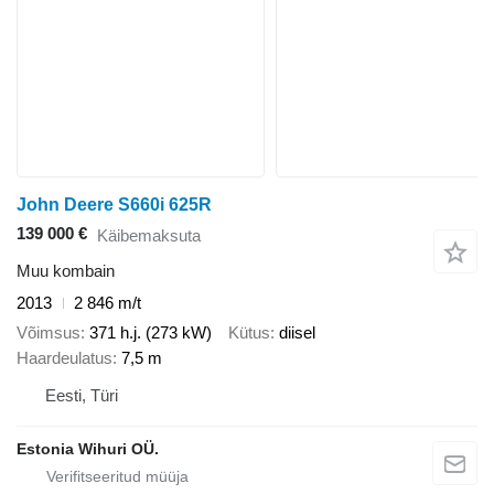
John Deere S660i 625R
139 000 €
Käibemaksuta
Muu kombain
2013
2 846 m/t
Võimsus
371 h.j. (273 kW)
Kütus
diisel
Haardeulatus
7,5 m
Eesti, Türi
Estonia Wihuri OÜ.