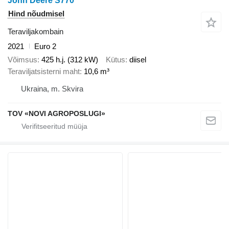
John Deere S770
Hind nõudmisel
Teraviljakombain
2021
Euro 2
Võimsus
425 h.j. (312 kW)
Kütus
diisel
Teraviljatsisterni maht
10,6 m³
Ukraina, m. Skvira
TOV «NOVI AGROPOSLUGI»