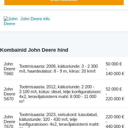
John Deere info
Kombainid John Deere hind
John
50 000 €
Tootmisaasta: 2008, käitustunde: 3 - 2 300
Deere
-
m/t, haardeulatus: 8 - 9 m, kiirus: 20 km/t
T660
140 000 €
Tootmisaasta: 2012, käitustunde: 2 200 -
John
52 000 €
3 100 m/t, kütus: diisel, telje konfiguratsioon:
Deere
-
4x2, teraviljatsisterni maht: 8 000 - 11 000
S670
220 000 €
m³
Tootmisaasta: 2023, seisukord: kasutatud,
John
220 000 €
käitustunde: 320 - 430 m/t, telje
Deere
-
konfiguratsioon: 4x2, teraviljatsisterni maht:
T670
440 000 €