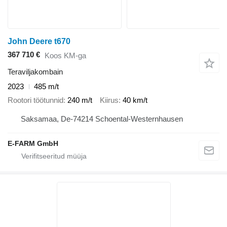
John Deere t670
367 710 €
Koos KM-ga
Teraviljakombain
2023
485 m/t
Rootori töötunnid
240 m/t
Kiirus
40 km/t
Saksamaa, De-74214 Schoental-Westernhausen
E-FARM GmbH