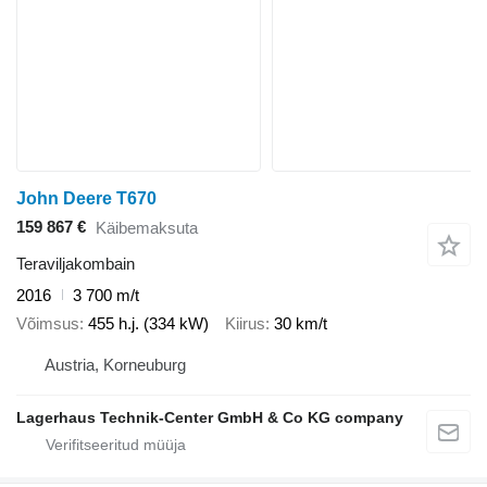
John Deere T670
159 867 €
Käibemaksuta
Teraviljakombain
2016
3 700 m/t
Võimsus
455 h.j. (334 kW)
Kiirus
30 km/t
Austria, Korneuburg
Lagerhaus Technik-Center GmbH & Co KG company