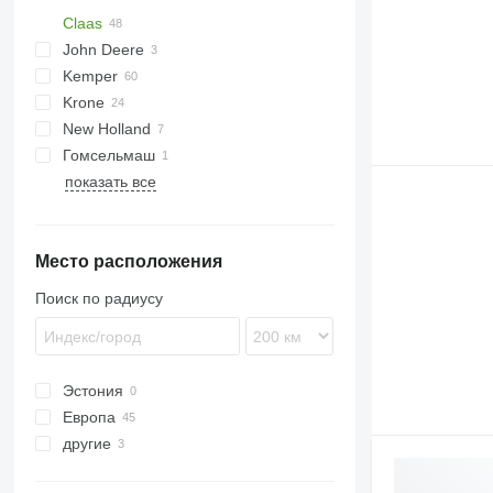
Claas
John Deere
Conspeed
Kemper
Corio
Krone
Direct Disc
Champion
New Holland
Orbis
EasyCollect
Direct Disc 520
Гомсельмаш
Easycut
Profi Cut
Orbis 450
показать все
XDisc
Orbis 600
Orbis 750
Orbis 900
Место расположения
Поиск по радиусу
Эстония
Европа
другие
Германия
Нидерланды
Украина