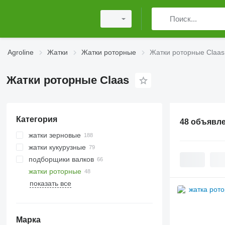
Agroline
Жатки
Жатки роторные
Жатки роторные Claas
Жатки роторные Claas
Категория
48 объявл
жатки зерновые
жатки кукурузные
подборщики валков
жатки роторные
показать все
Марка