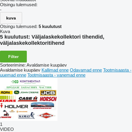
Otsingu tulemused:
-
kuva
Otsingu tulemused:
5 kuulutust
Kuva
5 kuulutust:
Väljalaskekollektori tihendid,
väljalaskekollektoritihend
Filter
Sorteerimine
:
Avaldamise kuupäev
Avaldamise kuupäev
Kallimad enne
Odavamad enne
Tootmisaasta -
uuemad enne
Tootmisaasta - vanemad enne
1
VIDEO