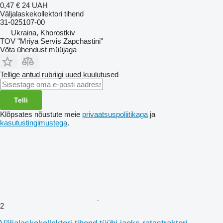
0,47 €
24 UAH
Väljalaskekollektori tihend
31-025107-00
Ukraina, Khorostkiv
TOV "Mriya Servis Zapchastini"
Võta ühendust müüjaga
Tellige antud rubriigi uued kuulutused
Telli
Klõpsates nõustute meie
privaatsuspoliitikaga
ja
kasutustingimustega
.
2