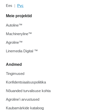
Ees
Рус
Meie projektid
Autoline™
Machineryline™
Agroline™
Linemedia Digital ™
Andmed
Tingimused
Konfidentsiaalsuspoliitika
Nõuanded turvalisuse kohta
Agroline'i arvustused
Kaubamärkide kataloog