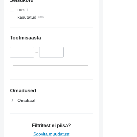
Seisukord
uus
kasutatud
Tootmisaasta
–
Omadused
Omakaal
Filtritest ei piisa?
Soovita muudatust