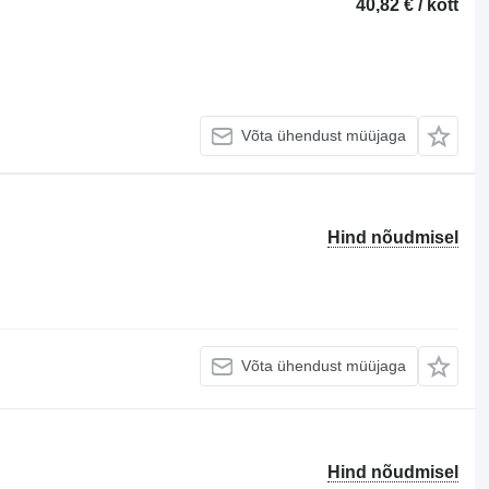
40,82 € / kott
Võta ühendust müüjaga
Hind nõudmisel
Võta ühendust müüjaga
Hind nõudmisel