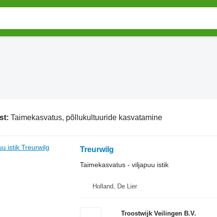
st:
Taimekasvatus, põllukultuuride kasvatamine
Treurwilg
Taimekasvatus - viljapuu istik
Holland, De Lier
Troostwijk Veilingen B.V.