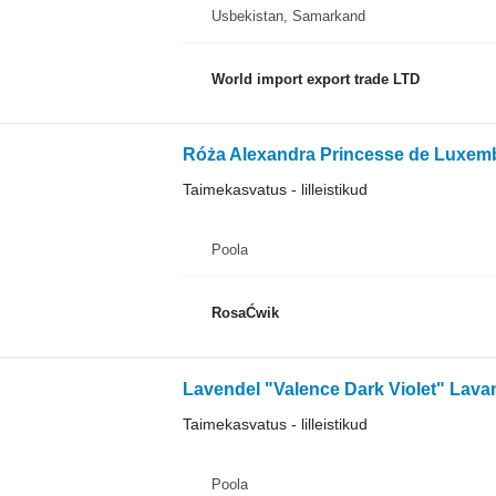
Usbekistan, Samarkand
World import export trade LTD
Róża Alexandra Princesse de Luxe
Taimekasvatus - lilleistikud
Poola
RosaĆwik
Lavendel "Valence Dark Violet" Lava
Taimekasvatus - lilleistikud
Poola