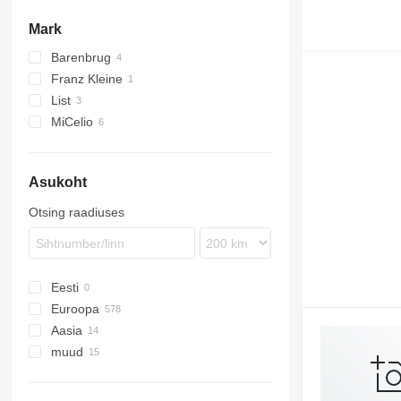
köögiviljaseemned
suhkrupeedikombainid
teraviljaseemned
Mark
muud seemned
seemikute istutamise masinad
õlikultuuride seemned
köögiviljade pesemismasinad
Barenbrug
konteinerite täitematerjalid
Franz Kleine
porgandikoristuskombainid
List
maisikombainid
MiCelio
sibulakombainid
jahutustunnelid
Asukoht
sachet-pakendamismasinad
hernekombainid
Otsing raadiuses
kapsakoristuskombainid
Eesti
Euroopa
Aasia
Poola
muud
Holland
Usbekistan
Saksamaa
Kasahstan
Ukraina
Ühendkuningriik
Kolumbia