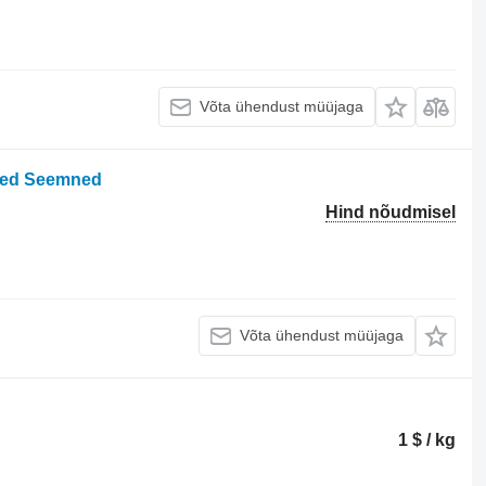
Võta ühendust müüjaga
mned Seemned
Hind nõudmisel
Võta ühendust müüjaga
1 $ / kg