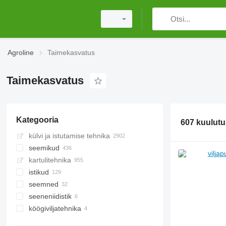
Agroline
Taimekasvatus
Taimekasvatus
Kategooria
607 kuulutu
külvi ja istutamise tehnika
seemikud
kartulitehnika
lilleistikud
istikud
dekoratiivmuru istikud
seemned
muud seemikud
ilupõõsa istikud
seeneniidistik
viljapõõsa istikud
seemnematerjalid
köögiviljatehnika
viljapuude istikud
lilleseemned
põllukultuuride seemned
sorteerimismasinad