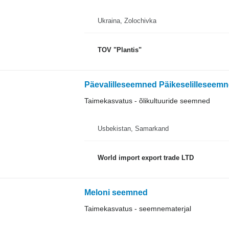
Ukraina, Zolochivka
TOV "Plantis"
Päevalilleseemned Päikeselillesee
Taimekasvatus - õlikultuuride seemned
Usbekistan, Samarkand
World import export trade LTD
Meloni seemned
Taimekasvatus - seemnematerjal