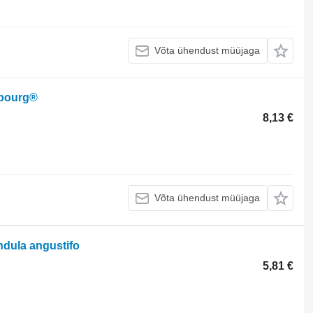
Võta ühendust müüjaga
mbourg®
8,13 €
Võta ühendust müüjaga
ndula angustifo
5,81 €