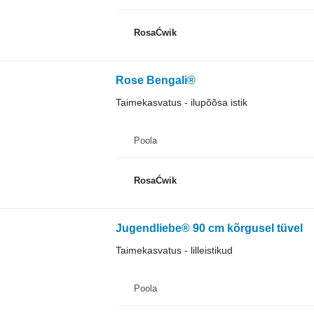
RosaĆwik
Rose Bengali®
Taimekasvatus - ilupõõsa istik
Poola
RosaĆwik
Jugendliebe® 90 cm kõrgusel tüvel
Taimekasvatus - lilleistikud
Poola