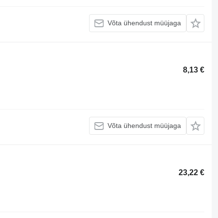
Võta ühendust müüjaga
8,13 €
Võta ühendust müüjaga
23,22 €