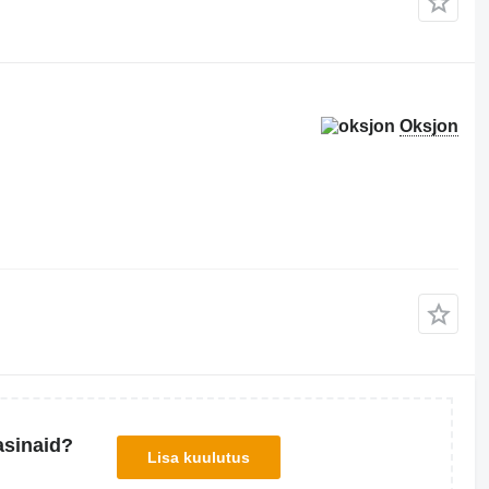
Oksjon
asinaid?
Lisa kuulutus