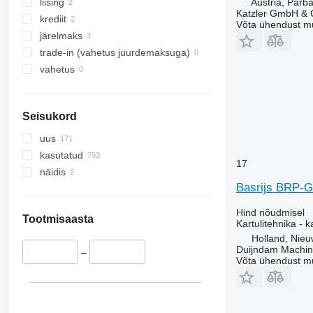
Austria, Parb
liising
Katzler GmbH &
krediit
Võta ühendust m
järelmaks
trade-in (vahetus juurdemaksuga)
vahetus
Seisukord
uus
kasutatud
17
näidis
Basrijs BRP-
Hind nõudmisel
Tootmisaasta
Kartulitehnika - 
Holland, Nieu
Duijndam Machi
–
Võta ühendust m