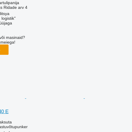
artulipanija
ks
Ridade arv
4
litsya
logistik"
üüjaga
või masinaid?
 meiega!
s
40 E
aksuta
vastuvõtupunker