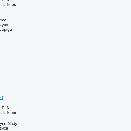
ullafrees
zyce
zyce
üüjaga
00
0 PLN
ullafrees
zyce-Sady
zyce