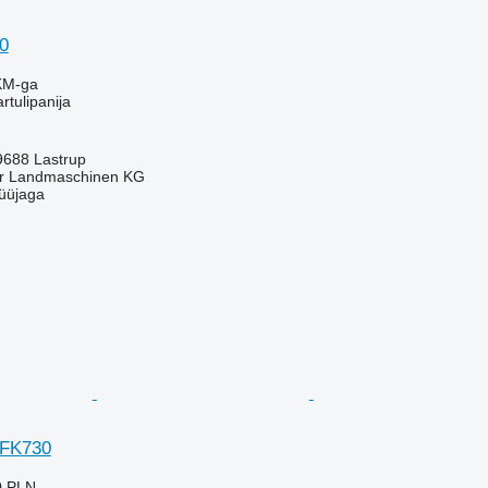
0
KM-ga
artulipanija
688 Lastrup
er Landmaschinen KG
üüjaga
8FK730
0 PLN