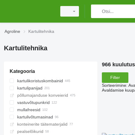
Agroline
Kartulitehnika
Kartulitehnika
966 kuulutus
Kategooria
Filter
kartulikoristuskombainid
Sorteerimine
:
Ava
kartulipanijad
Avaldamise kuup
põllumajanduse konveierid
vastuvõtupunkrid
mullafreesid
kartulivõtumasinad
konteinerite täitematerjalid
pealselõikurid