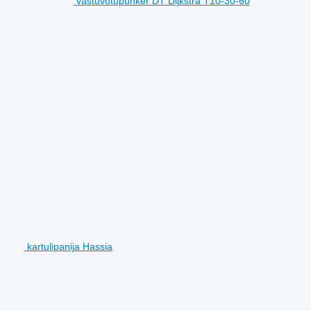
vastuvõtupunker DT Dijkstra T10-30-60
kartulipanija Hassia