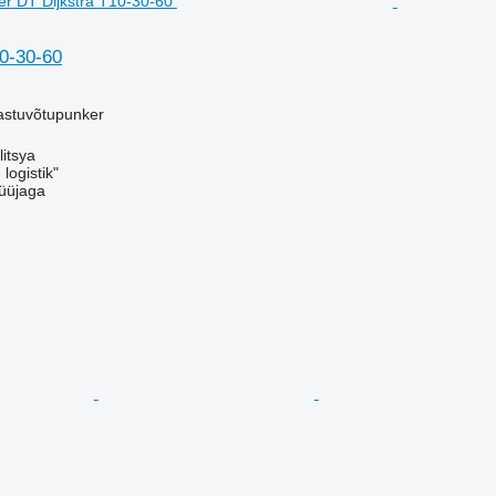
10-30-60
vastuvõtupunker
litsya
logistik"
üüjaga