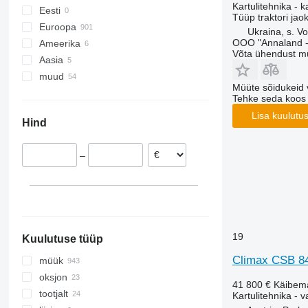
Kartulitehnika - k
Eesti
HT
Tüüp
traktori jao
Euroopa
KS
Ukraina, s. Vo
OOO "Annaland - 
Ameerika
Saksamaa
LK
Võta ühendust m
Aasia
Holland
Kanada
MK
muud
Poola
USA
Türgi
PRIOS
Müüte sõidukeid 
Ühendkuningriik
Usbekistan
Ukraina
RH
Tehke seda koos
Taani
SE
Lisa kuulutu
Hind
Prantsusmaa
SF
Austria
VARITRON
–
Belgia
VL
kuva kõik
WH
19
Kuulutuse tüüp
Climax CSB 8
müük
oksjon
41 800 €
Käibem
tootjalt
Kartulitehnika - 