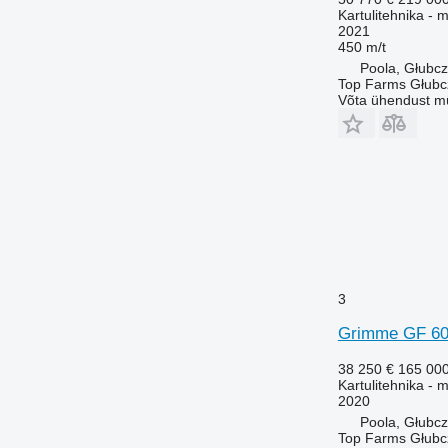
Kartulitehnika - m
2021
450 m/t
Poola, Głubc
Top Farms Głubc
Võta ühendust m
3
Grimme GF 6
38 250 €
165 00
Kartulitehnika - m
2020
Poola, Głubc
Top Farms Głubc