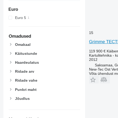
Euro
Euro 5
15
Omadused
Grimme TECT
Omakaal
119 900 €
Käibe
Käitustunde
Kartulitehnika - 
2012
Haardeulatus
Saksamaa, G
New-Tec Ost Vert
Ridade arv
Võta ühendust m
Ridade vahe
Punkri maht
Jõudlus