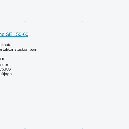
e SE 150-60
aksuta
kartulikoristuskombain
5 m
asdorf
 Co.KG
üüjaga