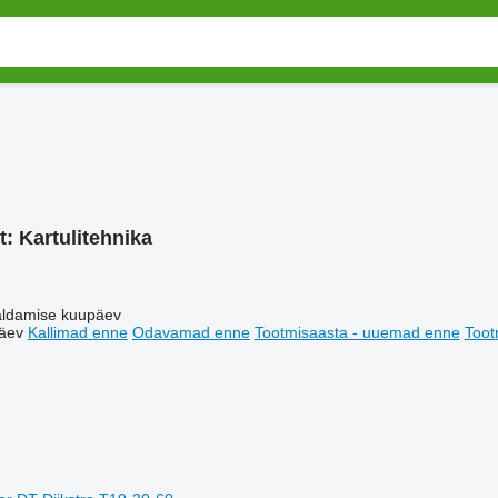
t:
Kartulitehnika
ldamise kuupäev
äev
Kallimad enne
Odavamad enne
Tootmisaasta - uuemad enne
Toot