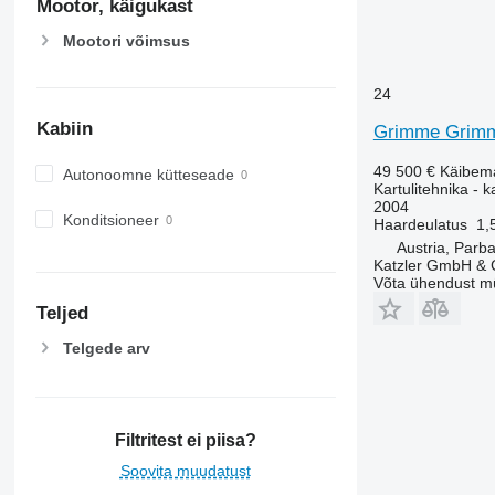
Mootor, käigukast
Mootori võimsus
24
Kabiin
Grimme Grimm
49 500 €
Käibem
Autonoomne kütteseade
Kartulitehnika - 
2004
Konditsioneer
Haardeulatus
1,
Austria, Parb
Katzler GmbH &
Võta ühendust m
Teljed
Telgede arv
Filtritest ei piisa?
Soovita muudatust