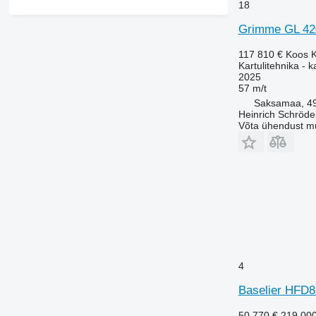
18
Grimme GL 42
117 810 €
Koos 
Kartulitehnika - k
2025
57 m/t
Saksamaa, 49
Heinrich Schröd
Võta ühendust m
4
Baselier HFD
50 770 €
219 00