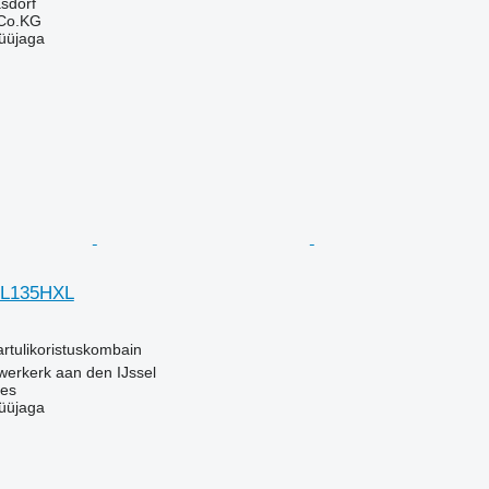
asdorf
 Co.KG
üüjaga
GL135HXL
kartulikoristuskombain
werkerk aan den IJssel
nes
üüjaga