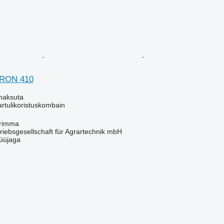
RON 410
maksuta
kartulikoristuskombain
rimma
riebsgesellschaft für Agrartechnik mbH
üüjaga