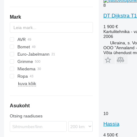
8
DT Dijkstra T
Mark
1 900 €
Kartulitehnika - 
2006
AVR
Ukraina, s. Vo
Bomet
Ceres
Z-series
OOO "Annaland - 
Võta ühendust m
Euro-Jabelmann
Esprit
S-series
Junior
Grimme
MultiForce
U-series
E series
Miedema
Puma
Z-series
BFL
VL
UN
Ropa
Spirit
CS
SB
kuva kõik
DL
Keiler
BOLKO
DR
PYRA
EVO
WEGA
Asukoht
FA
GF
10
Otsing raadiuses
GL
Hassia
GT
4 500 €
GZ