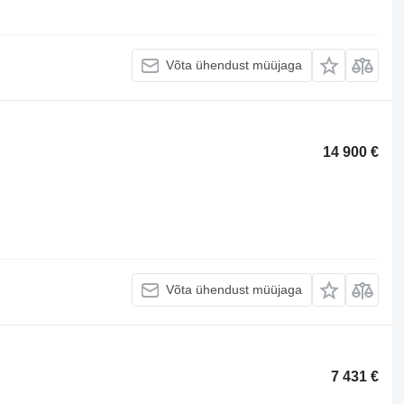
Võta ühendust müüjaga
14 900 €
Võta ühendust müüjaga
7 431 €