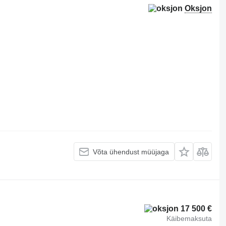
Oksjon
Võta ühendust müüjaga
17 500 €
Käibemaksuta