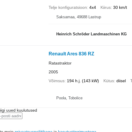
Telje konfiguratsioon
4x4
Kiirus
30 km/t
Saksamaa, 49688 Lastrup
Heinrich Schröder Landmaschinen KG
Renault Ares 836 RZ
Ratastraktor
2005
Võimsus
194 h.j. (143 kW)
Kütus
diisel
T
Poola, Tobolice
riigi uued kuulutused
ute meie
privaatsuspoliitikaga
ja
kasutustingimustega
.