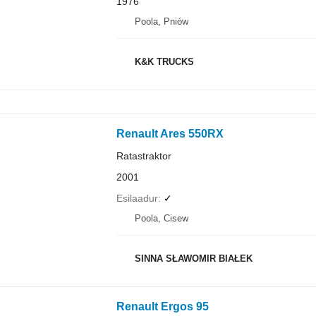
1976
Poola, Pniów
K&K TRUCKS
Renault Ares 550RX
Ratastraktor
2001
Esilaadur
✓
Poola, Cisew
SINNA SŁAWOMIR BIAŁEK
Renault Ergos 95