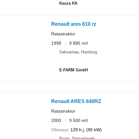
Kasza Kft
Renault ares 610 rz
Ratastraktor
1998
9 885 m/t
Saksamaa, Hamburg
E-FARM GmbH
Renault ARES 640RZ
Ratastraktor
2000
9 500 m/t
Võimsus
129 h.j. (95 kW)
Poola, Damasławek