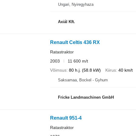
Ungari, Nyiregyhaza
Axiál Kft.
Renault Celtis 436 RX
Ratastraktor
2003
11 600 m/t
Võimsus
80 h.j. (58.8 kW)
Kiirus
40 km/t
Saksamaa, Bockel - Gyhum
Fricke Landmaschinen GmbH
Renault 951-4
Ratastraktor