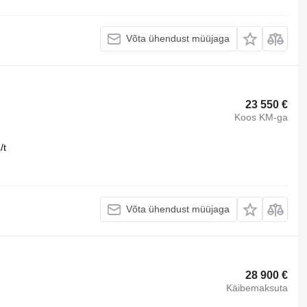
Võta ühendust müüjaga
23 550 €
Koos KM-ga
/t
Võta ühendust müüjaga
28 900 €
Käibemaksuta