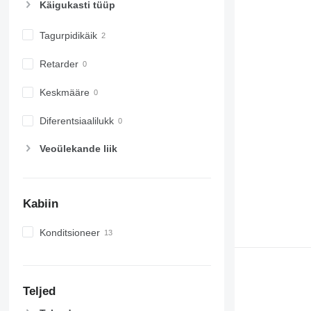
Käigukasti tüüp
7700
7710
Tagurpidikäik
7720
7730
Retarder
7800
7810
Keskmääre
7820
Diferentsiaalilukk
7830
7920
Veoülekande liik
7930
8100
8200
Kabiin
8220
8230
Konditsioneer
8260 R
8270 R
8285 R
8295
Teljed
8300