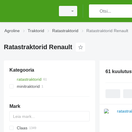
Agroline
Traktorid
Ratastraktorid
Ratastraktorid Renault
Ratastraktorid Renault
Kategooria
61 kuulutus
ratastraktorid
minitraktorid
Mark
Claas
584
2505
CK
310
MT
CFG