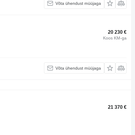
Võta ühendust müüjaga
20 230 €
Koos KM-ga
Võta ühendust müüjaga
21 370 €