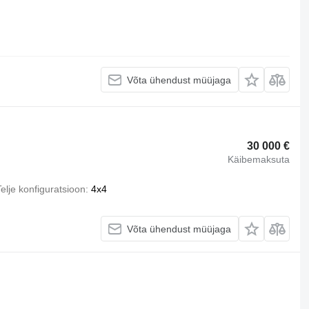
Võta ühendust müüjaga
30 000 €
Käibemaksuta
elje konfiguratsioon
4x4
Võta ühendust müüjaga