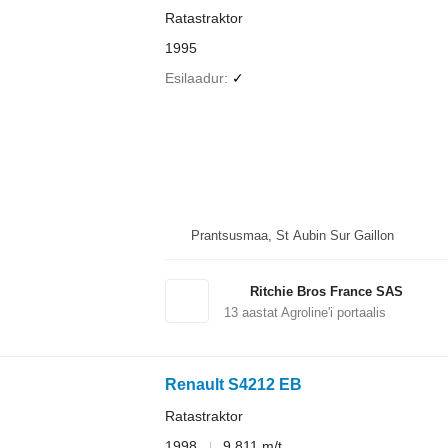
Ratastraktor
1995
Esilaadur
✓
Prantsusmaa, St Aubin Sur Gaillon
Ritchie Bros France SAS
13
aastat Agroline'i portaalis
Renault S4212 EB
Ratastraktor
1998
9 811 m/t