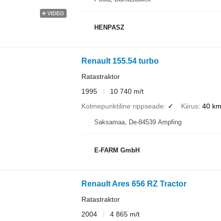
VIDEO
HENPASZ
Renault 155.54 turbo
Ratastraktor
1995
10 740 m/t
Kolmepunktiline rippseade
✓
Kiirus
40 km
Saksamaa, De-84539 Ampfing
E-FARM GmbH
Renault Ares 656 RZ Tractor
Ratastraktor
2004
4 865 m/t