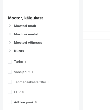
6800
6810
6820
Mootor, käigukast
6830
6900
Mootori mark
6910
Mootori mudel
6920
6930
Mootori võimsus
7200
Kütus
7215 R
7230 R
Turbo
7250
7260 R
Vahejahuti
7270 R
Tahmaosakeste filter
7280 R
7290 R
EEV
7310 R
7430
AdBlue paak
7600