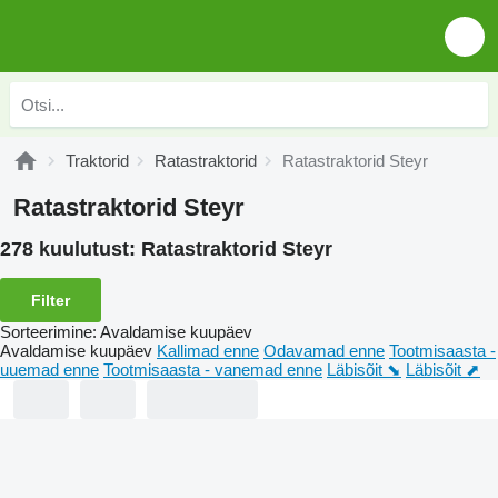
Traktorid
Ratastraktorid
Ratastraktorid Steyr
Ratastraktorid Steyr
278 kuulutust:
Ratastraktorid Steyr
Filter
Sorteerimine
:
Avaldamise kuupäev
Avaldamise kuupäev
Kallimad enne
Odavamad enne
Tootmisaasta -
uuemad enne
Tootmisaasta - vanemad enne
Läbisõit ⬊
Läbisõit ⬈