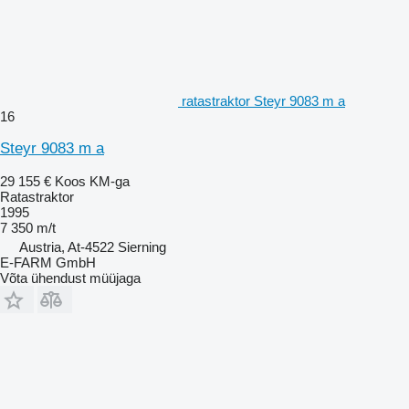
ratastraktor Steyr 9083 m a
16
Steyr 9083 m a
29 155 €
Koos KM-ga
Ratastraktor
1995
7 350 m/t
Austria, At-4522 Sierning
E-FARM GmbH
Võta ühendust müüjaga