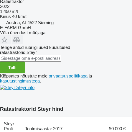
Ratastraktor
2022
1 450 m/t
Kiirus
40 km/t
Austria, At-4522 Sierning
E-FARM GmbH
Võta ühendust müüjaga
Tellige antud rubriigi uued kuulutused
ratastraktorid
Steyr
Telli
Klõpsates nõustute meie
privaatsuspoliitikaga
ja
kasutustingimustega
.
Steyr info
Ratastraktorid Steyr hind
Steyr
Profi
Tootmisaasta: 2017
90 000 €