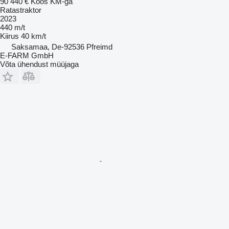
90 440 €
Koos KM-ga
Ratastraktor
2023
440 m/t
Kiirus
40 km/t
Saksamaa, De-92536 Pfreimd
E-FARM GmbH
Võta ühendust müüjaga