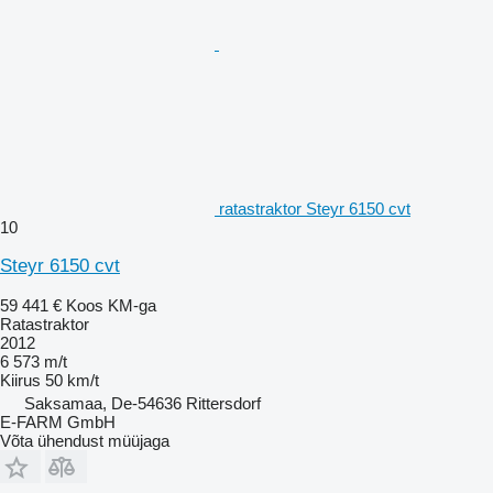
ratastraktor Steyr 6150 cvt
10
Steyr 6150 cvt
59 441 €
Koos KM-ga
Ratastraktor
2012
6 573 m/t
Kiirus
50 km/t
Saksamaa, De-54636 Rittersdorf
E-FARM GmbH
Võta ühendust müüjaga