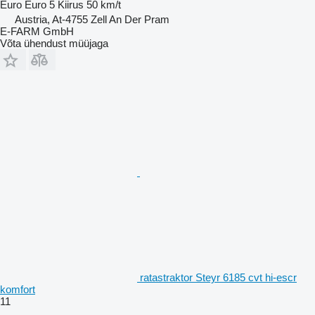
Euro
Euro 5
Kiirus
50 km/t
Austria, At-4755 Zell An Der Pram
E-FARM GmbH
Võta ühendust müüjaga
ratastraktor Steyr 6185 cvt hi-escr
komfort
11