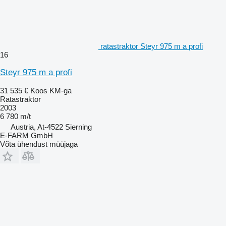
ratastraktor Steyr 975 m a profi
16
Steyr 975 m a profi
31 535 €
Koos KM-ga
Ratastraktor
2003
6 780 m/t
Austria, At-4522 Sierning
E-FARM GmbH
Võta ühendust müüjaga