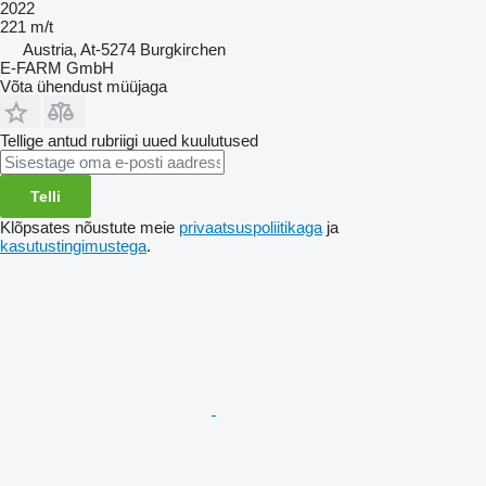
2022
221 m/t
Austria, At-5274 Burgkirchen
E-FARM GmbH
Võta ühendust müüjaga
Tellige antud rubriigi uued kuulutused
Telli
Klõpsates nõustute meie
privaatsuspoliitikaga
ja
kasutustingimustega
.