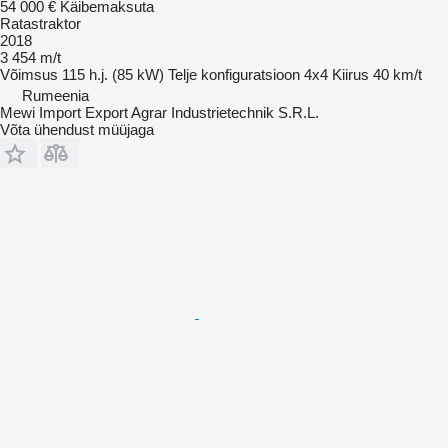
54 000 €
Käibemaksuta
Ratastraktor
2018
3 454 m/t
Võimsus
115 h.j. (85 kW)
Telje konfiguratsioon
4x4
Kiirus
40 km/t
Rumeenia
Mewi Import Export Agrar Industrietechnik S.R.L.
Võta ühendust müüjaga