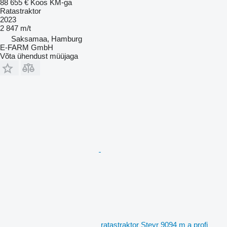
88 655 €
Koos KM-ga
Ratastraktor
2023
2 847 m/t
Saksamaa, Hamburg
E-FARM GmbH
Võta ühendust müüjaga
ratastraktor Steyr 9094 m a profi