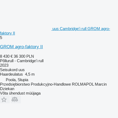
uus Cambridge'i rull GROM agro-
faktory II
5
GROM agro-faktory II
8 430 €
36 300 PLN
Põllurull - Cambridge'i rull
2023
Seisukord
uus
Haardeulatus
4,5 m
Poola, Słupia
Przedsiębiorstwo Produkcyjno-Handlowe ROLMAPOL Marcin
Dziekan
Võta ühendust müüjaga