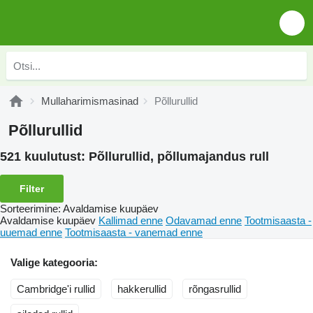
Mullaharimismasinad
Põllurullid
Põllurullid
521 kuulutust:
Põllurullid, põllumajandus rull
Filter
Sorteerimine
:
Avaldamise kuupäev
Avaldamise kuupäev
Kallimad enne
Odavamad enne
Tootmisaasta -
uuemad enne
Tootmisaasta - vanemad enne
Valige kategooria:
Cambridge'i rullid
hakkerullid
rõngasrullid