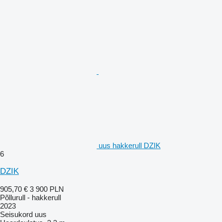
uus hakkerull DZIK
6
DZIK
905,70 €
3 900 PLN
Põllurull - hakkerull
2023
Seisukord
uus