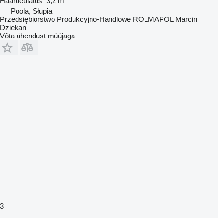
Haardeulatus
3,2 m
Poola, Słupia
Przedsiębiorstwo Produkcyjno-Handlowe ROLMAPOL Marcin
Dziekan
Võta ühendust müüjaga
3