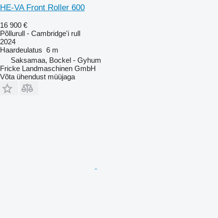
HE-VA Front Roller 600
16 900 €
Põllurull - Cambridge'i rull
2024
Haardeulatus
6 m
Saksamaa, Bockel - Gyhum
Fricke Landmaschinen GmbH
Võta ühendust müüjaga