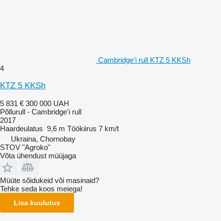
Cambridge'i rull KTZ 5 KKSh
4
KTZ 5 KKSh
5 831 €
300 000 UAH
Põllurull - Cambridge'i rull
2017
Haardeulatus
9,6 m
Töökiirus
7 km/t
Ukraina, Chornobay
STOV "Agroko"
Võta ühendust müüjaga
Müüte sõidukeid või masinaid?
Tehke seda koos meiega!
Lisa kuulutus