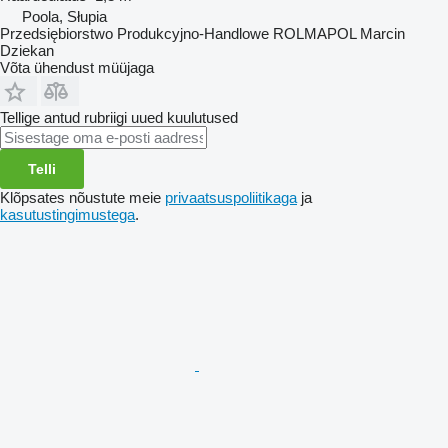
Poola, Słupia
Przedsiębiorstwo Produkcyjno-Handlowe ROLMAPOL Marcin
Dziekan
Võta ühendust müüjaga
Tellige antud rubriigi uued kuulutused
Telli
Klõpsates nõustute meie
privaatsuspoliitikaga
ja
kasutustingimustega
.