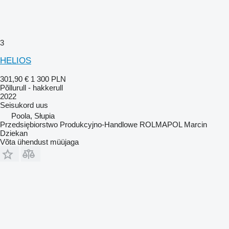
3
HELIOS
301,90 €
1 300 PLN
Põllurull - hakkerull
2022
Seisukord
uus
Poola, Słupia
Przedsiębiorstwo Produkcyjno-Handlowe ROLMAPOL Marcin
Dziekan
Võta ühendust müüjaga