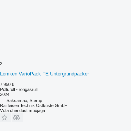
3
Lemken VarioPack FE Untergrundpacker
7 950 €
Põllurull - rõngasrull
2024
Saksamaa, Sterup
Raiffeisen Technik Ostküste GmbH
Võta ühendust müüjaga