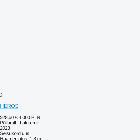
3
HEROS
928,90 €
4 000 PLN
Põllurull - hakkerull
2023
Seisukord
uus
Haardeulatus
1,8 m