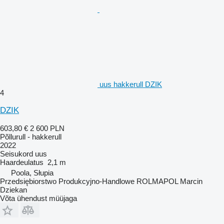
uus hakkerull DZIK
4
DZIK
603,80 €
2 600 PLN
Põllurull - hakkerull
2022
Seisukord
uus
Haardeulatus
2,1 m
Poola, Słupia
Przedsiębiorstwo Produkcyjno-Handlowe ROLMAPOL Marcin
Dziekan
Võta ühendust müüjaga