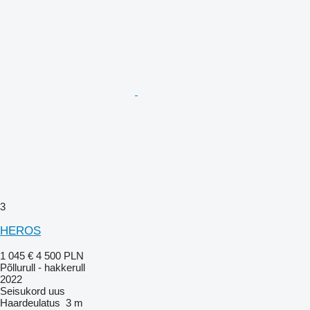
3
HEROS
1 045 €
4 500 PLN
Põllurull - hakkerull
2022
Seisukord
uus
Haardeulatus
3 m