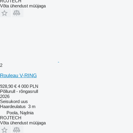
ROJTECH
Võta ühendust müüjaga
2
Rouleau V-RING
928,90 €
4 000 PLN
Põllurull - rõngasrull
2026
Seisukord
uus
Haardeulatus
3 m
Poola, Nądnia
ROJTECH
Võta ühendust müüjaga