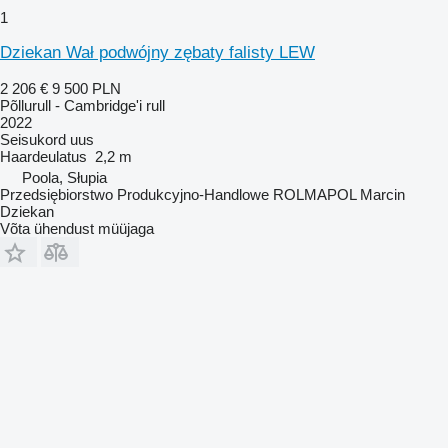
1
Dziekan Wał podwójny zębaty falisty LEW
2 206 €
9 500 PLN
Põllurull - Cambridge'i rull
2022
Seisukord
uus
Haardeulatus
2,2 m
Poola, Słupia
Przedsiębiorstwo Produkcyjno-Handlowe ROLMAPOL Marcin
Dziekan
Võta ühendust müüjaga