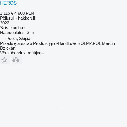
HEROS
1 115 €
4 800 PLN
Põllurull - hakkerull
2022
Seisukord
uus
Haardeulatus
3 m
Poola, Słupia
Przedsiębiorstwo Produkcyjno-Handlowe ROLMAPOL Marcin
Dziekan
Võta ühendust müüjaga