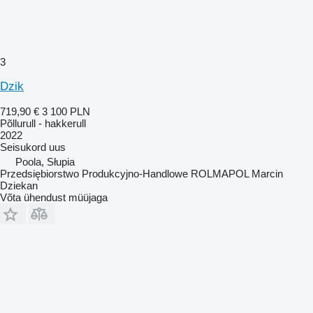
3
Dzik
719,90 €
3 100 PLN
Põllurull - hakkerull
2022
Seisukord
uus
Poola, Słupia
Przedsiębiorstwo Produkcyjno-Handlowe ROLMAPOL Marcin
Dziekan
Võta ühendust müüjaga