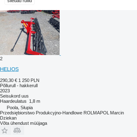
siledad rullid
2
HELIOS
290,30 €
1 250 PLN
Põllurull - hakkerull
2023
Seisukord
uus
Haardeulatus
1,8 m
Poola, Słupia
Przedsiębiorstwo Produkcyjno-Handlowe ROLMAPOL Marcin
Dziekan
Võta ühendust müüjaga