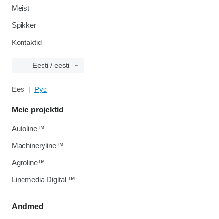
Meist
Spikker
Kontaktid
Eesti / eesti
Ees
Рус
Meie projektid
Autoline™
Machineryline™
Agroline™
Linemedia Digital ™
Andmed