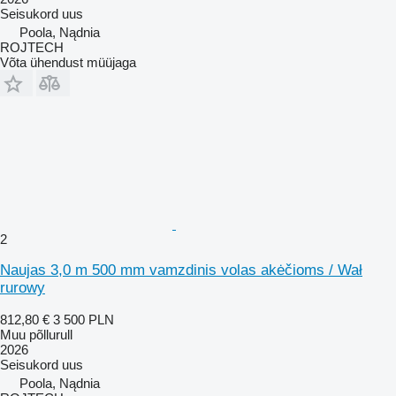
Seisukord
uus
Poola, Nądnia
ROJTECH
Võta ühendust müüjaga
2
Naujas 3,0 m 500 mm vamzdinis volas akėčioms / Wał
rurowy
812,80 €
3 500 PLN
Muu põllurull
2026
Seisukord
uus
Poola, Nądnia