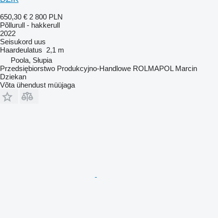
650,30 €
2 800 PLN
Põllurull - hakkerull
2022
Seisukord
uus
Haardeulatus
2,1 m
Poola, Słupia
Przedsiębiorstwo Produkcyjno-Handlowe ROLMAPOL Marcin
Dziekan
Võta ühendust müüjaga