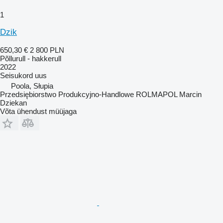
1
Dzik
650,30 €
2 800 PLN
Põllurull - hakkerull
2022
Seisukord
uus
Poola, Słupia
Przedsiębiorstwo Produkcyjno-Handlowe ROLMAPOL Marcin
Dziekan
Võta ühendust müüjaga