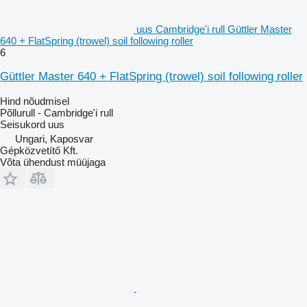
uus Cambridge'i rull Güttler Master
640 + FlatSpring (trowel) soil following roller
6
Güttler Master 640 + FlatSpring (trowel) soil following roller
Hind nõudmisel
Põllurull - Cambridge'i rull
Seisukord
uus
Ungari, Kaposvar
Gépközvetítő Kft.
Võta ühendust müüjaga