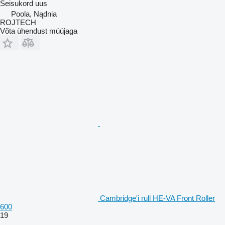
Seisukord
uus
Poola, Nądnia
ROJTECH
Võta ühendust müüjaga
Cambridge'i rull HE-VA Front Roller
600
19