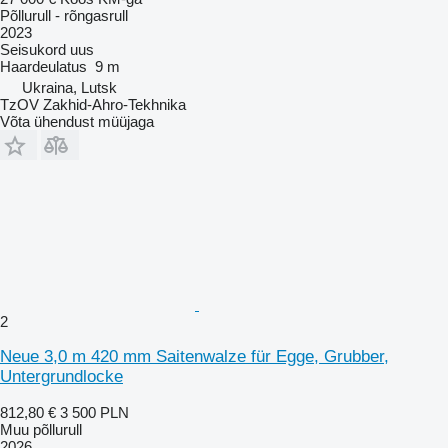
Põllurull - rõngasrull
2023
Seisukord
uus
Haardeulatus
9 m
Ukraina, Lutsk
TzOV Zakhid-Ahro-Tekhnika
Võta ühendust müüjaga
2
Neue 3,0 m 420 mm Saitenwalze für Egge, Grubber,
Untergrundlocke
812,80 €
3 500 PLN
Muu põllurull
2026