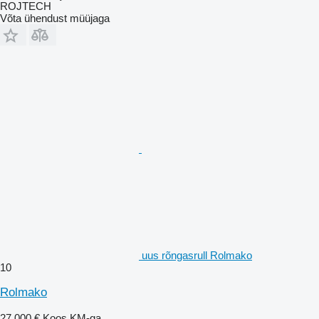
ROJTECH
Võta ühendust müüjaga
uus rõngasrull Rolmako
10
Rolmako
27 000 €
Koos KM-ga