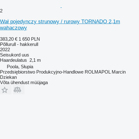
2
Wał pojedynczy strunowy / rurowy TORNADO 2,1m
wahaczowy
383,20 €
1 650 PLN
Põllurull - hakkerull
2022
Seisukord
uus
Haardeulatus
2,1 m
Poola, Słupia
Przedsiębiorstwo Produkcyjno-Handlowe ROLMAPOL Marcin
Dziekan
Võta ühendust müüjaga