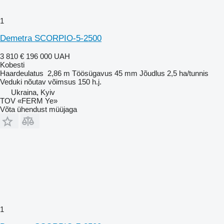
1
Demetra SCORPIO-5-2500
3 810 €
196 000 UAH
Kobesti
Haardeulatus
2,86 m
Töösügavus
45 mm
Jõudlus
2,5 ha/tunnis
Veduki nõutav võimsus
150 h.j.
Ukraina, Kyiv
TOV «FERM Ye»
Võta ühendust müüjaga
1