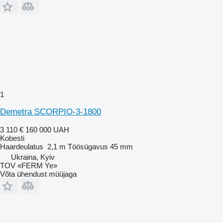
1
Demetra SCORPIO-3-1800
3 110 €
160 000 UAH
Kobesti
Haardeulatus
2,1 m
Töösügavus
45 mm
Ukraina, Kyiv
TOV «FERM Ye»
Võta ühendust müüjaga