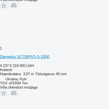
1
Demetra SCORPIO-5-3300
4 237 €
218 000 UAH
Kobesti
Haardeulatus
3,57 m
Töösügavus
45 mm
Ukraina, Kyiv
TOV «FERM Ye»
Võta ühendust müüjaga