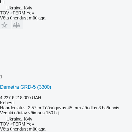
h.j.
Ukraina, Kyiv
TOV «FERM Ye»
Võta ühendust müüjaga
1
Demetra GRD-5 (3300)
4 237 €
218 000 UAH
Kobesti
Haardeulatus
3,57 m
Töösügavus
45 mm
Jõudlus
3 ha/tunnis
Veduki nõutav võimsus
150 h.j.
Ukraina, Kyiv
TOV «FERM Ye»
Võta ühendust müüjaga