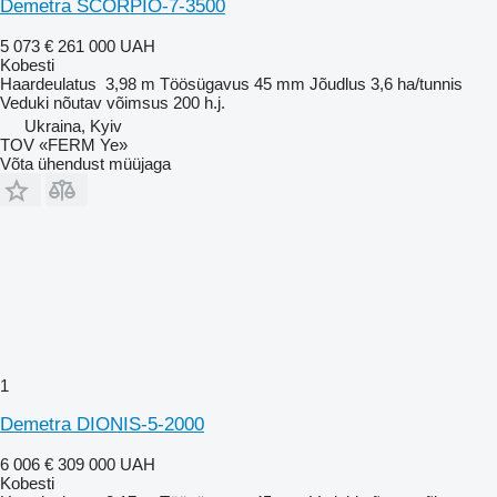
Demetra SCORPIO-7-3500
5 073 €
261 000 UAH
Kobesti
Haardeulatus
3,98 m
Töösügavus
45 mm
Jõudlus
3,6 ha/tunnis
Veduki nõutav võimsus
200 h.j.
Ukraina, Kyiv
TOV «FERM Ye»
Võta ühendust müüjaga
1
Demetra DIONIS-5-2000
6 006 €
309 000 UAH
Kobesti