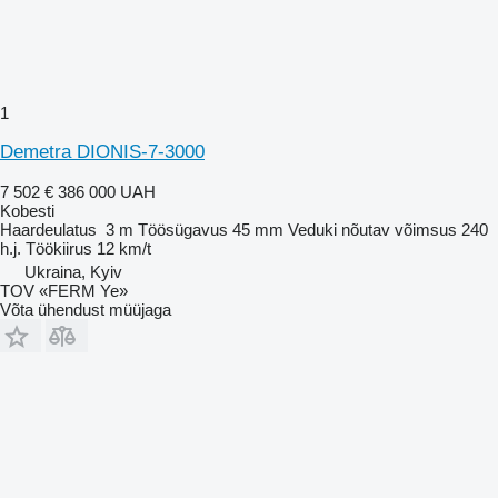
1
Demetra DIONIS-7-3000
7 502 €
386 000 UAH
Kobesti
Haardeulatus
3 m
Töösügavus
45 mm
Veduki nõutav võimsus
240
h.j.
Töökiirus
12 km/t
Ukraina, Kyiv
TOV «FERM Ye»
Võta ühendust müüjaga