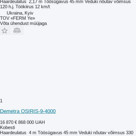
Haardeulatus
2,17 m
Töösügavus
45 mm
Veduki nõutav võimsus
120 h.j.
Töökiirus
12 km/t
Ukraina, Kyiv
TOV «FERM Ye»
Võta ühendust müüjaga
1
Demetra OSIRIS-9-4000
16 870 €
868 000 UAH
Kobesti
Haardeulatus
4 m
Töösügavus
45 mm
Veduki nõutav võimsus
330