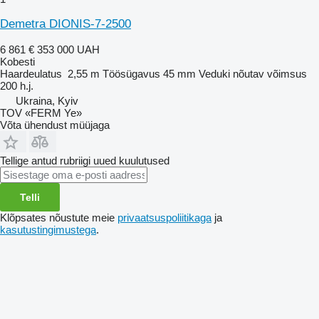
Demetra DIONIS-7-2500
6 861 €
353 000 UAH
Kobesti
Haardeulatus
2,55 m
Töösügavus
45 mm
Veduki nõutav võimsus
200 h.j.
Ukraina, Kyiv
TOV «FERM Ye»
Võta ühendust müüjaga
Tellige antud rubriigi uued kuulutused
Telli
Klõpsates nõustute meie
privaatsuspoliitikaga
ja
kasutustingimustega
.