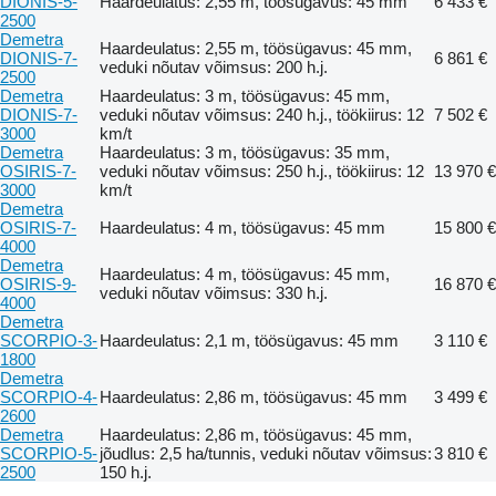
DIONIS-5-
Haardeulatus: 2,55 m, töösügavus: 45 mm
6 433 €
2500
Demetra
Haardeulatus: 2,55 m, töösügavus: 45 mm,
DIONIS-7-
6 861 €
veduki nõutav võimsus: 200 h.j.
2500
Demetra
Haardeulatus: 3 m, töösügavus: 45 mm,
DIONIS-7-
veduki nõutav võimsus: 240 h.j., töökiirus: 12
7 502 €
3000
km/t
Demetra
Haardeulatus: 3 m, töösügavus: 35 mm,
OSIRIS-7-
veduki nõutav võimsus: 250 h.j., töökiirus: 12
13 970 €
3000
km/t
Demetra
OSIRIS-7-
Haardeulatus: 4 m, töösügavus: 45 mm
15 800 €
4000
Demetra
Haardeulatus: 4 m, töösügavus: 45 mm,
OSIRIS-9-
16 870 €
veduki nõutav võimsus: 330 h.j.
4000
Demetra
SCORPIO-3-
Haardeulatus: 2,1 m, töösügavus: 45 mm
3 110 €
1800
Demetra
SCORPIO-4-
Haardeulatus: 2,86 m, töösügavus: 45 mm
3 499 €
2600
Demetra
Haardeulatus: 2,86 m, töösügavus: 45 mm,
SCORPIO-5-
jõudlus: 2,5 ha/tunnis, veduki nõutav võimsus:
3 810 €
2500
150 h.j.