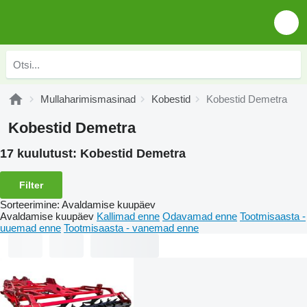
Mullaharimismasinad
Kobestid
Kobestid Demetra
Kobestid Demetra
17 kuulutust:
Kobestid Demetra
Filter
Sorteerimine
:
Avaldamise kuupäev
Avaldamise kuupäev
Kallimad enne
Odavamad enne
Tootmisaasta -
uuemad enne
Tootmisaasta - vanemad enne