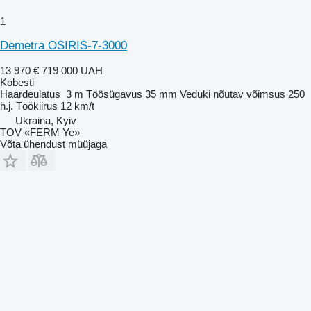
1
Demetra OSIRIS-7-3000
13 970 €
719 000 UAH
Kobesti
Haardeulatus
3 m
Töösügavus
35 mm
Veduki nõutav võimsus
250
h.j.
Töökiirus
12 km/t
Ukraina, Kyiv
TOV «FERM Ye»
Võta ühendust müüjaga