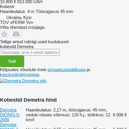
15 800 €
813 000 UAH
Kobesti
Haardeulatus
4 m
Töösügavus
45 mm
Ukraina, Kyiv
TOV «FERM Ye»
Võta ühendust müüjaga
Tellige antud rubriigi uued kuulutused
kobestid
Demetra
Telli
Klõpsates nõustute meie
privaatsuspoliitikaga
ja
kasutustingimustega
.
Demetra info
Kobestid Demetra hind
Demetra
Haardeulatus: 2,17 m, töösügavus: 45 mm,
DIONIS-5-
veduki nõutav võimsus: 120 h.j., töökiirus: 12
6 006 €
2000
km/t
Demetra