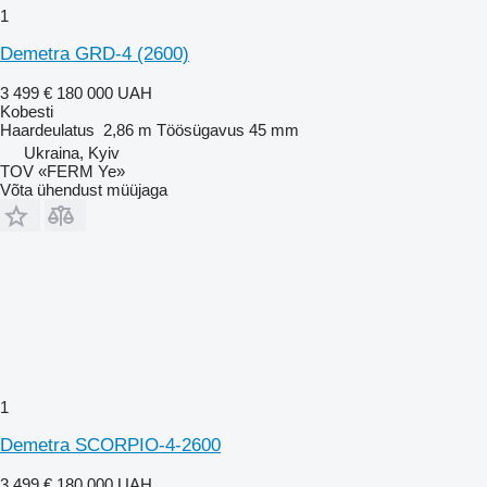
1
Demetra GRD-4 (2600)
3 499 €
180 000 UAH
Kobesti
Haardeulatus
2,86 m
Töösügavus
45 mm
Ukraina, Kyiv
TOV «FERM Ye»
Võta ühendust müüjaga
1
Demetra SCORPIO-4-2600
3 499 €
180 000 UAH