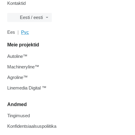
Kontaktid
Eesti / eesti
Ees
Рус
Meie projektid
Autoline™
Machineryline™
Agroline™
Linemedia Digital ™
Andmed
Tingimused
Konfidentsiaalsuspoliitika