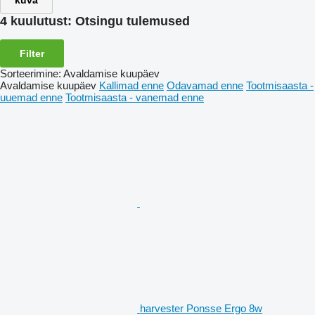
kuva
4 kuulutust:
Otsingu tulemused
Filter
Sorteerimine
:
Avaldamise kuupäev
Avaldamise kuupäev
Kallimad enne
Odavamad enne
Tootmisaasta -
uuemad enne
Tootmisaasta - vanemad enne
harvester Ponsse Ergo 8w