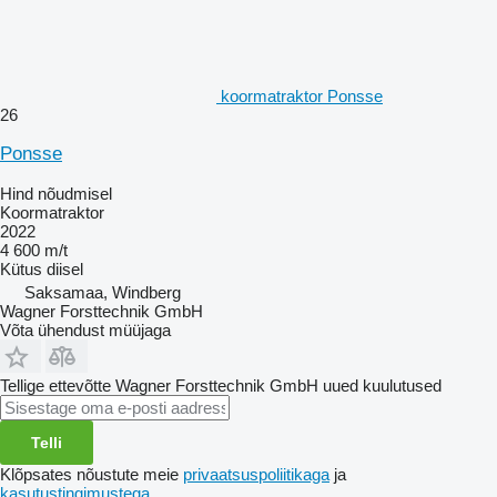
koormatraktor Ponsse
26
Ponsse
Hind nõudmisel
Koormatraktor
2022
4 600 m/t
Kütus
diisel
Saksamaa, Windberg
Wagner Forsttechnik GmbH
Võta ühendust müüjaga
Tellige ettevõtte Wagner Forsttechnik GmbH uued kuulutused
Telli
Klõpsates nõustute meie
privaatsuspoliitikaga
ja
kasutustingimustega
.