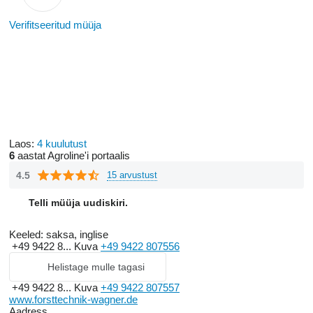
Verifitseeritud müüja
Laos:
4 kuulutust
6
aastat Agroline'i portaalis
4.5
15 arvustust
Telli müüja uudiskiri.
Keeled:
saksa, inglise
+49 9422 8...
Kuva
+49 9422 807556
Helistage mulle tagasi
+49 9422 8...
Kuva
+49 9422 807557
www.forsttechnik-wagner.de
Aadress