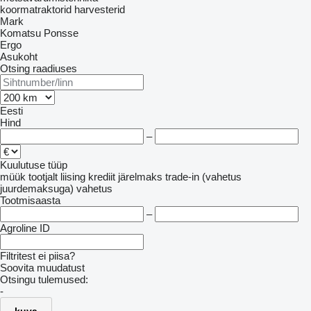
koormatraktorid
harvesterid
Mark
Komatsu
Ponsse
Ergo
Asukoht
Otsing raadiuses
Eesti
Hind
–
Kuulutuse tüüp
müük
tootjalt
liising
krediit
järelmaks
trade-in (vahetus
juurdemaksuga)
vahetus
Tootmisaasta
–
Agroline ID
Filtritest ei piisa?
Soovita muudatust
Otsingu tulemused:
-