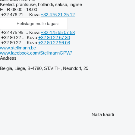
Keeled:
prantsuse, hollandi, saksa, inglise
E - R
08:00 - 18:00
+32 476 21 ...
Kuva
+32 476 21 35 12
Helistage mulle tagasi
+32 475 95 ...
Kuva
+32 475 95 07 58
+32 80 22 ...
Kuva
+32 80 22 67 30
+32 80 22 ...
Kuva
+32 80 22 99 08
www.stellmann.be
www.facebook.com/StellmannGPW/
Aadress
Belgia, Liège, B-4780, ST.VITH, Neundorf, 29
Näita kaarti