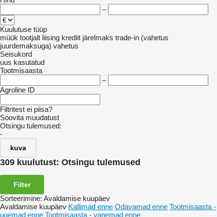
–
Kuulutuse tüüp
müük
tootjalt
liising
krediit
järelmaks
trade-in (vahetus
juurdemaksuga)
vahetus
Seisukord
uus
kasutatud
Tootmisaasta
–
Agroline ID
Filtritest ei piisa?
Soovita muudatust
Otsingu tulemused:
-
kuva
309 kuulutust:
Otsingu tulemused
Filter
Sorteerimine
:
Avaldamise kuupäev
Avaldamise kuupäev
Kallimad enne
Odavamad enne
Tootmisaasta -
uuemad enne
Tootmisaasta - vanemad enne