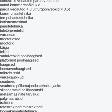
konksliftid veoautod
parda veoautod
autod
kommertssõidukid
parda veoautod < 3.5t
furgoonveokid < 3.5t
kommunaaltehnika
tee-puhastustehnika
koristusmasinad
päästetehnika
tuletõrjeredelid
varuosad
mootoriosad
mootorid
käigu
teljed
sadulveokid
poolhaagised
platformid poolhaagised
haagised
loomaveohaagised
mikrobussid
väikekaubikud
seadmed
seadmed põllumajandustehnika jaoks
silohaaratsid
pallihaaratsid
metsamasinate tarvikud
palgihaaratsid
traktorid
ratastraktorid
minitraktorid
loomakasvatustehnika