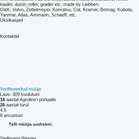
loader, dozer, roller, grader etc. made by Liebherr,
O&K, Volvo, Zettelmeyer, Komatsu, Cat, Kramer, Bomag, Kubota,
Yanmar, Atlas, Ammann, Schaeff, etc.
Üksikasjad
Kontaktid
Verifitseeritud müüja
Laos:
309 kuulutust
16
aastat Agroline'i portaalis
26
aastat turul
4.5
8 arvustust
Telli müüja uudiskiri.
Stellmann Werner