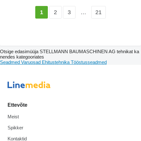
2
3
…
21
1
Otsige edasimüüja STELLMANN BAUMASCHINEN AG tehnikat ka
nendes kategooriates
Seadmed
Varuosad
Ehitustehnika
Tööstusseadmed
Ettevõte
Meist
Spikker
Kontaktid