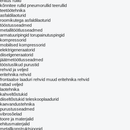
ehitus rullid
kõnnitee rullid
pneumorullid
teerullid
teetöötehnika
asfaldilaoturid
roomikutega asfaldilaoturid
tööstusseadmed
metallitöötlusseadmed
armatuuripingid
torupainutuspingid
kompressorid
mobiilsed kompressorid
elektrigeneraatorid
diiselgeneraatorid
jäätmetöötlusseadmed
tööstuslikud purustid
rehvid ja veljed
eritehnika rehvid
frontaalse laaduri rehvid
muud eritehnika rehvid
rattad
veljed
laotehnika
kahveltõstukid
diiseltõstukid
teleskooplaadurid
kaevandustehnika
purustusseadmed
vibrosõelad
toore ja materjalid
ehitusmaterjalid
metallkonstruktsioonid