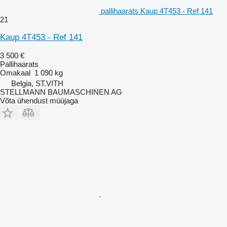
pallihaarats Kaup 4T453 - Ref 141
21
Kaup 4T453 - Ref 141
3 500 €
Pallihaarats
Omakaal
1 090 kg
Belgia, ST.VITH
STELLMANN BAUMASCHINEN AG
Võta ühendust müüjaga