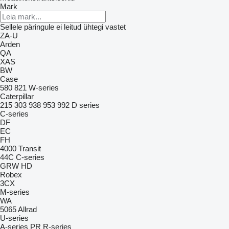
Mark
Sellele päringule ei leitud ühtegi vastet
ZA-U
Arden
QA
XAS
BW
Case
580
821
W-series
Caterpillar
215
303
938
953
992
D series
C-series
DF
EC
FH
4000
Transit
44C
C-series
GRW
HD
Robex
3CX
M-series
WA
5065
Allrad
U-series
A-series
PR
R-series