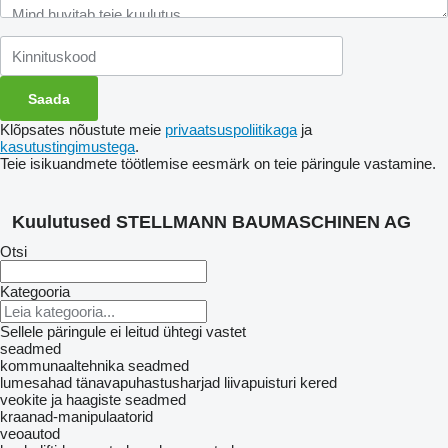
Klõpsates nõustute meie
privaatsuspoliitikaga
ja
kasutustingimustega
.
Teie isikuandmete töötlemise eesmärk on teie päringule vastamine.
Kuulutused STELLMANN BAUMASCHINEN AG
Otsi
Kategooria
Sellele päringule ei leitud ühtegi vastet
seadmed
kommunaaltehnika seadmed
lumesahad
tänavapuhastusharjad
liivapuisturi kered
veokite ja haagiste seadmed
kraanad-manipulaatorid
veoautod