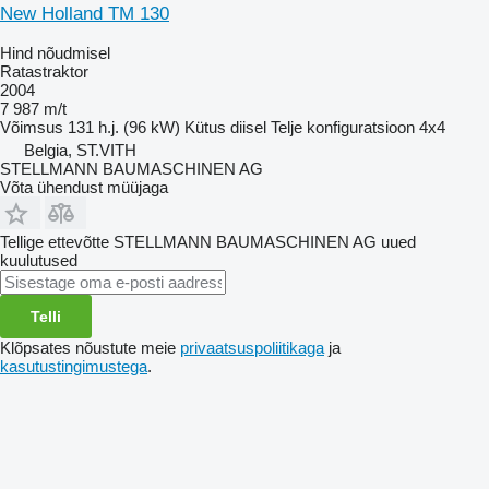
New Holland TM 130
Hind nõudmisel
Ratastraktor
2004
7 987 m/t
Võimsus
131 h.j. (96 kW)
Kütus
diisel
Telje konfiguratsioon
4x4
Belgia, ST.VITH
STELLMANN BAUMASCHINEN AG
Võta ühendust müüjaga
Tellige ettevõtte STELLMANN BAUMASCHINEN AG uued
kuulutused
Telli
Klõpsates nõustute meie
privaatsuspoliitikaga
ja
kasutustingimustega
.