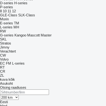
D-series
H-series
P-series
8
10
11
12
GLE-Class
SLK-Class
Morin
E-series
TM
L-series
MH
RW
G-series
Kangoo
Mascott
Master
SKL
Stratos
Jimny
Verachtert
CW
Volvo
EC
FM
L-series
RT
CR
ZL
kuva kõik
Asukoht
Otsing raadiuses
Eesti
Hind