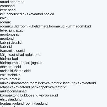
muud seadmed
varuosad
kere osad
kiirühendused
ekskavaatori nooled
käigu
roomik
roomikulülid
roomikuketid
metallroomikud
kummiroomikud
teljed
juhtrattad
mootoriosad
mootorid
kabiini detailid
kabiinid
transmissioonid
käigukast
sillad
reduktorid
hüdraulikad
hüdropumbad
hüdrojagajad
tööelemendid
meiselid
tõsteplokid
ehitustehnika
eskavaatorid
miniekskavaatorid
roomikekskavaatorid
laadur-ekskavaatorid
ratasekskavaatorid
pärikoppekskavaatorid
mullatöömasinad
kompaktorid
buldooserid
vibroplaadid
ehituslaadurid
frontaallaadurid
roomiklaadurid