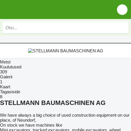
Meist
Kuulutused
309
Galerii
1
Kaart
Tagasiside
8
STELLMANN BAUMASCHINEN AG
We have always a big choice of used construction equipment on our
place, of Neundorf,
On stock we have machines like
Mini excavators, tracked excavators, mobile excavators, wheel