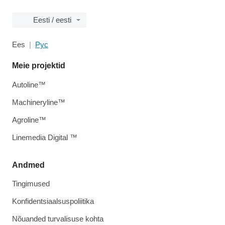
Eesti / eesti
Ees
Рус
Meie projektid
Autoline™
Machineryline™
Agroline™
Linemedia Digital ™
Andmed
Tingimused
Konfidentsiaalsuspoliitika
Nõuanded turvalisuse kohta