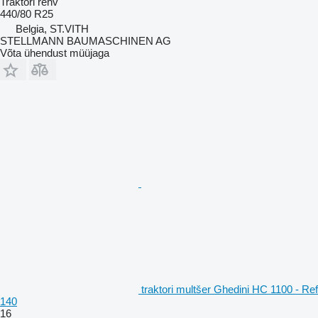
Traktori rehv
440/80 R25
Belgia, ST.VITH
STELLMANN BAUMASCHINEN AG
Võta ühendust müüjaga
traktori multšer Ghedini HC 1100 - Ref
140
16