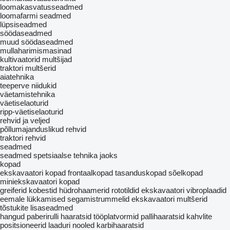
loomakasvatusseadmed
loomafarmi seadmed
lüpsiseadmed
söödaseadmed
muud söödaseadmed
mullaharimismasinad
kultivaatorid
multšijad
traktori multšerid
aiatehnika
teeperve niidukid
väetamistehnika
väetiselaoturid
ripp-väetiselaoturid
rehvid ja veljed
põllumajanduslikud rehvid
traktori rehvid
seadmed
seadmed spetsiaalse tehnika jaoks
kopad
ekskavaatori kopad
frontaalkopad
tasanduskopad
sõelkopad
miniekskavaatori kopad
greiferid
kobestid
hüdrohaamerid
rototildid
ekskavaatori vibroplaadid
eemale lükkamised
segamistrummelid
ekskavaatori multšerid
tõstukite lisaseadmed
hangud
paberirulli haaratsid
tööplatvormid
pallihaaratsid
kahvlite
positsioneerid
laaduri nooled
karbihaaratsid