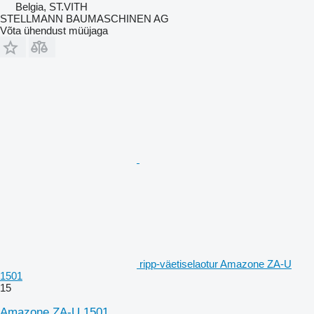
Belgia, ST.VITH
STELLMANN BAUMASCHINEN AG
Võta ühendust müüjaga
ripp-väetiselaotur Amazone ZA-U
1501
15
Amazone ZA-U 1501