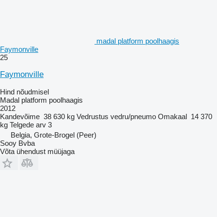
madal platform poolhaagis
Faymonville
25
Faymonville
Hind nõudmisel
Madal platform poolhaagis
2012
Kandevõime
38 630 kg
Vedrustus
vedru/pneumo
Omakaal
14 370
kg
Telgede arv
3
Belgia, Grote-Brogel (Peer)
Sooy Bvba
Võta ühendust müüjaga