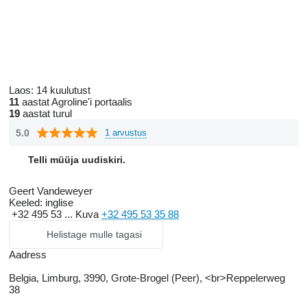
Laos:
14 kuulutust
11
aastat Agroline'i portaalis
19
aastat turul
5.0
1 arvustus
Telli müüja uudiskiri.
Geert Vandeweyer
Keeled:
inglise
+32 495 53 ...
Kuva
+32 495 53 35 88
Helistage mulle tagasi
Aadress
Belgia, Limburg, 3990, Grote-Brogel (Peer), <br>Reppelerweg
38