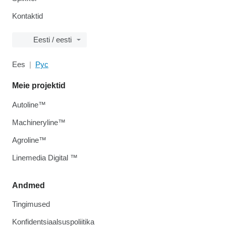
Kontaktid
Eesti / eesti
Ees
Рус
Meie projektid
Autoline™
Machineryline™
Agroline™
Linemedia Digital ™
Andmed
Tingimused
Konfidentsiaalsuspoliitika