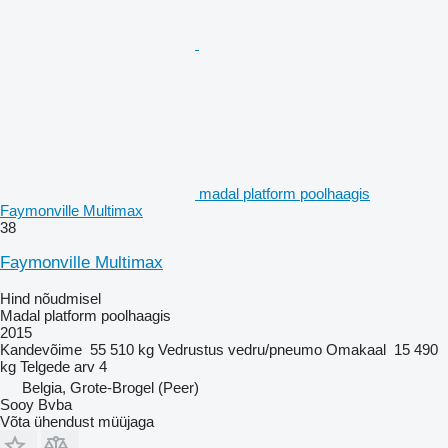
madal platform poolhaagis
Faymonville Multimax
38
Faymonville Multimax
Hind nõudmisel
Madal platform poolhaagis
2015
Kandevõime
55 510 kg
Vedrustus
vedru/pneumo
Omakaal
15 490
kg
Telgede arv
4
Belgia, Grote-Brogel (Peer)
Sooy Bvba
Võta ühendust müüjaga