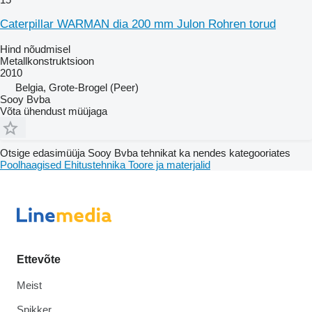
Caterpillar WARMAN dia 200 mm Julon Rohren torud
Hind nõudmisel
Metallkonstruktsioon
2010
Belgia, Grote-Brogel (Peer)
Sooy Bvba
Võta ühendust müüjaga
Otsige edasimüüja Sooy Bvba tehnikat ka nendes kategooriates
Poolhaagised
Ehitustehnika
Toore ja materjalid
Ettevõte
Meist
Spikker