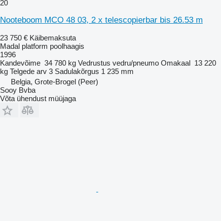
20
Nooteboom MCO 48 03, 2 x telescopierbar bis 26.53 m
23 750 €
Käibemaksuta
Madal platform poolhaagis
1996
Kandevõime
34 780 kg
Vedrustus
vedru/pneumo
Omakaal
13 220
kg
Telgede arv
3
Sadulakõrgus
1 235 mm
Belgia, Grote-Brogel (Peer)
Sooy Bvba
Võta ühendust müüjaga