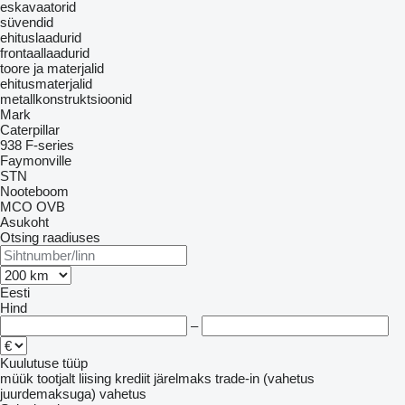
eskavaatorid
süvendid
ehituslaadurid
frontaallaadurid
toore ja materjalid
ehitusmaterjalid
metallkonstruktsioonid
Mark
Caterpillar
938
F-series
Faymonville
STN
Nooteboom
MCO
OVB
Asukoht
Otsing raadiuses
Eesti
Hind
–
Kuulutuse tüüp
müük
tootjalt
liising
krediit
järelmaks
trade-in (vahetus
juurdemaksuga)
vahetus