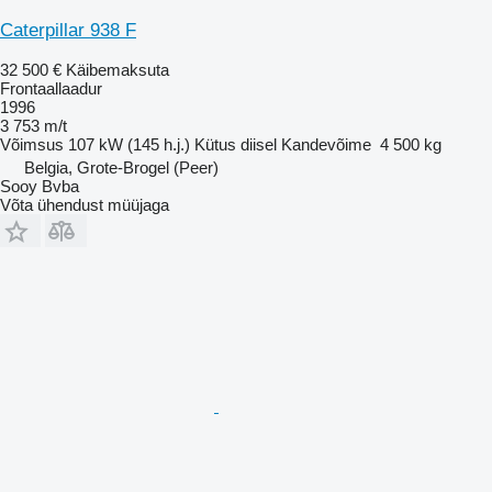
Caterpillar 938 F
32 500 €
Käibemaksuta
Frontaallaadur
1996
3 753 m/t
Võimsus
107 kW (145 h.j.)
Kütus
diisel
Kandevõime
4 500 kg
Belgia, Grote-Brogel (Peer)
Sooy Bvba
Võta ühendust müüjaga