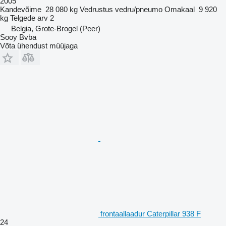
2005
Kandevõime
28 080 kg
Vedrustus
vedru/pneumo
Omakaal
9 920
kg
Telgede arv
2
Belgia, Grote-Brogel (Peer)
Sooy Bvba
Võta ühendust müüjaga
frontaallaadur Caterpillar 938 F
24