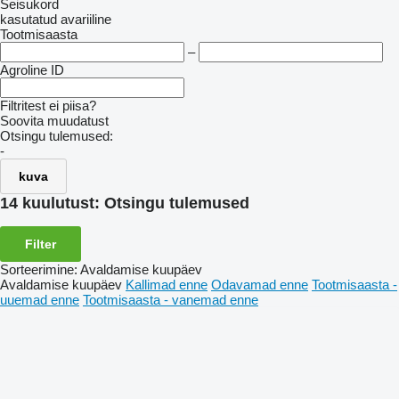
Seisukord
kasutatud
avariiline
Tootmisaasta
–
Agroline ID
Filtritest ei piisa?
Soovita muudatust
Otsingu tulemused:
-
kuva
14 kuulutust:
Otsingu tulemused
Filter
Sorteerimine
:
Avaldamise kuupäev
Avaldamise kuupäev
Kallimad enne
Odavamad enne
Tootmisaasta -
uuemad enne
Tootmisaasta - vanemad enne