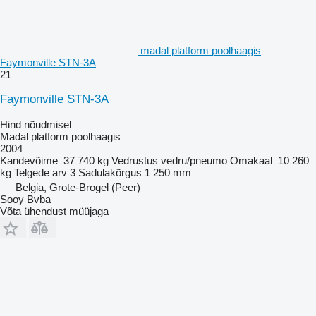
madal platform poolhaagis
Faymonville STN-3A
21
Faymonville STN-3A
Hind nõudmisel
Madal platform poolhaagis
2004
Kandevõime
37 740 kg
Vedrustus
vedru/pneumo
Omakaal
10 260
kg
Telgede arv
3
Sadulakõrgus
1 250 mm
Belgia, Grote-Brogel (Peer)
Sooy Bvba
Võta ühendust müüjaga