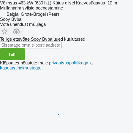
Võimsus
463 kW (630 h.j.)
Kütus
diisel
Kaevesügavus
10 m
Mullaharimisviisid
peenestamine
Belgia, Grote-Brogel (Peer)
Sooy Bvba
Võta ühendust müüjaga
Tellige ettevõtte Sooy Bvba uued kuulutused
Telli
Klõpsates nõustute meie
privaatsuspoliitikaga
ja
kasutustingimustega
.