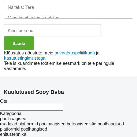
Klõpsates nõustute meie
privaatsuspoliitikaga
ja
kasutustingimustega
.
Teie isikuandmete töötlemise eesmärk on teie päringule
vastamine.
Kuulutused Sooy Bvba
Otsi
Kategooria
poolhaagised
madalad platformid poolhaagised
betoonisegistid poolhaagised
platformid poolhaagised
ehitustehnika