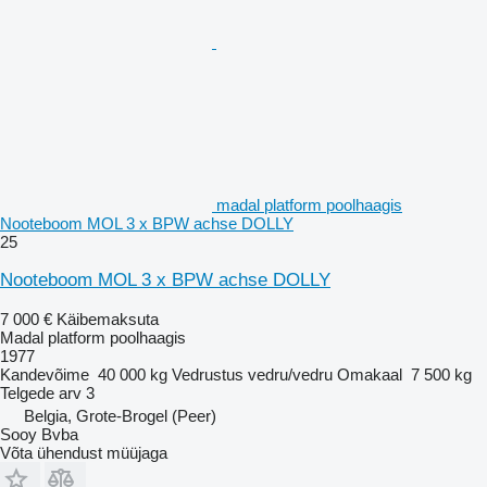
madal platform poolhaagis
Nooteboom MOL 3 x BPW achse DOLLY
25
Nooteboom MOL 3 x BPW achse DOLLY
7 000 €
Käibemaksuta
Madal platform poolhaagis
1977
Kandevõime
40 000 kg
Vedrustus
vedru/vedru
Omakaal
7 500 kg
Telgede arv
3
Belgia, Grote-Brogel (Peer)
Sooy Bvba
Võta ühendust müüjaga