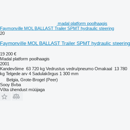
madal platform poolhaagis
Faymonville MOL BALLAST Trailer SPMT hydraulic steering
20
Faymonville MOL BALLAST Trailer SPMT hydraulic steering
19 200 €
Madal platform poolhaagis
2001
Kandevõime
63 720 kg
Vedrustus
vedru/pneumo
Omakaal
13 780
kg
Telgede arv
4
Sadulakõrgus
1 300 mm
Belgia, Grote-Brogel (Peer)
Sooy Bvba
Võta ühendust müüjaga