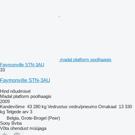
madal platform poolhaagis
Faymonville STN-3AU
33
Faymonville STN-3AU
Hind nõudmisel
Madal platform poolhaagis
2009
Kandevõime
43 280 kg
Vedrustus
vedru/pneumo
Omakaal
13 330
kg
Telgede arv
3
Belgia, Grote-Brogel (Peer)
Sooy Bvba
Võta ühendust müüjaga