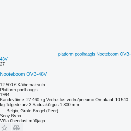
platform poolhaagis Nooteboom OVB-
48V
27
Nooteboom OVB-48V
12 500 €
Käibemaksuta
Platform poolhaagis
1994
Kandevõime
27 460 kg
Vedrustus
vedru/pneumo
Omakaal
10 540
kg
Telgede arv
3
Sadulakõrgus
1 300 mm
Belgia, Grote-Brogel (Peer)
Sooy Bvba
Võta ühendust müüjaga