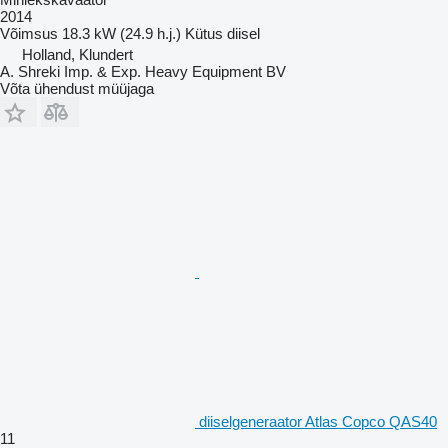
2014
Võimsus
18.3 kW (24.9 h.j.)
Kütus
diisel
Holland, Klundert
A. Shreki Imp. & Exp. Heavy Equipment BV
Võta ühendust müüjaga
diiselgeneraator Atlas Copco QAS40
11