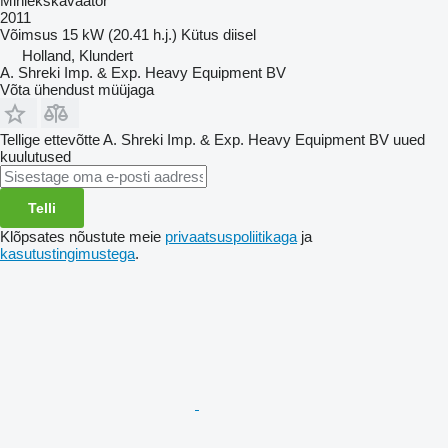
Miniekskavaator
2011
Võimsus
15 kW (20.41 h.j.)
Kütus
diisel
Holland, Klundert
A. Shreki Imp. & Exp. Heavy Equipment BV
Võta ühendust müüjaga
Tellige ettevõtte A. Shreki Imp. & Exp. Heavy Equipment BV uued
kuulutused
Telli
Klõpsates nõustute meie
privaatsuspoliitikaga
ja
kasutustingimustega
.