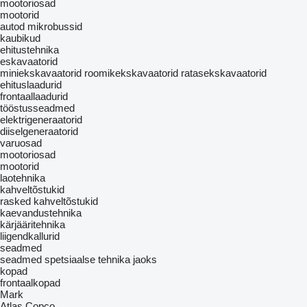
mootoriosad
mootorid
autod
mikrobussid
kaubikud
ehitustehnika
eskavaatorid
miniekskavaatorid
roomikekskavaatorid
ratasekskavaatorid
ehituslaadurid
frontaallaadurid
tööstusseadmed
elektrigeneraatorid
diiselgeneraatorid
varuosad
mootoriosad
mootorid
laotehnika
kahveltõstukid
rasked kahveltõstukid
kaevandustehnika
kärjääritehnika
liigendkallurid
seadmed
seadmed spetsiaalse tehnika jaoks
kopad
frontaalkopad
Mark
Atlas Copco