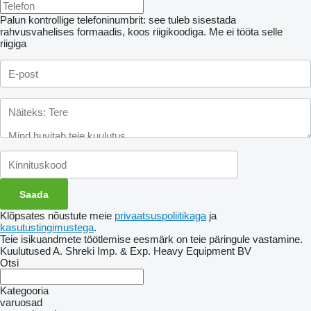
Palun kontrollige telefoninumbrit: see tuleb sisestada
rahvusvahelises formaadis, koos riigikoodiga.
Me ei tööta selle
riigiga
Klõpsates nõustute meie
privaatsuspoliitikaga
ja
kasutustingimustega
.
Teie isikuandmete töötlemise eesmärk on teie päringule vastamine.
Kuulutused A. Shreki Imp. & Exp. Heavy Equipment BV
Otsi
Kategooria
varuosad