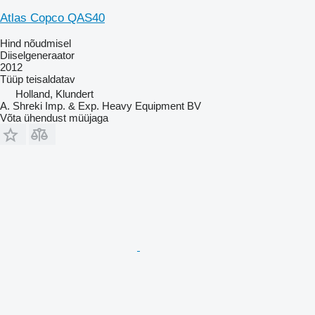
Atlas Copco QAS40
Hind nõudmisel
Diiselgeneraator
2012
Tüüp
teisaldatav
Holland, Klundert
A. Shreki Imp. & Exp. Heavy Equipment BV
Võta ühendust müüjaga