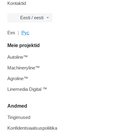
Kontaktid
Eesti / eesti
Ees
Рус
Meie projektid
Autoline™
Machineryline™
Agroline™
Linemedia Digital ™
Andmed
Tingimused
Konfidentsiaalsuspoliitika