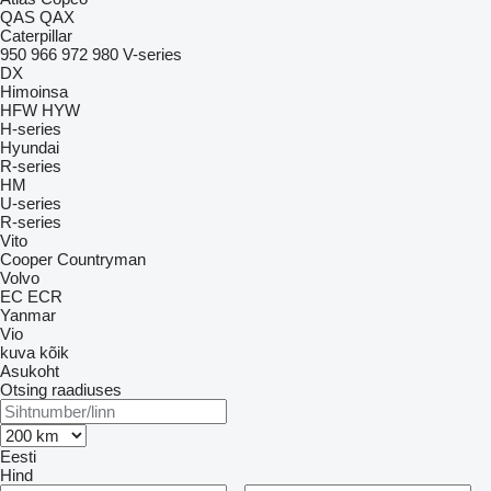
QAS
QAX
Caterpillar
950
966
972
980
V-series
DX
Himoinsa
HFW
HYW
H-series
Hyundai
R-series
HM
U-series
R-series
Vito
Cooper
Countryman
Volvo
EC
ECR
Yanmar
Vio
kuva kõik
Asukoht
Otsing raadiuses
Eesti
Hind