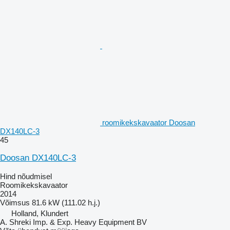
roomikekskavaator Doosan
DX140LC-3
45
Doosan DX140LC-3
Hind nõudmisel
Roomikekskavaator
2014
Võimsus
81.6 kW (111.02 h.j.)
Holland, Klundert
A. Shreki Imp. & Exp. Heavy Equipment BV