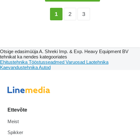
2
3
1
Otsige edasimüüja A. Shreki Imp. & Exp. Heavy Equipment BV
tehnikat ka nendes kategooriates
Ehitustehnika
Tööstusseadmed
Varuosad
Laotehnika
Kaevandustehnika
Autod
Ettevõte
Meist
Spikker