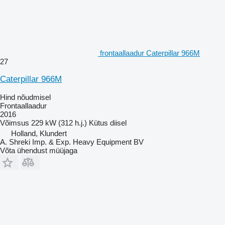
frontaallaadur Caterpillar 966M
27
Caterpillar 966M
Hind nõudmisel
Frontaallaadur
2016
Võimsus
229 kW (312 h.j.)
Kütus
diisel
Holland, Klundert
A. Shreki Imp. & Exp. Heavy Equipment BV
Võta ühendust müüjaga