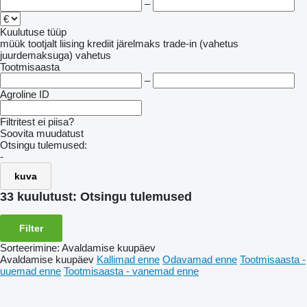
–
Kuulutuse tüüp
müük
tootjalt
liising
krediit
järelmaks
trade-in (vahetus
juurdemaksuga)
vahetus
Tootmisaasta
–
Agroline ID
Filtritest ei piisa?
Soovita muudatust
Otsingu tulemused:
-
kuva
33 kuulutust:
Otsingu tulemused
Filter
Sorteerimine
:
Avaldamise kuupäev
Avaldamise kuupäev
Kallimad enne
Odavamad enne
Tootmisaasta -
uuemad enne
Tootmisaasta - vanemad enne