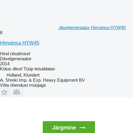
diiselgeneraator Himoinsa HYW45
8
Himoinsa HYW45
Hind nõudmisel
Diiselgeneraator
2014
Kütus
diisel
Tüüp
teisaldatav
Holland, Klundert
A. Shreki Imp. & Exp. Heavy Equipment BV
Võta ühendust müüjaga
Järgmine