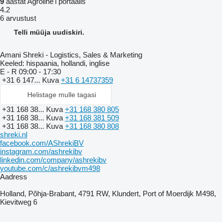
9
aastat Agroline'i portaalis
4.2
6 arvustust
Telli müüja uudiskiri.
Amani Shreki - Logistics, Sales & Marketing
Keeled:
hispaania, hollandi, inglise
E - R
09:00 - 17:30
+31 6 147...
Kuva
+31 6 14737359
Helistage mulle tagasi
+31 168 38...
Kuva
+31 168 380 805
+31 168 38...
Kuva
+31 168 381 509
+31 168 38...
Kuva
+31 168 380 808
shreki.nl
facebook.com/AShrekiBV
instagram.com/ashrekibv
linkedin.com/company/ashrekibv
youtube.com/c/ashrekibvm498
Aadress
Holland, Põhja-Brabant, 4791 RW, Klundert, Port of Moerdijk M498,
Kievitweg 6