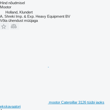
Hind nõudmisel
Mootor
Holland, Klundert
A. Shreki Imp. & Exp. Heavy Equipment BV
Võta ühendust müüjaga
mootor Caterpillar 3126 tüübi jaoks
ekskavaatori