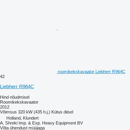
roomikekskavaator Liebherr R964C
42
Liebherr R964C
Hind nõudmisel
Roomikekskavaator
2012
Võimsus
320 kW (435 h.j.)
Kütus
diisel
Holland, Klundert
A. Shreki Imp. & Exp. Heavy Equipment BV
Võta ühendust müüjaga