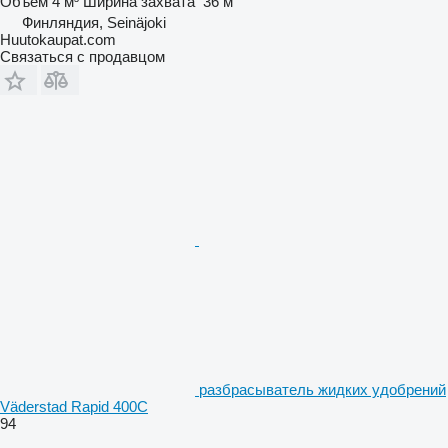
Объем
4 м³
Ширина захвата
36 м
Финляндия, Seinäjoki
Huutokaupat.com
Связаться с продавцом
разбрасыватель жидких удобрений
Väderstad Rapid 400C
94