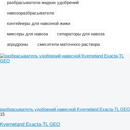
разбрасыватели жидких удобрений
навозоразбрасыватели
контейнеры для навозной жижи
миксеры для навоза
сепараторы для навоза
агродроны
смесители маточного раствора
разбрасыватель удобрений навесной Kverneland Exacta-TL GEO
15
Kverneland Exacta-TL GEO