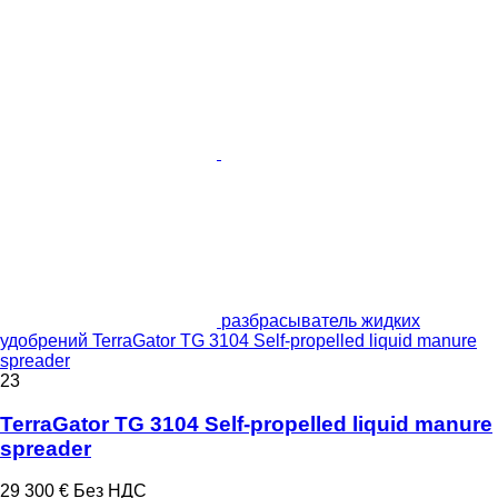
разбрасыватель жидких
удобрений TerraGator TG 3104 Self-propelled liquid manure
spreader
23
TerraGator TG 3104 Self-propelled liquid manure
spreader
29 300 €
Без НДС