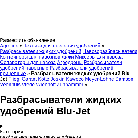
Разместить объявление
Agroline
»
Техника для внесения удобрений
»
Разбрасыватели жидких удобрений
Навозоразбрасыватели
Контейнеры для навозной жижи
Миксеры для навоза
Сепараторы для навоза
Агродроны
Разбрасыватели
удобрений навесные
Разбрасыватели удобрений
прицепные
»
Разбрасыватели жидких удобрений Blu-
Jet
Fliegl
Garant Kotte
Joskin
Kaweco
Meyer-Lohne
Samson
Veenhuis
Vredo
Wienhoff
Zunhammer
»
Разбрасыватели жидких
удобрений Blu-Jet
Категория
разбрасыватели жидких удобрений