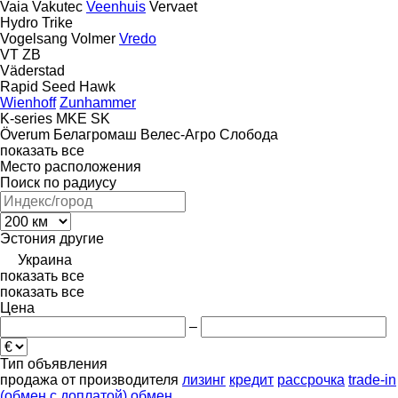
Vaia
Vakutec
Veenhuis
Vervaet
Hydro Trike
Vogelsang
Volmer
Vredo
VT
ZB
Väderstad
Rapid
Seed Hawk
Wienhoff
Zunhammer
K-series
MKE
SK
Överum
Белагромаш
Велес-Агро
Слобода
показать все
Место расположения
Поиск по радиусу
Эстония
другие
Украина
показать все
показать все
Цена
–
Тип объявления
продажа
от производителя
лизинг
кредит
рассрочка
trade-in
(обмен с доплатой)
обмен