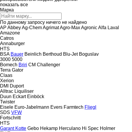
показать все
Марка
По данному запросу ничего не найдено
AP
Abbey
Ag-Chem
Agrimat
Agro-Max
Agronic
Alfa Laval
Amazone
Catros
Annaburger
HTS
BSA
Bauer
Beinlich
Berthoud
Blu-Jet
Boguslav
3000
5000
Bomech
Briri
CM
Challenger
Terra Gator
Claas
Xerion
DMI
Duport
Alltrac
Liquiliser
Duun
Eckart
Einböck
Twister
Eisele
Euro-Jabelmann
Evers
Farmtech
Fliegl
SDS
VFW
Fortschritt
HTS
Garant Kotte
Gebo
Hekamp
Herculano
Hi Spec
Holmer