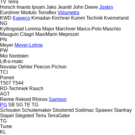
TV
Terra
Horsch
Imants
Ipsam
Jako
Jeantil
John Deere
Joskin
Euroliner
Modulo
Terraflex
Volumetra
KWD
Kaweco
Kimadan
Kirchner
Kumm Technik
Kverneland
NG
Kyllingstad
Lomma
Major
Marchner
Marco-Polo
Maschio
Mauguin Citagri
MaxiMarin
Meprozet
PN
Meyer
Meyer-Lohne
PW
Moi
Nordsten
Lift-o-matic
Novatar
Oehler
Peecon
Pichon
TCI
Pomot
T507
T544
RD-Techniek
Rauch
AGT
Reime
Rekord
Rhinox
Samson
PG
SB
SG
TE
TG
Schouten
Schuitemaker
Slootsmid
Sodimac
Spawex
Stanhay
Stapel
Stegsted
Terra
TerraGator
TG
Tume
KL