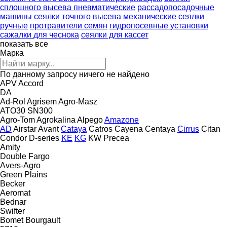
сплошного высева пневматические
рассадопосадочные
машины
сеялки точного высева механические
сеялки
ручные
протравители семян
гидропосевные установки
сажалки для чеснока
сеялки для кассет
показать все
Марка
По данному запросу ничего не найдено
APV
Accord
DA
Ad-Rol
Agrisem
Agro-Masz
ATO30
SN300
Agro-Tom
Agrokalina
Alpego
Amazone
AD
Airstar
Avant
Cataya
Catros
Cayena
Centaya
Cirrus
Citan
Condor
D-series
KE
KG
KW
Precea
Amity
Double
Fargo
Avers-Agro
Green Plains
Becker
Aeromat
Bednar
Swifter
Bomet
Bourgault