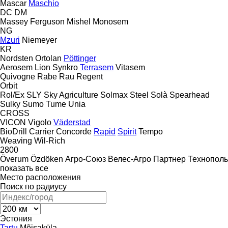
Mascar
Maschio
DC
DM
Massey Ferguson
Mishel
Monosem
NG
Mzuri
Niemeyer
KR
Nordsten
Ortolan
Pöttinger
Aerosem
Lion
Synkro
Terrasem
Vitasem
Quivogne
Rabe
Rau
Regent
Orbit
Rol/Ex
SLY
Sky Agriculture
Solmax Steel
Solà
Spearhead
Sulky
Sumo
Tume
Unia
CROSS
VICON
Vigolo
Väderstad
BioDrill
Carrier
Concorde
Rapid
Spirit
Tempo
Weaving
Wil-Rich
2800
Överum
Özdöken
Агро-Союз
Велес-Агро
Партнер
Технополь
показать все
Место расположения
Поиск по радиусу
Эстония
Tartu
Mõisaküla