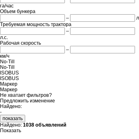
га/час
Объем бункера
–
л
Требуемая мощность трактора
–
л.с.
Рабочая скорость
–
км/ч
No-Till
No-Till
ISOBUS
ISOBUS
Маркер
Маркер
Не хватает фильтров?
Предложить изменение
Найдено:
-
показать
Найдено:
1038 объявлений
Показать