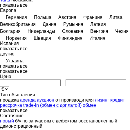
показать все
Европа
Германия
Польша
Австрия
Франция
Литва
Великобритания
Дания
Румыния
Латвия
Болгария
Нидерланды
Словакия
Венгрия
Чехия
Норвегия
Швеция
Финляндия
Италия
Испания
показать все
другие
Украина
показать все
показать все
Цена
–
Тип объявления
продажа
аренда
аукцион
от производителя
лизинг
кредит
рассрочка
trade-in (обмен с доплатой)
обмен
показать все
Состояние
новый
б/у
по запчастям
с дефектом
восстановленный
демонстрационный