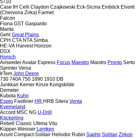
5710
Case IH
Celli
Claydon
Czajkowski
Eck-Sicma
Einböck
Elvorti
(Chervona Zirka)
Farmet
Falcon
Fiona
GST
Gaspardo
Manta
Gehl
Great Plains
CPH
CTA
NTA
Simba
HE-VA
Harvest
Horizon
DSX
Horsch
Airseeder
Avatar
Express
Focus
Maestro
Maistro
Pronto
Serto
Sprinter
Versa
IrTem
John Deere
730
740A
750
1890
1910
DB
Junkkari
Kerner
Kinze
Kongskilde
Demeter
Kubota
Kuhn
Espro
Fastliner
HR
HRB
Sitera
Venta
Kverneland
Accord
MSC
NG
U-Drill
Köckerling
Rebell Classic
Ultima
Vitu
Küpper-Weisser
Lemken
Azurit
Compact-Solitair
Heliodor
Rubin
Saphir
Solitair
Zirkon