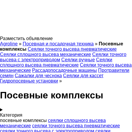
Разместить объявление
Agroline
»
Посевная и посадочная техника
»
Посевные
комплексы
Сеялки точного высева пневматические
Сеялки сплошного высева механические
Сеялки точного
высева с электроприводом
Сеялки ручные
Сеялки
сплошного высева пневматические
Сеялки точного высева
механические
Рассадопосадочные машины
Протравители
семян
Сажалки для чеснока
Сеялки для кассет
Гидропосевные установки
»
Посевные комплексы
Категория
посевные комплексы
сеялки сплошного высева
механические
сеялки точного высева пневматические
сеялки точного высева с электроприводом
сеялки