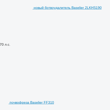
новый ботвоудалитель Baselier 2LKHS190
70 л.с.
почвофреза Baselier FF310