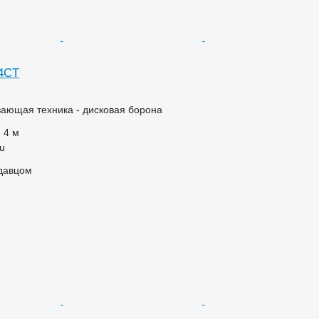
 4CT
ающая техника - дисковая борона
4 м
tu
одавцом