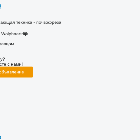
0
ающая техника - почвофреза
Wolphaartdijk
одавцом
ку?
сте с нами!
 объявление
0