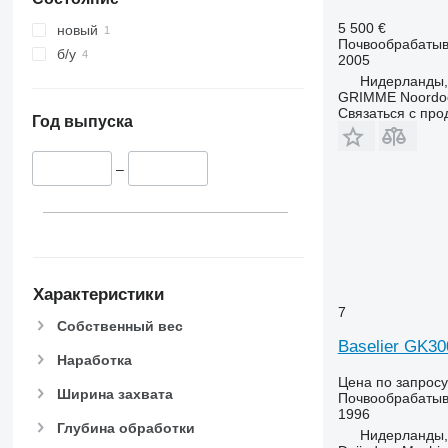
5 500 €
новый
Почвообрабатыв
б/у
2005
Нидерланды,
GRIMME Noordoo
Связаться с пр
Год выпуска
–
Характеристики
7
Собственный вес
Baselier GK30
Наработка
Цена по запросу
Ширина захвата
Почвообрабатыв
1996
Глубина обработки
Нидерланды, 