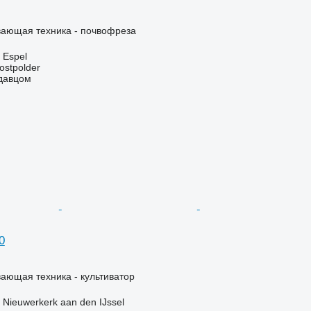
ающая техника - почвофреза
 Espel
stpolder
одавцом
0
ающая техника - культиватор
Nieuwerkerk aan den IJssel