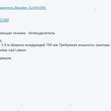
HS190
ающая техника - ботвоудалитель
й
1,9 м
Ширина междурядий
750 мм
Требуемая мощность трактора
mlaty nad Labem
одавцом