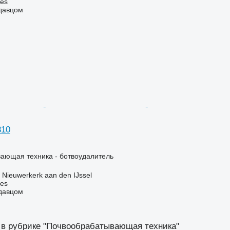
nes
одавцом
310
ающая техника - ботвоудалитель
Nieuwerkerk aan den IJssel
nes
одавцом
 в рубрике "Почвообрабатывающая техника"