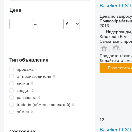
Чехия
RX
Opal
Presto
Baselier FF31
Цена
TLD
Rubin
W-series
Цена по запросу
Smaragd
Почвообрабатыв
–
2013
VariDiamant
Нидерланды, 
VariOpal
Kraakman B.V.
VariTansanit
Связаться с пр
VariTitan
VarioPack
Продаете техни
Тип объявления
Делайте это вме
Zirkon
Разместить
продажа
от производителя
лизинг
кредит
рассрочка
trade-in (обмен с доплатой)
обмен
12
Baselier FF31
Состояние