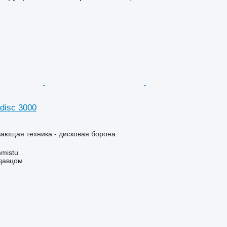
adisc 3000
ающая техника - дисковая борона
mistu
одавцом