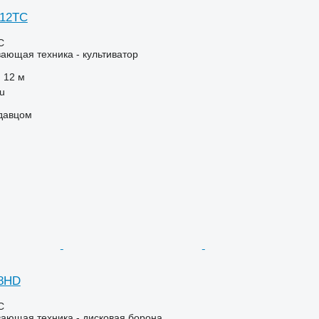
 12TC
С
ающая техника - культиватор
12 м
tu
одавцом
 8HD
С
ающая техника - дисковая борона