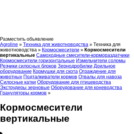
Разместить объявление
Agroline
»
Техника для животноводства
»
Техника для
животноводства
»
Кормосмесители
»
Кормосмесители
вертикальные
Самоходные смесители-кормораздатчики
Кормосмесители горизонтальные
Измельчители соломы
Резчики силосных блоков
Зернодробилки
Доильное
оборудование
Кормушки для скота
Ограждение для
животных
Подталкиватели кормов
Отвалы для навоза
Силосные катки
Оборудование для птицеводства
Экструдеры зерновые
Оборудование для коневодства
Грануляторы кормов
»
Кормосмесители
вертикальные