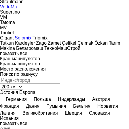
Strautmann
Verti-Mix
Supertino
VM
Tatoma
MV
Trioliet
Gigant
Solomix
Triomix
Tutkun Kardeşler
Zago
Zamet
Çelikel
Çelmak
Özkan Tarım
Makina
Белагромаш
ТехноМашСтрой
показать все
Кран-манипулятор
Кран-манипулятор
Место расположения
Поиск по радиусу
Эстония
Европа
Германия
Польша
Нидерланды
Австрия
Франция
Дания
Румыния
Бельгия
Норвегия
Латвия
Великобритания
Швеция
Словакия
Испания
показать все
Азия