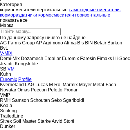
Категория
кормосмесители вертикальные
самоходные смесители-
кормораздатчики
кормосмесители горизонтальные
показать все
Марка
По данному запросу ничего не найдено
AG Farms Group
AP
Agrimono
Alima-Bis
BIN
Belair
Burkon
BvL
V-MIX
Demi-Mix
Dozamech
Erdallar
Euromix
Faresin
Fimaks
Hi-Spec
Jeantil
Kongskilde
SB
VM
Kuhn
Euromix
Profile
Kverneland
LAG
Lucas
M-Rol
Marmix
Mayer
Metal-Fach
Novatar
Omas
Peecon
Peletto
Pronar
VMP
RMH
Samson
Schouten
Seko
Sgariboldi
Koala
Siloking
TrailedLine
Sitrex
Soil Master
Starke Arvid
Storti
Dunker