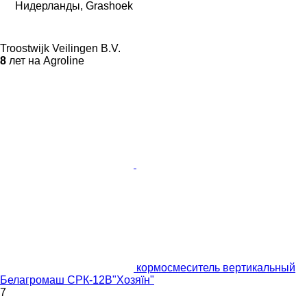
Нидерланды, Grashoek
Troostwijk Veilingen B.V.
8
лет на Agroline
кормосмеситель вертикальный
Белагромаш СРК-12В"Хозяїн"
7