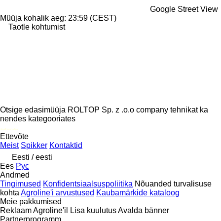
Google Street View
Müüja kohalik aeg: 23:59 (CEST)
Taotle kohtumist
Otsige edasimüüja ROLTOP Sp. z .o.o company tehnikat ka
nendes kategooriates
disallow-in-dsa
Ettevõte
Meist
Spikker
Kontaktid
Eesti / eesti
Ees
Рус
Andmed
Tingimused
Konfidentsiaalsuspoliitika
Nõuanded turvalisuse
kohta
Agroline'i arvustused
Kaubamärkide kataloog
Meie pakkumised
Reklaam Agroline'il
Lisa kuulutus
Avalda bänner
Partnerprogramm