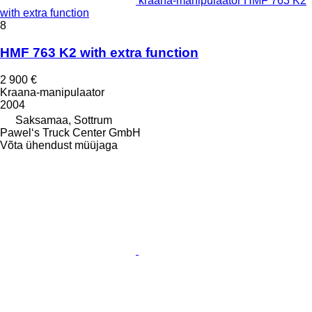
kraana-manipulaator HMF 763 K2
with extra function
8
HMF 763 K2 with extra function
2 900 €
Kraana-manipulaator
2004
Saksamaa, Sottrum
Pawel‘s Truck Center GmbH
Võta ühendust müüjaga