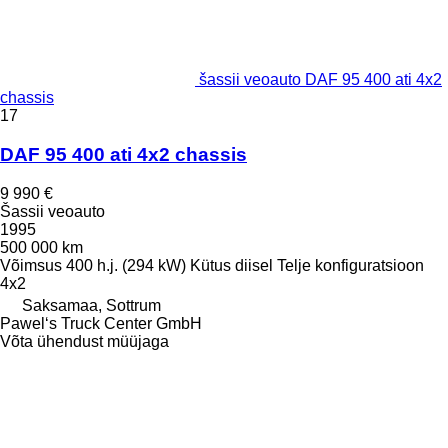
šassii veoauto DAF 95 400 ati 4x2
chassis
17
DAF 95 400 ati 4x2 chassis
9 990 €
Šassii veoauto
1995
500 000 km
Võimsus
400 h.j. (294 kW)
Kütus
diisel
Telje konfiguratsioon
4x2
Saksamaa, Sottrum
Pawel‘s Truck Center GmbH
Võta ühendust müüjaga