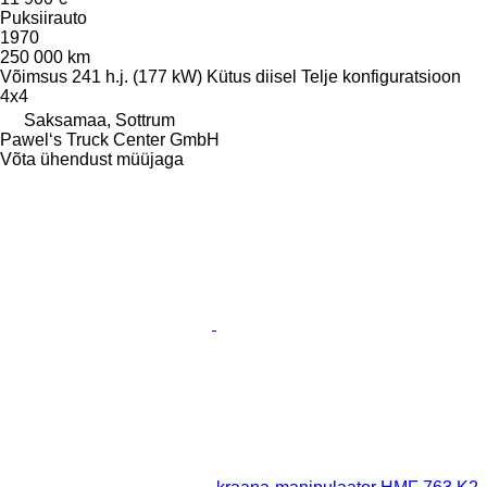
Puksiirauto
1970
250 000 km
Võimsus
241 h.j. (177 kW)
Kütus
diisel
Telje konfiguratsioon
4x4
Saksamaa, Sottrum
Pawel‘s Truck Center GmbH
Võta ühendust müüjaga