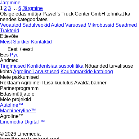
Järgmine
1
2
3
…
6
Järgmine
Otsige edasimüüja Pawel‘s Truck Center GmbH tehnikat ka
nendes kategooriates
Veoautod
Sadulveokid
Autod
Varuosad
Mikrobussid
Seadmed
Traktorid
Ettevõte
Meist
Spikker
Kontaktid
Eesti / eesti
Ees
Рус
Andmed
Tingimused
Konfidentsiaalsuspoliitika
Nõuanded turvalisuse
kohta
Agroline'i arvustused
Kaubamärkide kataloog
Meie pakkumised
Reklaam Agroline'il
Lisa kuulutus
Avalda bänner
Partnerprogramm
Edasimüüjatele
Meie projektid
Autoline™
Machineryline™
Agroline™
Linemedia Digital ™
© 2026 Linemedia