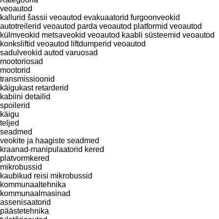
veoautod
kallurid
šassii veoautod
evakuaatorid
furgoonveokid
autotreilerid veoautod
parda veoautod
platformid veoautod
külmveokid
metsaveokid veoautod
kaabli süsteemid veoautod
konksliftid veoautod
liftdumperid veoautod
sadulveokid
autod
varuosad
mootoriosad
mootorid
transmissioonid
käigukast
retarderid
kabiini detailid
spoilerid
käigu
teljed
seadmed
veokite ja haagiste seadmed
kraanad-manipulaatorid
kered
platvormkered
mikrobussid
kaubikud
reisi mikrobussid
kommunaaltehnika
kommunaalmasinad
assenisaatorid
päästetehnika