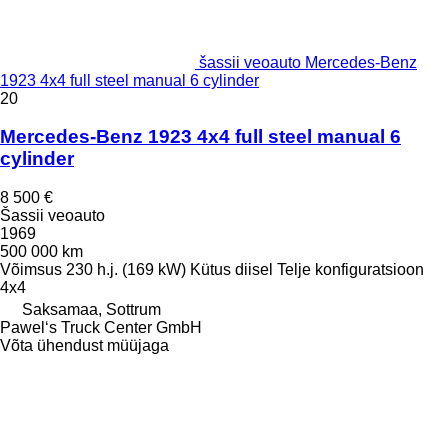
šassii veoauto Mercedes-Benz
1923 4x4 full steel manual 6 cylinder
20
Mercedes-Benz 1923 4x4 full steel manual 6
cylinder
8 500 €
Šassii veoauto
1969
500 000 km
Võimsus
230 h.j. (169 kW)
Kütus
diisel
Telje konfiguratsioon
4x4
Saksamaa, Sottrum
Pawel‘s Truck Center GmbH
Võta ühendust müüjaga