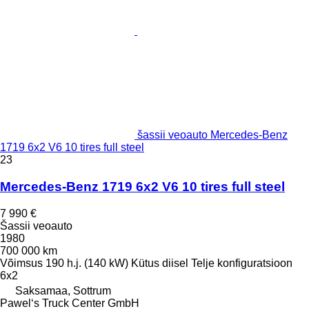
šassii veoauto Mercedes-Benz
1719 6x2 V6 10 tires full steel
23
Mercedes-Benz 1719 6x2 V6 10 tires full steel
7 990 €
Šassii veoauto
1980
700 000 km
Võimsus
190 h.j. (140 kW)
Kütus
diisel
Telje konfiguratsioon
6x2
Saksamaa, Sottrum
Pawel‘s Truck Center GmbH