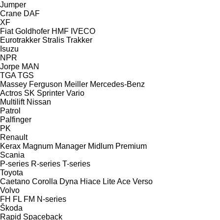
Jumper
Crane
DAF
XF
Fiat
Goldhofer
HMF
IVECO
Eurotrakker
Stralis
Trakker
Isuzu
NPR
Jorpe
MAN
TGA
TGS
Massey Ferguson
Meiller
Mercedes-Benz
Actros
SK
Sprinter
Vario
Multilift
Nissan
Patrol
Palfinger
PK
Renault
Kerax
Magnum
Manager
Midlum
Premium
Scania
P-series
R-series
T-series
Toyota
Caetano
Corolla
Dyna
Hiace
Lite Ace
Verso
Volvo
FH
FL
FM
N-series
Škoda
Rapid
Spaceback