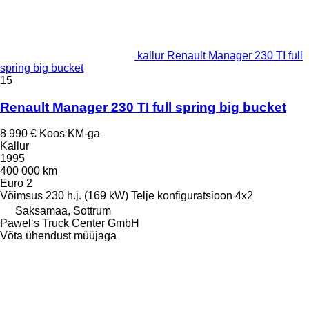
kallur Renault Manager 230 TI full
spring big bucket
15
Renault Manager 230 TI full spring big bucket
8 990 €
Koos KM-ga
Kallur
1995
400 000 km
Euro 2
Võimsus
230 h.j. (169 kW)
Telje konfiguratsioon
4x2
Saksamaa, Sottrum
Pawel‘s Truck Center GmbH
Võta ühendust müüjaga