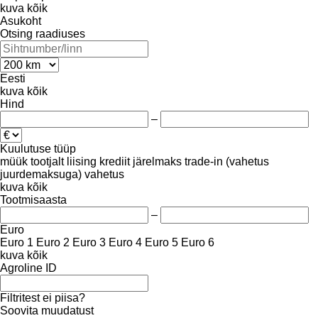
kuva kõik
Asukoht
Otsing raadiuses
Eesti
kuva kõik
Hind
–
Kuulutuse tüüp
müük
tootjalt
liising
krediit
järelmaks
trade-in (vahetus
juurdemaksuga)
vahetus
kuva kõik
Tootmisaasta
–
Euro
Euro 1
Euro 2
Euro 3
Euro 4
Euro 5
Euro 6
kuva kõik
Agroline ID
Filtritest ei piisa?
Soovita muudatust