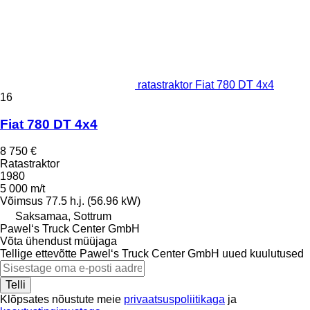
ratastraktor Fiat 780 DT 4x4
16
Fiat 780 DT 4x4
8 750 €
Ratastraktor
1980
5 000 m/t
Võimsus
77.5 h.j. (56.96 kW)
Saksamaa, Sottrum
Pawel‘s Truck Center GmbH
Võta ühendust müüjaga
Tellige ettevõtte Pawel‘s Truck Center GmbH uued kuulutused
Telli
Klõpsates nõustute meie
privaatsuspoliitikaga
ja