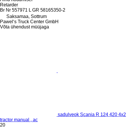
Retarder
Br Nr 557971 L GR 58165350-2
Saksamaa, Sottrum
Pawel‘s Truck Center GmbH
Võta ühendust müüjaga
sadulveok Scania R 124 420 4x2
tractor manual , ac
20