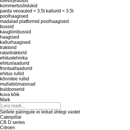
tuletõrjeautod
kommertssõidukid
parda veoautod < 3.5t
kallurid < 3.5t
poolhaagised
madalad platformid poolhaagised
bussid
kaugliinibussid
haagised
kallurhaagised
traktorid
ratastraktorid
ehitustehnika
ehituslaadurid
frontaallaadurid
ehitus rullid
kõnnitee rullid
mullatöömasinad
buldooserid
kuva kõik
Mark
Sellele päringule ei leitud ühtegi vastet
Caterpillar
CB
D series
Citroen