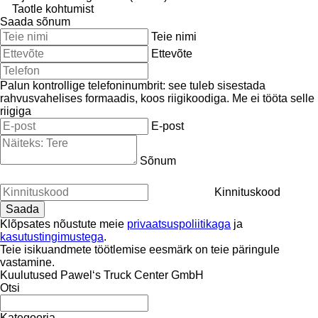
Taotle kohtumist
Saada sõnum
Teie nimi
Ettevõte
Palun kontrollige telefoninumbrit: see tuleb sisestada
rahvusvahelises formaadis, koos riigikoodiga.
Me ei tööta selle
riigiga
E-post
Sõnum
Kinnituskood
Klõpsates nõustute meie
privaatsuspoliitikaga
ja
kasutustingimustega
.
Teie isikuandmete töötlemise eesmärk on teie päringule
vastamine.
Kuulutused Pawel‘s Truck Center GmbH
Otsi
Kategooria