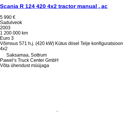
Scania R 124 420 4x2 tractor manual , ac
5 990 €
Sadulveok
2003
1 200 000 km
Euro 3
Võimsus
571 h.j. (420 kW)
Kütus
diisel
Telje konfiguratsioon
4x2
Saksamaa, Sottrum
Pawel‘s Truck Center GmbH
Võta ühendust müüjaga