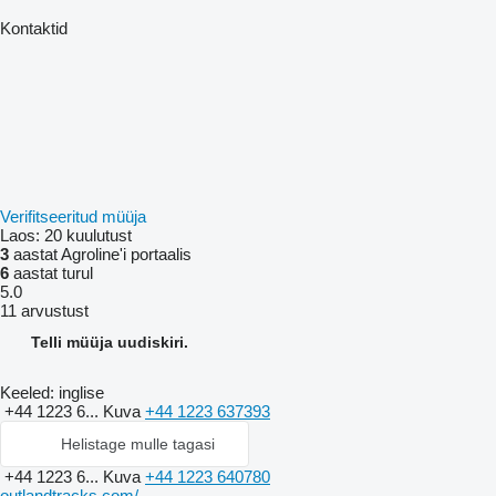
Kontaktid
Verifitseeritud müüja
Laos:
20 kuulutust
3
aastat Agroline'i portaalis
6
aastat turul
5.0
11 arvustust
Telli müüja uudiskiri.
Keeled:
inglise
+44 1223 6...
Kuva
+44 1223 637393
Helistage mulle tagasi
+44 1223 6...
Kuva
+44 1223 640780
outlandtracks.com/