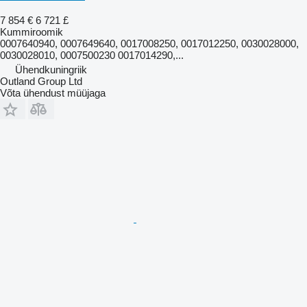
7 854 €
6 721 £
Kummiroomik
0007640940, 0007649640, 0017008250, 0017012250, 0030028000,
0030028010, 0007500230 0017014290,...
Ühendkuningriik
Outland Group Ltd
Võta ühendust müüjaga