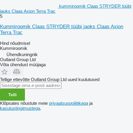
kummiroomik Claas STRYDER tüübi
jaoks Claas Axion Terra Trac
5
Kummiroomik Claas STRYDER tüübi jaoks Claas Axion
Terra Trac
Hind nõudmisel
Kummiroomik
Ühendkuningriik
Outland Group Ltd
Võta ühendust müüjaga
Tellige ettevõtte Outland Group Ltd uued kuulutused
Telli
Klõpsates nõustute meie
privaatsuspoliitikaga
ja
kasutustingimustega
.