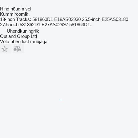
Hind nõudmisel
Kummiroomik
18-inch Tracks: 581860D1 E18AS02930 25.5-inch E25AS03180
27.5-inch 581862D1 E27AS02997 581863D1...
Ühendkuningriik
Outland Group Ltd
Võta ühendust müüjaga