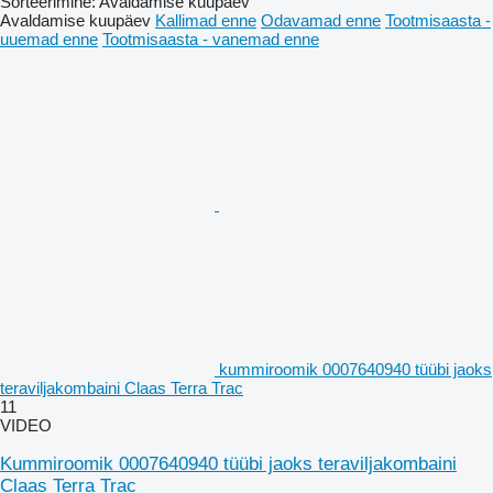
Sorteerimine
:
Avaldamise kuupäev
Avaldamise kuupäev
Kallimad enne
Odavamad enne
Tootmisaasta -
uuemad enne
Tootmisaasta - vanemad enne
kummiroomik 0007640940 tüübi jaoks
teraviljakombaini Claas Terra Trac
11
VIDEO
Kummiroomik 0007640940 tüübi jaoks teraviljakombaini
Claas Terra Trac