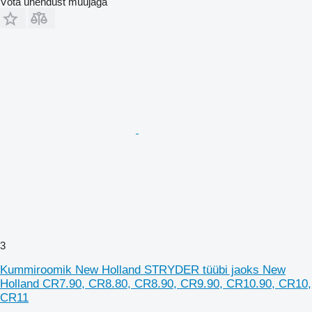
Võta ühendust müüjaga
3
Kummiroomik New Holland STRYDER tüübi jaoks New
Holland CR7.90, CR8.80, CR8.90, CR9.90, CR10.90, CR10,
CR11