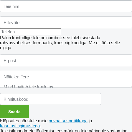
Palun kontrollige telefoninumbrit: see tuleb sisestada
rahvusvahelises formaadis, koos riigikoodiga.
Me ei tööta selle
riigiga
Klõpsates nõustute meie
privaatsuspoliitikaga
ja
kasutustingimustega
.
Teie isikuandmete töötlemise eesmärk on teie päringule vastamine.