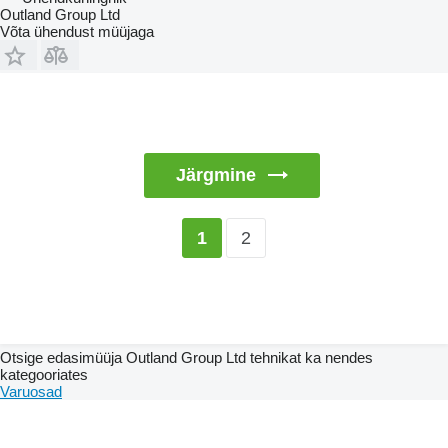
Outland Group Ltd
Võta ühendust müüjaga
Järgmine
2
1
Otsige edasimüüja Outland Group Ltd tehnikat ka nendes
kategooriates
Varuosad