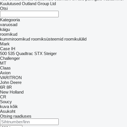
Kuulutused Outland Group Ltd
Otsi
Kategooria
varuosad
käigu
roomikud
kummiroomikud
roomiksüsteemid
roomikulülid
Mark
Case IH
500
535
Quadtrac
STX
Steiger
Challenger
MT
Claas
Axion
VARITRON
John Deere
6R
8R
New Holland
CR
Soucy
kuva kõik
Asukoht
Otsing raadiuses