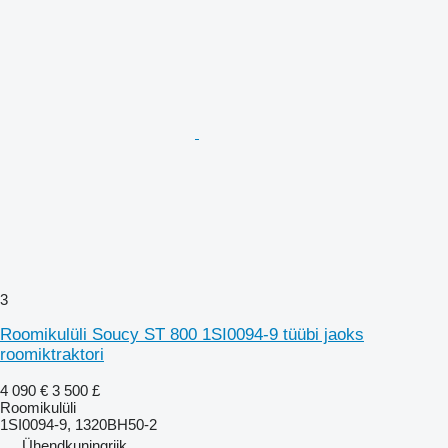
3
Roomikulüli Soucy ST 800 1SI0094-9 tüübi jaoks
roomiktraktori
4 090 €
3 500 £
Roomikulüli
1SI0094-9, 1320BH50-2
Ühendkuningriik