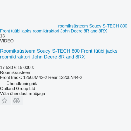
roomiksüsteem Soucy S-TECH 800
Front tüübi jaoks roomiktraktori John Deere 8R and 8RX
13
VIDEO
Roomiksüsteem Soucy S-TECH 800 Front tüübi jaoks
roomiktraktori John Deere 8R and 8RX
17 530 €
15 000 £
Roomiksüsteem
Front track: 1250JM42-2 Rear 1320LN44-2
Ühendkuningriik
Outland Group Ltd
Võta ühendust müüjaga