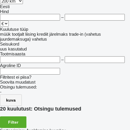
Eesti
Hind
–
Kuulutuse tüüp
müük
tootjalt
liising
krediit
järelmaks
trade-in (vahetus
juurdemaksuga)
vahetus
Seisukord
uus
kasutatud
Tootmisaasta
–
Agroline ID
Filtritest ei piisa?
Soovita muudatust
Otsingu tulemused:
-
kuva
20 kuulutust:
Otsingu tulemused
Filter