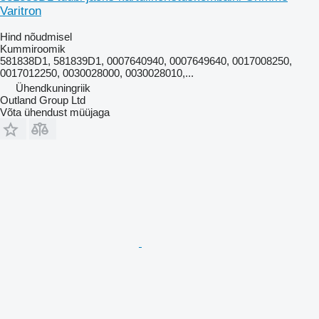
Varitron
Hind nõudmisel
Kummiroomik
581838D1, 581839D1, 0007640940, 0007649640, 0017008250,
0017012250, 0030028000, 0030028010,...
Ühendkuningriik
Outland Group Ltd
Võta ühendust müüjaga