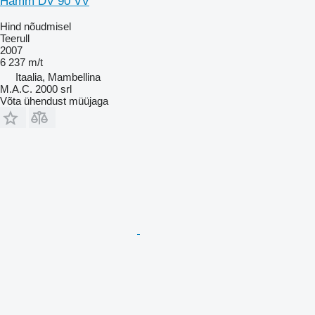
Hamm DV 90 VV
Hind nõudmisel
Teerull
2007
6 237 m/t
Itaalia, Mambellina
M.A.C. 2000 srl
Võta ühendust müüjaga