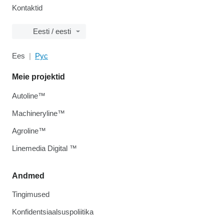
Kontaktid
Eesti / eesti
Ees
Рус
Meie projektid
Autoline™
Machineryline™
Agroline™
Linemedia Digital ™
Andmed
Tingimused
Konfidentsiaalsuspoliitika