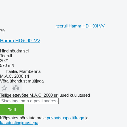
teerull Hamm HD+ 90i VV
79
Hamm HD+ 90i VV
Hind nõudmisel
Teerull
2021
570 m/t
Itaalia, Mambellina
M.A.C. 2000 srl
Võta ühendust müüjaga
Tellige ettevõtte M.A.C. 2000 srl uued kuulutused
Telli
Klõpsates nõustute meie
privaatsuspoliitikaga
ja
kasutustingimustega
.