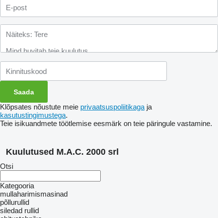
Klõpsates nõustute meie
privaatsuspoliitikaga
ja
kasutustingimustega
.
Teie isikuandmete töötlemise eesmärk on teie päringule vastamine.
Kuulutused M.A.C. 2000 srl
Otsi
Kategooria
mullaharimismasinad
põllurullid
siledad rullid