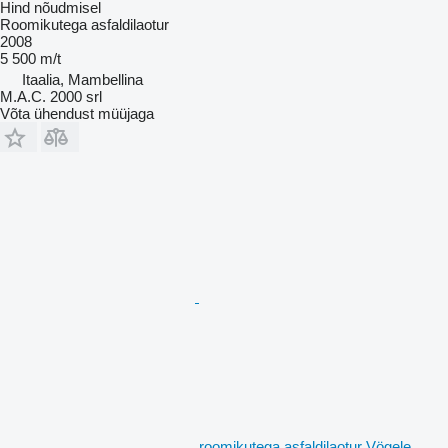
Hind nõudmisel
Roomikutega asfaldilaotur
2008
5 500 m/t
Itaalia, Mambellina
M.A.C. 2000 srl
Võta ühendust müüjaga
roomikutega asfaldilaotur Vögele