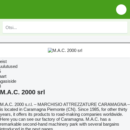
eist
uulutused
5
aart
agasiside
3
M.A.C. 2000 srl
M.A.C. 2000 s.r.l. – MARCHISIO ATTREZZATURE CARAMAGNA –
is located in Caramagna Piemonte (CN). Since 1985, for other thirty
years, it offers its products to road-making companies worldwide.
Here you can see our factory of Caramagna. M.A.C. has a
remarkable second-hand machinery park with several bargains
introduced in the next pages.