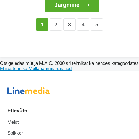
Järgmine
2
3
4
5
1
Otsige edasimüüja M.A.C. 2000 srl tehnikat ka nendes kategooriates
Ehitustehnika
Mullaharimismasinad
Ettevõte
Meist
Spikker