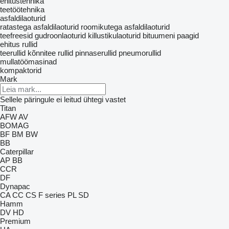
ehitustehnika
teetöötehnika
asfaldilaoturid
ratastega asfaldilaoturid
roomikutega asfaldilaoturid
teefreesid
gudroonlaoturid
killustikulaoturid
bituumeni paagid
ehitus rullid
teerullid
kõnnitee rullid
pinnaserullid
pneumorullid
mullatöömasinad
kompaktorid
Mark
Sellele päringule ei leitud ühtegi vastet
Titan
AFW
AV
BOMAG
BF
BM
BW
BB
Caterpillar
AP
BB
CCR
DF
Dynapac
CA
CC
CS
F series
PL
SD
Hamm
DV
HD
Premium