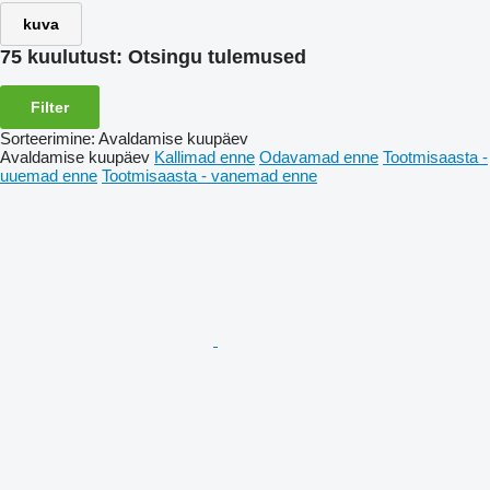
kuva
75 kuulutust:
Otsingu tulemused
Filter
Sorteerimine
:
Avaldamise kuupäev
Avaldamise kuupäev
Kallimad enne
Odavamad enne
Tootmisaasta -
uuemad enne
Tootmisaasta - vanemad enne