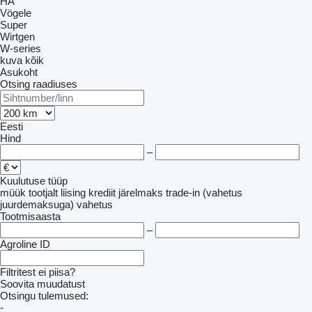
HA
Vögele
Super
Wirtgen
W-series
kuva kõik
Asukoht
Otsing raadiuses
Eesti
Hind
–
Kuulutuse tüüp
müük
tootjalt
liising
krediit
järelmaks
trade-in (vahetus
juurdemaksuga)
vahetus
Tootmisaasta
–
Agroline ID
Filtritest ei piisa?
Soovita muudatust
Otsingu tulemused:
-