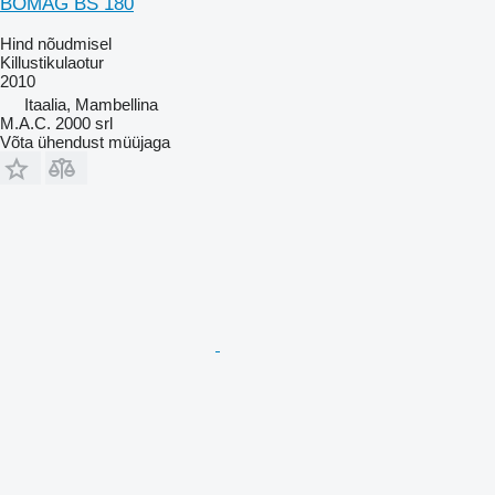
BOMAG BS 180
Hind nõudmisel
Killustikulaotur
2010
Itaalia, Mambellina
M.A.C. 2000 srl
Võta ühendust müüjaga