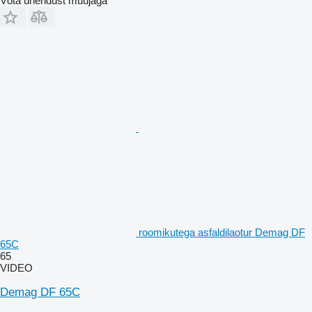
Võta ühendust müüjaga
roomikutega asfaldilaotur Demag DF
65C
65
VIDEO
Demag DF 65C