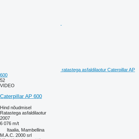
ratastega asfaldilaotur Caterpillar AP
600
52
VIDEO
Caterpillar AP 600
Hind nõudmisel
Ratastega asfaldilaotur
2007
6 076 m/t
Itaalia, Mambellina
M.A.C. 2000 srl