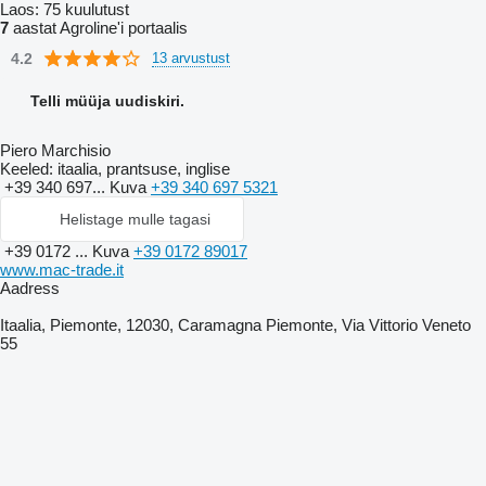
Laos:
75 kuulutust
7
aastat Agroline'i portaalis
4.2
13 arvustust
Telli müüja uudiskiri.
Piero Marchisio
Keeled:
itaalia, prantsuse, inglise
+39 340 697...
Kuva
+39 340 697 5321
Helistage mulle tagasi
+39 0172 ...
Kuva
+39 0172 89017
www.mac-trade.it
Aadress
Itaalia, Piemonte, 12030, Caramagna Piemonte, Via Vittorio Veneto
55