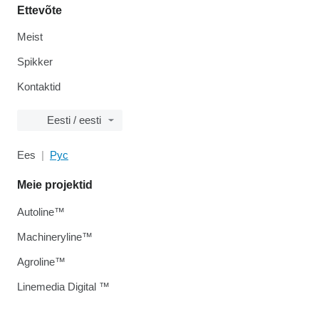
Ettevõte
Meist
Spikker
Kontaktid
Eesti / eesti
Ees
Рус
Meie projektid
Autoline™
Machineryline™
Agroline™
Linemedia Digital ™