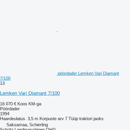
pöördader Lemken Vari Diamant
7/100
13
Lemken Vari Diamant 7/100
16 070 €
Koos KM-ga
Pöördader
1994
Haardeulatus
3,5 m
Korpuste arv
7
Tüüp
traktori jaoks
Saksamaa, Schierling
Schütz Landmaschinen OHG