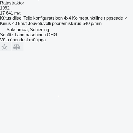
Ratastraktor
1992
17 641 m/t
Kütus
diisel
Telje konfiguratsioon
4x4
Kolmepunktiline rippseade
✓
Kiirus
40 km/t
Jõuvõtuvõlli pöörlemiskiirus
540 p/min
Saksamaa, Schierling
Schütz Landmaschinen OHG
Võta ühendust müüjaga