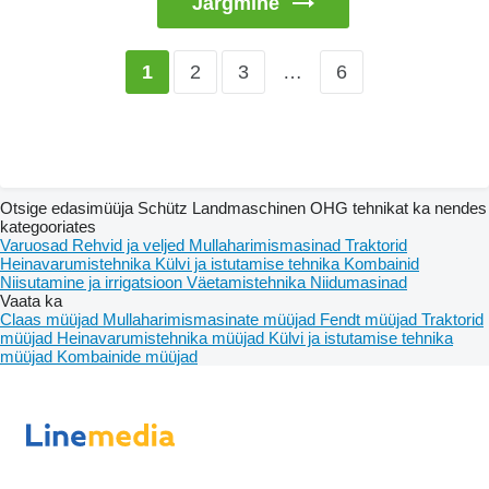
Järgmine
2
3
…
6
1
Otsige edasimüüja Schütz Landmaschinen OHG tehnikat ka nendes
kategooriates
Varuosad
Rehvid ja veljed
Mullaharimismasinad
Traktorid
Heinavarumistehnika
Külvi ja istutamise tehnika
Kombainid
Niisutamine ja irrigatsioon
Väetamistehnika
Niidumasinad
Vaata ka
Claas müüjad
Mullaharimismasinate müüjad
Fendt müüjad
Traktorid
müüjad
Heinavarumistehnika müüjad
Külvi ja istutamise tehnika
müüjad
Kombainide müüjad