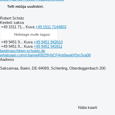
Telli müüja uudiskiri.
Robert Schütz
Keeled:
saksa
+49 1511 71...
Kuva
+49 1511 7144803
Helistage mulle tagasi
+49 9451 9...
Kuva
+49 9451 942610
+49 9451 9...
Kuva
+49 9451 942611
landmaschinen-schuetz.de
whatsapp.com/channel/0029VbCF4vb0wajtX5mSra08
Aadress
Saksamaa, Baieri, DE-84069, Schierling, Oberdeggenbach 200
Näita kaarti