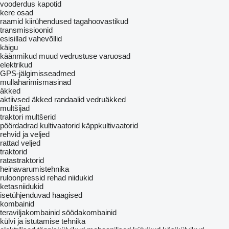
vooderdus
kapotid
kere osad
raamid
kiirühendused
tagahoovastikud
transmissioonid
esisillad
vahevõllid
käigu
käänmikud
muud vedrustuse varuosad
elektrikud
GPS-jälgimisseadmed
mullaharimismasinad
äkked
aktiivsed äkked
randaalid
vedruäkked
multšijad
traktori multšerid
pöördadrad
kultivaatorid
käppkultivaatorid
rehvid ja veljed
rattad
veljed
traktorid
ratastraktorid
heinavarumistehnika
ruloonpressid
rehad
niidukid
ketasniidukid
isetühjenduvad haagised
kombainid
teraviljakombainid
söödakombainid
külvi ja istutamise tehnika