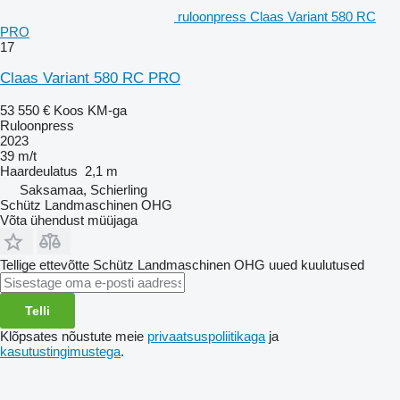
ruloonpress Claas Variant 580 RC
PRO
17
Claas Variant 580 RC PRO
53 550 €
Koos KM-ga
Ruloonpress
2023
39 m/t
Haardeulatus
2,1 m
Saksamaa, Schierling
Schütz Landmaschinen OHG
Võta ühendust müüjaga
Tellige ettevõtte Schütz Landmaschinen OHG uued kuulutused
Telli
Klõpsates nõustute meie
privaatsuspoliitikaga
ja
kasutustingimustega
.