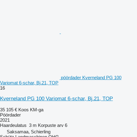
pöördader Kverneland PG 100
Variomat 6-schar, Bj.21, TOP
16
Kverneland PG 100 Variomat 6-schar, Bj.21, TOP
35 105 €
Koos KM-ga
Pöördader
2021
Haardeulatus
3 m
Korpuste arv
6
Saksamaa, Schierling
Schütz Landmaschinen OHG