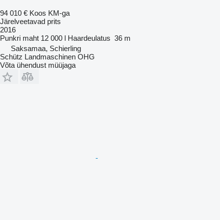
94 010 €
Koos KM-ga
Järelveetavad prits
2016
Punkri maht
12 000 l
Haardeulatus
36 m
Saksamaa, Schierling
Schütz Landmaschinen OHG
Võta ühendust müüjaga