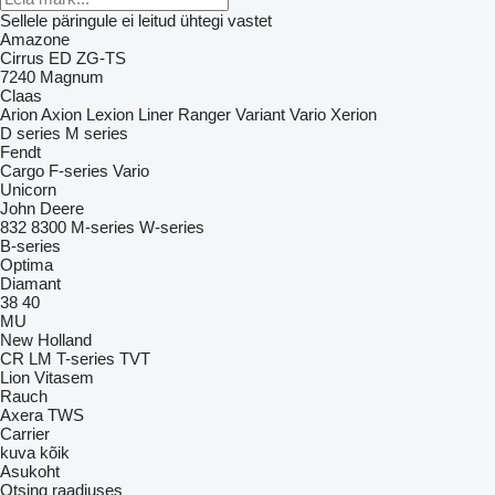
Sellele päringule ei leitud ühtegi vastet
Amazone
Cirrus
ED
ZG-TS
7240
Magnum
Claas
Arion
Axion
Lexion
Liner
Ranger
Variant
Vario
Xerion
D series
M series
Fendt
Cargo
F-series
Vario
Unicorn
John Deere
832
8300
M-series
W-series
B-series
Optima
Diamant
38
40
MU
New Holland
CR
LM
T-series
TVT
Lion
Vitasem
Rauch
Axera
TWS
Carrier
kuva kõik
Asukoht
Otsing raadiuses