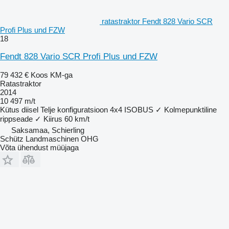
ratastraktor Fendt 828 Vario SCR
Profi Plus und FZW
18
Fendt 828 Vario SCR Profi Plus und FZW
79 432 €
Koos KM-ga
Ratastraktor
2014
10 497 m/t
Kütus
diisel
Telje konfiguratsioon
4x4
ISOBUS
✓
Kolmepunktiline
rippseade
✓
Kiirus
60 km/t
Saksamaa, Schierling
Schütz Landmaschinen OHG
Võta ühendust müüjaga