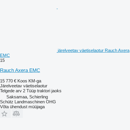
järelveetav väetiselaotur Rauch Axera
EMC
15
Rauch Axera EMC
15 770 €
Koos KM-ga
Järelveetav väetiselaotur
Telgede arv
2
Tüüp
traktori jaoks
Saksamaa, Schierling
Schütz Landmaschinen OHG
Võta ühendust müüjaga