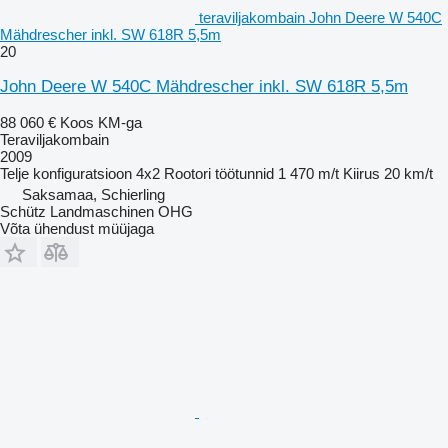
teraviljakombain John Deere W 540C
Mähdrescher inkl. SW 618R 5,5m
20
John Deere W 540C Mähdrescher inkl. SW 618R 5,5m
88 060 €
Koos KM-ga
Teraviljakombain
2009
Telje konfiguratsioon
4x2
Rootori töötunnid
1 470 m/t
Kiirus
20 km/t
Saksamaa, Schierling
Schütz Landmaschinen OHG
Võta ühendust müüjaga