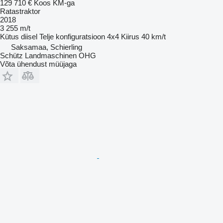
129 710 €
Koos KM-ga
Ratastraktor
2018
3 255 m/t
Kütus
diisel
Telje konfiguratsioon
4x4
Kiirus
40 km/t
Saksamaa, Schierling
Schütz Landmaschinen OHG
Võta ühendust müüjaga