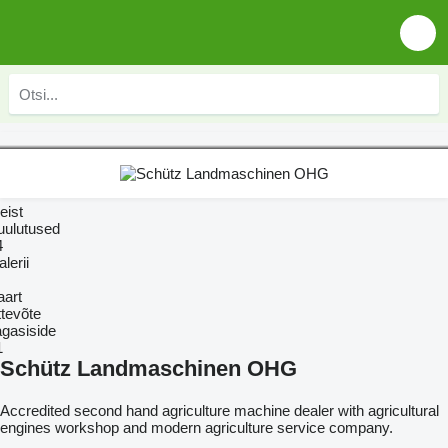
eist
uulutused
4
lerii
aart
ttevõte
agasiside
1
Schütz Landmaschinen OHG
Accredited second hand agriculture machine dealer with agricultural
engines workshop and modern agriculture service company.