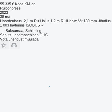
55 335 €
Koos KM-ga
Ruloonpress
2023
38 m/t
Haardeulatus
2,1 m
Rulli laius
1,2 m
Rulli läbimõõt
180 mm
Jõudlus
1 003 ha/tunnis
ISOBUS
✓
Saksamaa, Schierling
Schütz Landmaschinen OHG
Võta ühendust müüjaga