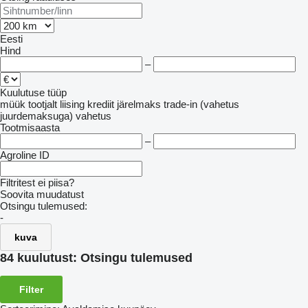
Eesti
Hind
–
Kuulutuse tüüp
müük
tootjalt
liising
krediit
järelmaks
trade-in (vahetus
juurdemaksuga)
vahetus
Tootmisaasta
–
Agroline ID
Filtritest ei piisa?
Soovita muudatust
Otsingu tulemused:
-
kuva
84 kuulutust:
Otsingu tulemused
Filter