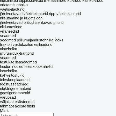
elektrilised täppiskülvikud
mehaanilised külvikud
käsikülvikud
väetamistehnika
väetiselaoturid
järelveetavad väetiselaoturid
ripp-väetiselaoturid
niisutamine ja irrigatsioon
järelveetavad pritsid
iseliikuvad pritsid
niidumasinad
viljaheedrid
seadmed
seadmed põllumajandustehnika jaoks
traktori vastukaalud
esilaadurid
aiatehnika
muruniiduk-traktorid
seadmed
tõstukite lisaseadmed
laaduri nooled
teleskoopkahvlid
laotehnika
kahveltõstukid
teleskooplaadurid
tööstusseadmed
elektrigeneraatorid
gaasigeneraatorid
varuosad
väljalaskesüsteemid
tahmaosakeste filtrid
Mark