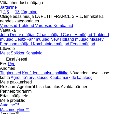
Võta ühendust müüjaga
Järgmine
1
2
3
…
13
Järgmine
Otsige edasimüüja LA PETIT FRANCE S.R.L. tehnikat ka
nendes kategooriates
Varuosad
Traktorid
Varuosad
Kombainid
Vaata ka
John Deere müüjad
Claas müüjad
Case IH müüjad
Traktorid
müüjad
Deutz-Fahr müüjad
New Holland müüjad
Massey
Ferguson müüjad
Kombainide müüjad
Fendt müüjad
Ettevõte
Meist
Spikker
Kontaktid
Eesti / eesti
Ees
Рус
Andmed
Tingimused
Konfidentsiaalsuspoliitika
Nõuanded turvalisuse
kohta
Agroline'i arvustused
Kaubamärkide kataloog
Meie pakkumised
Reklaam Agroline'il
Lisa kuulutus
Avalda bänner
Partnerprogramm
Edasimüüjatele
Meie projektid
Autoline™
Machineryline™