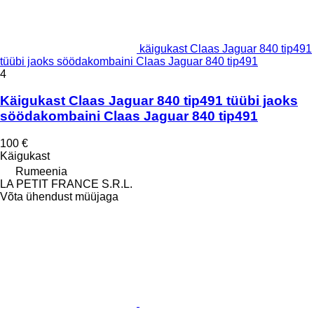
käigukast Claas Jaguar 840 tip491
tüübi jaoks söödakombaini Claas Jaguar 840 tip491
4
Käigukast Claas Jaguar 840 tip491 tüübi jaoks
söödakombaini Claas Jaguar 840 tip491
100 €
Käigukast
Rumeenia
LA PETIT FRANCE S.R.L.
Võta ühendust müüjaga