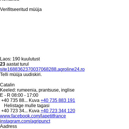
Verifitseeritud müüja
Laos:
190 kuulutust
23
aastat turul
site1688362370037068288.agroline24.ro
Telli müüja uudiskiri.
Catalin
Keeled:
rumeenia, prantsuse, inglise
E - R
08:00 - 17:00
+40 735 88...
Kuva
+40 735 883 191
Helistage mulle tagasi
+40 723 34...
Kuva
+40 723 344 120
www.facebook.com/lapetitfrance
instagram.com/agripunct
Aadress