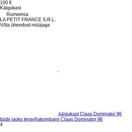
100 €
Käigukast
Rumeenia
LA PETIT FRANCE S.R.L.
Võta ühendust müüjaga
käigukast Claas Dominator 96
tüübi jaoks teraviljakombaini Claas Dominator 96
4