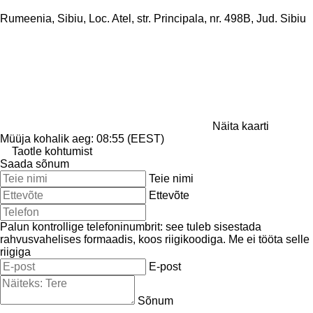
Rumeenia, Sibiu, Loc. Atel, str. Principala, nr. 498B, Jud. Sibiu
Näita kaarti
Müüja kohalik aeg: 08:55 (EEST)
Taotle kohtumist
Saada sõnum
Teie nimi
Ettevõte
Palun kontrollige telefoninumbrit: see tuleb sisestada
rahvusvahelises formaadis, koos riigikoodiga.
Me ei tööta selle
riigiga
E-post
Sõnum