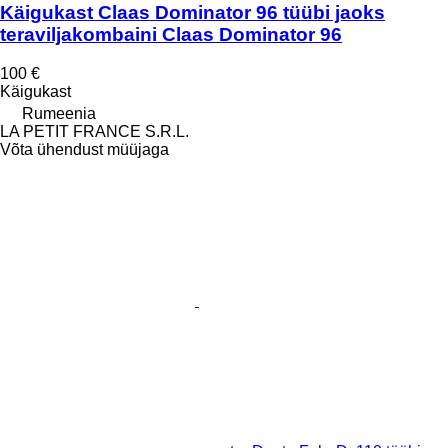
Käigukast Claas Dominator 96 tüübi jaoks
teraviljakombaini Claas Dominator 96
100 €
Käigukast
Rumeenia
LA PETIT FRANCE S.R.L.
Võta ühendust müüjaga