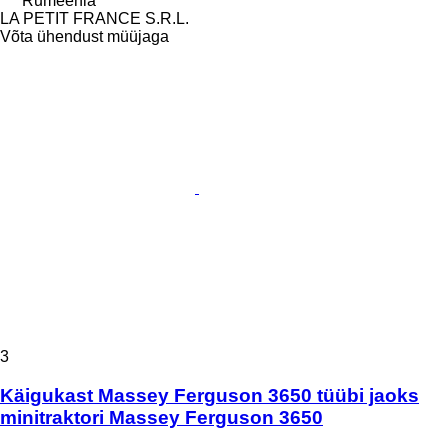
Rumeenia
LA PETIT FRANCE S.R.L.
Võta ühendust müüjaga
3
Käigukast Massey Ferguson 3650 tüübi jaoks
minitraktori Massey Ferguson 3650