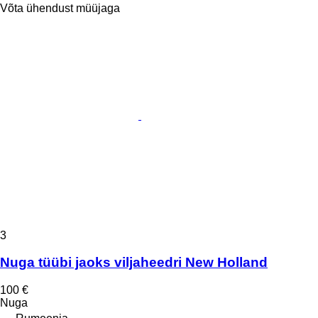
Võta ühendust müüjaga
3
Nuga tüübi jaoks viljaheedri New Holland
100 €
Nuga