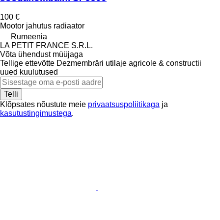
100 €
Mootor jahutus radiaator
Rumeenia
LA PETIT FRANCE S.R.L.
Võta ühendust müüjaga
Tellige ettevõtte Dezmembrări utilaje agricole & constructii
uued kuulutused
Telli
Klõpsates nõustute meie
privaatsuspoliitikaga
ja
kasutustingimustega
.