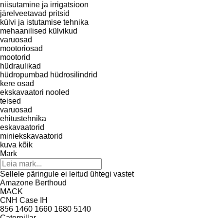
niisutamine ja irrigatsioon
järelveetavad pritsid
külvi ja istutamise tehnika
mehaanilised külvikud
varuosad
mootoriosad
mootorid
hüdraulikad
hüdropumbad
hüdrosilindrid
kere osad
ekskavaatori nooled
teised
varuosad
ehitustehnika
eskavaatorid
miniekskavaatorid
kuva kõik
Mark
Sellele päringule ei leitud ühtegi vastet
Amazone
Berthoud
MACK
CNH
Case IH
856
1460
1660
1680
5140
Caterpillar