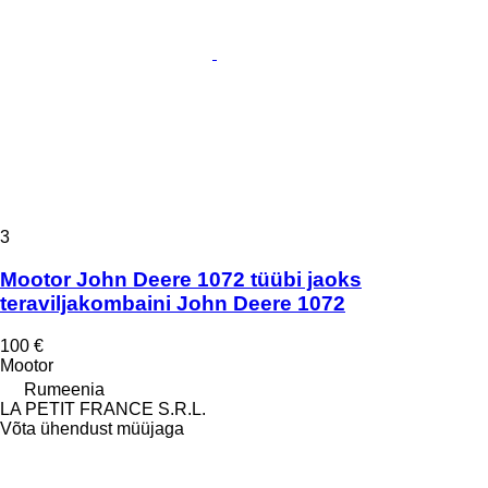
3
Mootor John Deere 1072 tüübi jaoks
teraviljakombaini John Deere 1072
100 €
Mootor
Rumeenia
LA PETIT FRANCE S.R.L.
Võta ühendust müüjaga