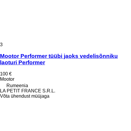
3
Mootor Performer tüübi jaoks vedelisõnniku
laoturi Performer
100 €
Mootor
Rumeenia
LA PETIT FRANCE S.R.L.
Võta ühendust müüjaga