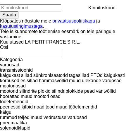
Kinnituskood
Klõpsates nõustute meie
privaatsuspoliitikaga
ja
kasutustingimustega
.
Teie isikuandmete töötlemise eesmärk on teie päringule
vastamine.
Kuulutused LA PETIT FRANCE S.R.L.
Otsi
Kategooria
varuosad
transmissioonid
käigukast
sillad
sünkronisaatorid
tagasillad
PTOd
käigukasti
korpused
esisillad
hammasvõllid
muud ülekande varuosad
mootoriosad
mootorid
silindrite plokid
silindriplokkide pead
väntvõllid
hoorattad
muud mootori osad
tööelemendid
peenestid
kilbid
noad
teod
muud tööelemendid
käigu
rummud
teljed
muud vedrustuse varuosad
pneumaatika
solenoidklapid