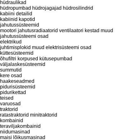
hüdraulikad
hüdropumbad
hüdrojagajad
hüdrosilindrid
kabiini detailid
kabiinid
kapotid
jahutussüsteemid
mootori jahutusradiaatorid
ventilaatori kestad
muud
jahutussüsteemi osad
elektrikud
juhtimisplokid
muud elektrisüsteemi osad
küttesüsteemid
õhufiltri korpused
kütusepumbad
väljalaskesüsteemid
summutid
kere osad
haakeseadmed
pidurisüsteemid
pidurikettad
teised
varuosad
traktorid
ratastraktorid
minitraktorid
kombainid
teraviljakombainid
niidumasinad
maisi lõikusmasinad