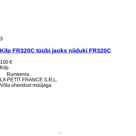
3
Kilp FR320C tüübi jaoks niiduki FR320C
100 €
Kilp
Rumeenia
LA PETIT FRANCE S.R.L.
Võta ühendust müüjaga