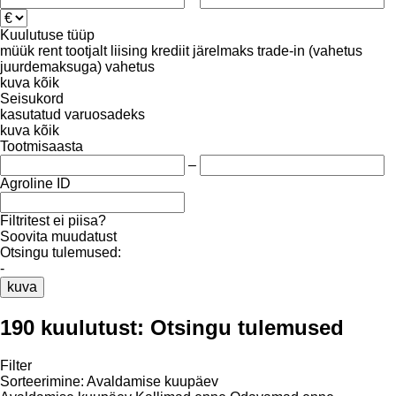
Kuulutuse tüüp
müük
rent
tootjalt
liising
krediit
järelmaks
trade-in (vahetus
juurdemaksuga)
vahetus
kuva kõik
Seisukord
kasutatud
varuosadeks
kuva kõik
Tootmisaasta
–
Agroline ID
Filtritest ei piisa?
Soovita muudatust
Otsingu tulemused:
-
kuva
190 kuulutust:
Otsingu tulemused
Filter
Sorteerimine
:
Avaldamise kuupäev