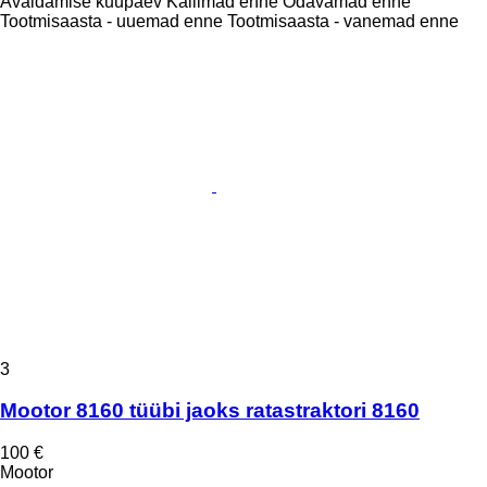
Avaldamise kuupäev
Kallimad enne
Odavamad enne
Tootmisaasta - uuemad enne
Tootmisaasta - vanemad enne
3
Mootor 8160 tüübi jaoks ratastraktori 8160
100 €
Mootor