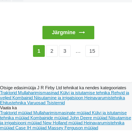
Järgmine
2
3
…
15
1
Otsige edasimüüja J R Firby Ltd tehnikat ka nendes kategooriates
Traktorid
Mullaharimismasinad
Külvi ja istutamise tehnika
Rehvid ja
veljed
Kombainid
Niisutamine ja irrigatsioon
Heinavarumistehnika
Ehitustehnika
Varuosad
Tsisternid
Vaata ka
Traktorid müüjad
Mullaharimismasinate müüjad
Külvi ja istutamise
tehnika müüjad
Kombainide müüjad
John Deere müüjad
Niisutamise
ja irrigatsiooni müüjad
New Holland müüjad
Heinavarumistehnika
müüjad
Case IH müüjad
Massey Ferguson müüjad