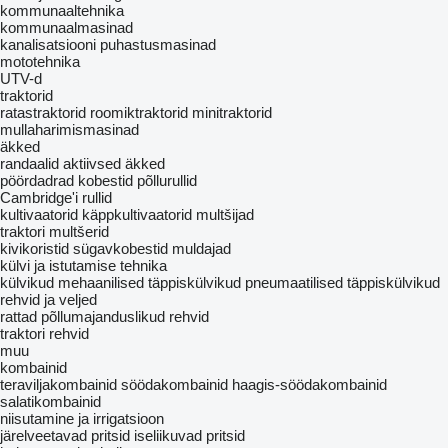
kommunaaltehnika
kommunaalmasinad
kanalisatsiooni puhastusmasinad
mototehnika
UTV-d
traktorid
ratastraktorid
roomiktraktorid
minitraktorid
mullaharimismasinad
äkked
randaalid
aktiivsed äkked
pöördadrad
kobestid
põllurullid
Cambridge'i rullid
kultivaatorid
käppkultivaatorid
multšijad
traktori multšerid
kivikoristid
sügavkobestid
muldajad
külvi ja istutamise tehnika
külvikud
mehaanilised täppiskülvikud
pneumaatilised täppiskülvikud
rehvid ja veljed
rattad
põllumajanduslikud rehvid
traktori rehvid
muu
kombainid
teraviljakombainid
söödakombainid
haagis-söödakombainid
salatikombainid
niisutamine ja irrigatsioon
järelveetavad pritsid
iseliikuvad pritsid