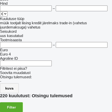
Hind
–
Kuulutuse tüüp
müük
tootjalt
liising
krediit
järelmaks
trade-in (vahetus
juurdemaksuga)
vahetus
Seisukord
uus
kasutatud
Tootmisaasta
–
Euro
Euro 4
Agroline ID
Filtritest ei piisa?
Soovita muudatust
Otsingu tulemused:
-
kuva
220 kuulutust:
Otsingu tulemused
Filter