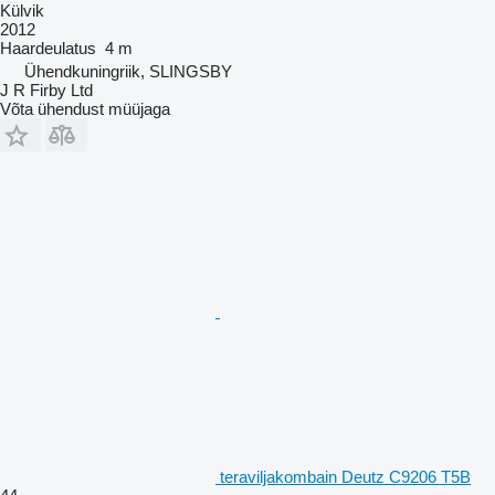
Külvik
2012
Haardeulatus
4 m
Ühendkuningriik, SLINGSBY
J R Firby Ltd
Võta ühendust müüjaga
teraviljakombain Deutz C9206 T5B