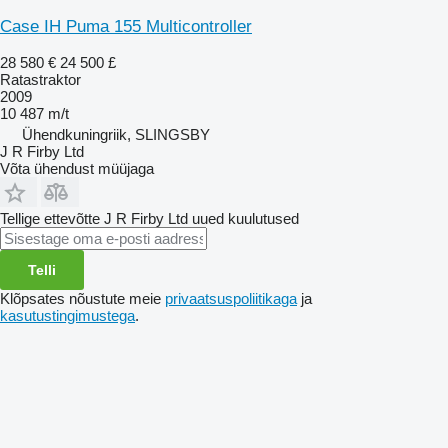
Case IH Puma 155 Multicontroller
28 580 €
24 500 £
Ratastraktor
2009
10 487 m/t
Ühendkuningriik, SLINGSBY
J R Firby Ltd
Võta ühendust müüjaga
Tellige ettevõtte J R Firby Ltd uued kuulutused
Telli
Klõpsates nõustute meie
privaatsuspoliitikaga
ja
kasutustingimustega
.