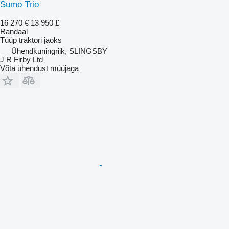
Sumo Trio
16 270 €
13 950 £
Randaal
Tüüp
traktori jaoks
Ühendkuningriik, SLINGSBY
J R Firby Ltd
Võta ühendust müüjaga