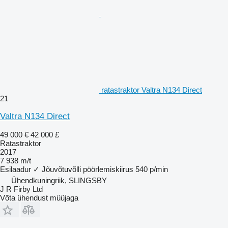
ratastraktor Valtra N134 Direct
21
Valtra N134 Direct
49 000 €
42 000 £
Ratastraktor
2017
7 938 m/t
Esilaadur
✓
Jõuvõtuvõlli pöörlemiskiirus
540 p/min
Ühendkuningriik, SLINGSBY
J R Firby Ltd
Võta ühendust müüjaga