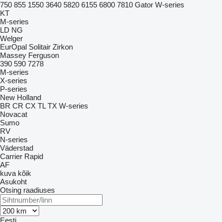
750
855
1550
3640
5820
6155
6800
7810
Gator
W-series
KT
M-series
LD
NG
Welger
EurOpal
Solitair
Zirkon
Massey Ferguson
390
590
7278
M-series
X-series
P-series
New Holland
BR
CR
CX
TL
TX
W-series
Novacat
Sumo
RV
N-series
Väderstad
Carrier
Rapid
AF
kuva kõik
Asukoht
Otsing raadiuses
Eesti