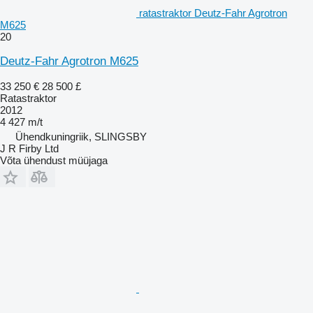
ratastraktor Deutz-Fahr Agrotron
M625
20
Deutz-Fahr Agrotron M625
33 250 €
28 500 £
Ratastraktor
2012
4 427 m/t
Ühendkuningriik, SLINGSBY
J R Firby Ltd
Võta ühendust müüjaga