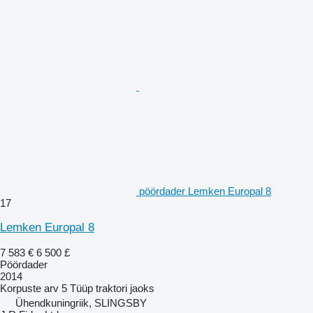
pöördader Lemken Europal 8
17
Lemken Europal 8
7 583 €
6 500 £
Pöördader
2014
Korpuste arv
5
Tüüp
traktori jaoks
Ühendkuningriik, SLINGSBY