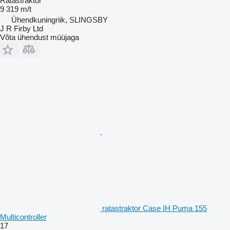
Ratastraktor
9 319 m/t
Ühendkuningriik, SLINGSBY
J R Firby Ltd
Võta ühendust müüjaga
ratastraktor Case IH Puma 155
Multicontroller
17