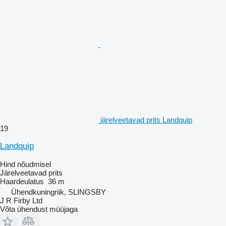
järelveetavad prits Landquip
19
Landquip
Hind nõudmisel
Järelveetavad prits
Haardeulatus
36 m
Ühendkuningriik, SLINGSBY
J R Firby Ltd
Võta ühendust müüjaga