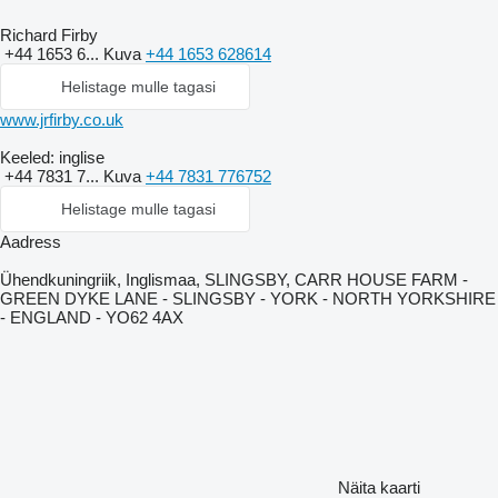
Richard Firby
+44 1653 6...
Kuva
+44 1653 628614
Helistage mulle tagasi
www.jrfirby.co.uk
Keeled:
inglise
+44 7831 7...
Kuva
+44 7831 776752
Helistage mulle tagasi
Aadress
Ühendkuningriik, Inglismaa, SLINGSBY, CARR HOUSE FARM -
GREEN DYKE LANE - SLINGSBY - YORK - NORTH YORKSHIRE
- ENGLAND - YO62 4AX
Näita kaarti