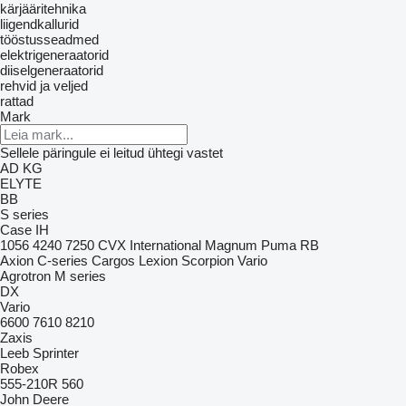
kärjääritehnika
liigendkallurid
tööstusseadmed
elektrigeneraatorid
diiselgeneraatorid
rehvid ja veljed
rattad
Mark
Sellele päringule ei leitud ühtegi vastet
AD
KG
ELYTE
BB
S series
Case IH
1056
4240
7250
CVX
International
Magnum
Puma
RB
Axion
C-series
Cargos
Lexion
Scorpion
Vario
Agrotron
M series
DX
Vario
6600
7610
8210
Zaxis
Leeb
Sprinter
Robex
555-210R
560
John Deere