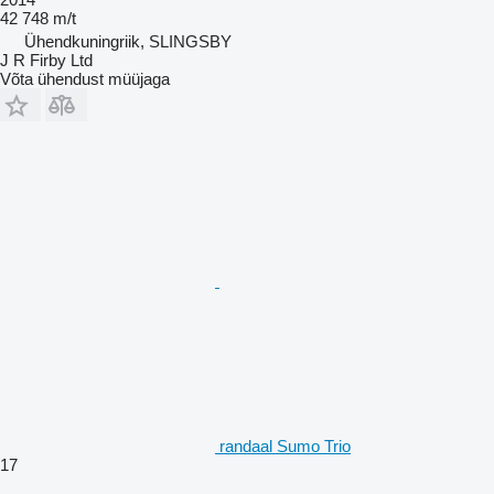
42 748 m/t
Ühendkuningriik, SLINGSBY
J R Firby Ltd
Võta ühendust müüjaga
randaal Sumo Trio
17