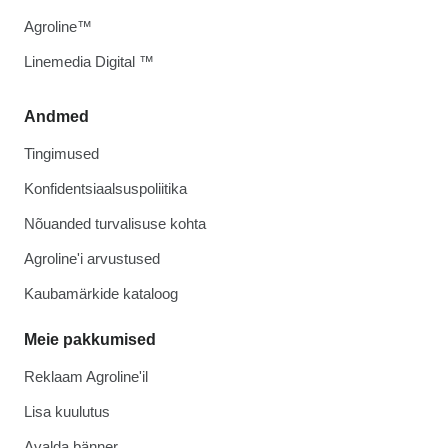
Agroline™
Linemedia Digital ™
Andmed
Tingimused
Konfidentsiaalsuspoliitika
Nõuanded turvalisuse kohta
Agroline'i arvustused
Kaubamärkide kataloog
Meie pakkumised
Reklaam Agroline'il
Lisa kuulutus
Avalda bänner