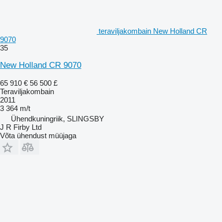
teraviljakombain New Holland CR
9070
35
New Holland CR 9070
65 910 €
56 500 £
Teraviljakombain
2011
3 364 m/t
Ühendkuningriik, SLINGSBY
J R Firby Ltd
Võta ühendust müüjaga