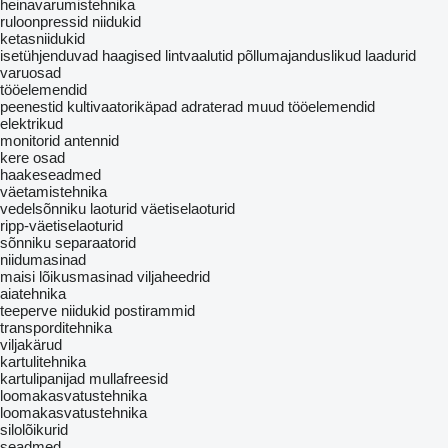
heinavarumistehnika
ruloonpressid
niidukid
ketasniidukid
isetühjenduvad haagised
lintvaalutid
põllumajanduslikud laadurid
varuosad
tööelemendid
peenestid
kultivaatorikäpad
adraterad
muud tööelemendid
elektrikud
monitorid
antennid
kere osad
haakeseadmed
väetamistehnika
vedelsõnniku laoturid
väetiselaoturid
ripp-väetiselaoturid
sõnniku separaatorid
niidumasinad
maisi lõikusmasinad
viljaheedrid
aiatehnika
teeperve niidukid
postirammid
transporditehnika
viljakärud
kartulitehnika
kartulipanijad
mullafreesid
loomakasvatustehnika
loomakasvatustehnika
silolõikurid
seadmed