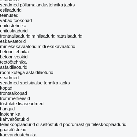
seadmed põllumajandustehnika jaoks
esilaadurid
teenused
vabad töökohad
ehitustehnika
ehituslaadurid
frontaallaadurid
minilaadurid
rataslaadurid
eskavaatorid
miniekskavaatorid
midi ekskavaatorid
betoonitehnika
betooniveokid
teetöötehnika
asfaldilaoturid
roomikutega asfaldilaoturid
seadmed
seadmed spetsiaalse tehnika jaoks
kopad
frontaalkopad
trummelfreesid
tõstukite lisaseadmed
hangud
laotehnika
kahveltõstukid
teleskooplaadurid
diiseltõstukid
pöördmastiga teleskooplaadurid
gaasitõstukid
kaevandustehnika