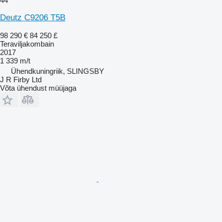
44
Deutz C9206 T5B
98 290 €
84 250 £
Teraviljakombain
2017
1 339 m/t
Ühendkuningriik, SLINGSBY
J R Firby Ltd
Võta ühendust müüjaga