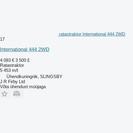
ratastraktor International 444 2WD
17
International 444 2WD
4 083 €
3 500 £
Ratastraktor
5 453 m/t
Ühendkuningriik, SLINGSBY
J R Firby Ltd
Võta ühendust müüjaga