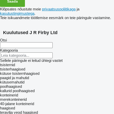
Klõpsates nõustute meie
privaatsuspoliitikaga
ja
kasutustingimustega
.
Teie isikuandmete töötlemise eesmärk on teie päringule vastamine.
Kuulutused J R Firby Ltd
Otsi
Kategooria
Sellele päringule ei leitud ühtegi vastet
tsisternid
tsisterhaagised
kütuse tsisternhaagised
paagid ja mahutid
kütusemahutid
poolhaagised
kallurid poolhaagised
konteinerid
merekonteinerid
40-jalane konteinerid
haagised
teravilja veod haagised