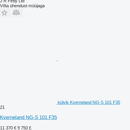
J R Firby Ltd
Võta ühendust müüjaga
külvik Kverneland NG-S 101 F35
21
Kverneland NG-S 101 F35
11 370 €
9 750 £