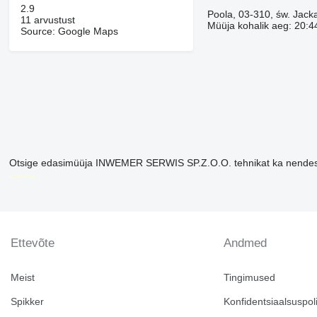
2.9
Poola, 03-310, św. Jac
11 arvustust
Müüja kohalik aeg: 20:
Source: Google Maps
Otsige edasimüüja INWEMER SERWIS SP.Z.O.O. tehnikat ka nendes
disallow-in-dsa
Ettevõte
Andmed
Meist
Tingimused
Spikker
Konfidentsiaalsuspoli