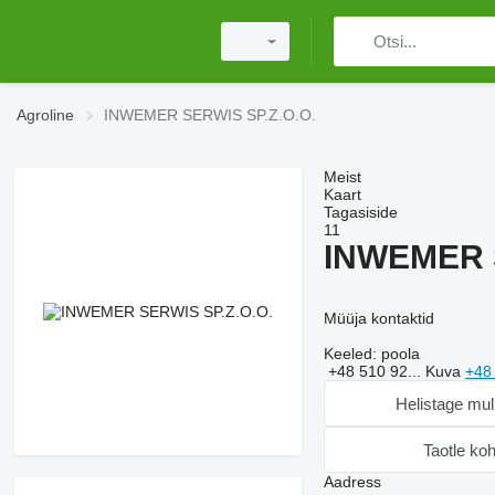
Agroline
INWEMER SERWIS SP.Z.O.O.
Meist
Kaart
Tagasiside
11
INWEMER S
Müüja kontaktid
Keeled:
poola
+48 510 92...
Kuva
+48
Helistage mul
Taotle ko
Aadress