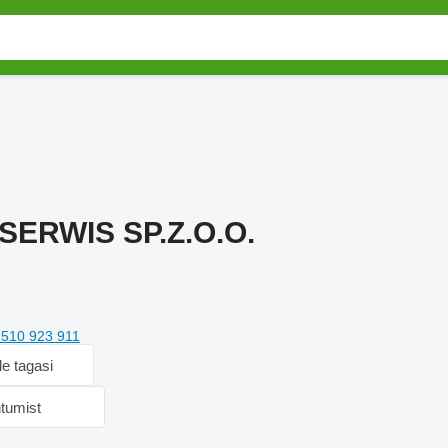
ERWIS SP.Z.O.O.
 510 923 911
le tagasi
htumist