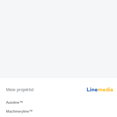
Meie projektid
Autoline™
Machineryline™