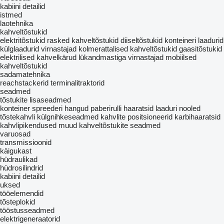
kabiini detailid
istmed
laotehnika
kahveltõstukid
elektritõstukid
rasked kahveltõstukid
diiseltõstukid
konteineri laadurid
külglaadurid
virnastajad
kolmerattalised kahveltõstukid
gaasitõstukid
elektrilised kahvelkärud
lükandmastiga virnastajad
mobiilsed
kahveltõstukid
sadamatehnika
reachstackerid
terminalitraktorid
seadmed
tõstukite lisaseadmed
konteiner spreederi
hangud
paberirulli haaratsid
laaduri nooled
tõstekahvli külgnihkeseadmed
kahvlite positsioneerid
karbihaaratsid
kahvlipikendused
muud kahveltõstukite seadmed
varuosad
transmissioonid
käigukast
hüdraulikad
hüdrosilindrid
kabiini detailid
uksed
tööelemendid
tõsteplokid
tööstusseadmed
elektrigeneraatorid