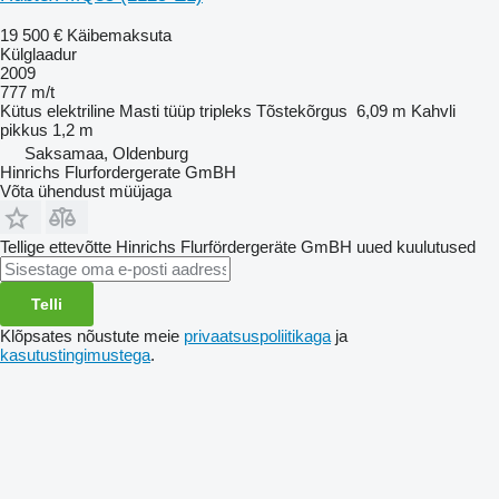
19 500 €
Käibemaksuta
Külglaadur
2009
777 m/t
Kütus
elektriline
Masti tüüp
tripleks
Tõstekõrgus
6,09 m
Kahvli
pikkus
1,2 m
Saksamaa, Oldenburg
Hinrichs Flurfordergerate GmBH
Võta ühendust müüjaga
Tellige ettevõtte Hinrichs Flurfördergeräte GmBH uued kuulutused
Telli
Klõpsates nõustute meie
privaatsuspoliitikaga
ja
kasutustingimustega
.