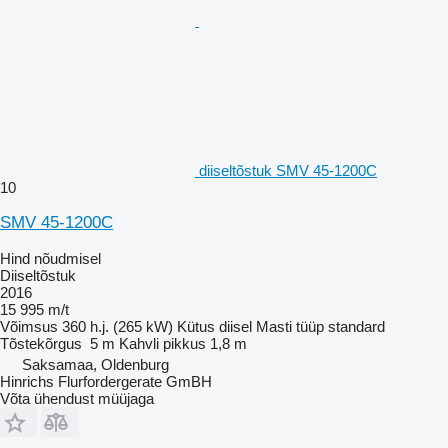
diiseltõstuk SMV 45-1200C
10
SMV 45-1200C
Hind nõudmisel
Diiseltõstuk
2016
15 995 m/t
Võimsus
360 h.j. (265 kW)
Kütus
diisel
Masti tüüp
standard
Tõstekõrgus
5 m
Kahvli pikkus
1,8 m
Saksamaa, Oldenburg
Hinrichs Flurfordergerate GmBH
Võta ühendust müüjaga