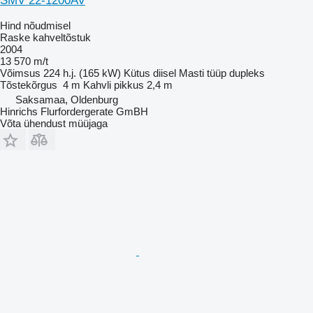
SMV 22-1200AV
Hind nõudmisel
Raske kahveltõstuk
2004
13 570 m/t
Võimsus
224 h.j. (165 kW)
Kütus
diisel
Masti tüüp
dupleks
Tõstekõrgus
4 m
Kahvli pikkus
2,4 m
Saksamaa, Oldenburg
Hinrichs Flurfordergerate GmBH
Võta ühendust müüjaga