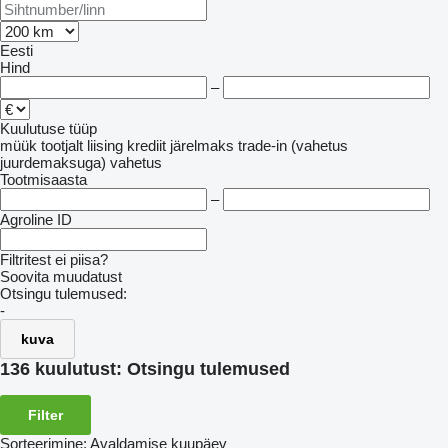
Eesti
Hind
–
Kuulutuse tüüp
müük
tootjalt
liising
krediit
järelmaks
trade-in (vahetus
juurdemaksuga)
vahetus
Tootmisaasta
–
Agroline ID
Filtritest ei piisa?
Soovita muudatust
Otsingu tulemused:
-
kuva
136 kuulutust:
Otsingu tulemused
Filter
Sorteerimine
:
Avaldamise kuupäev