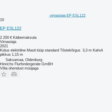
virnastaja EP ESL122
10
EP ESL122
2 200 €
Käibemaksuta
Virnastaja
2021
Kütus
elektriline
Masti tüüp
standard
Tõstekõrgus
3,3 m
Kahvli
pikkus
1,15 m
Saksamaa, Oldenburg
Hinrichs Flurfordergerate GmBH
Võta ühendust müüjaga