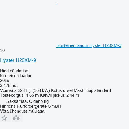
konteineri laadur Hyster H20XM-9
10
Hyster H20XM-9
Hind nõudmisel
Konteineri laadur
2019
3 475 m/t
Võimsus
228 h.j. (168 kW)
Kütus
diisel
Masti tüüp
standard
Tõstekõrgus
4,65 m
Kahvli pikkus
2,44 m
Saksamaa, Oldenburg
Hinrichs Flurfordergerate GmBH
Võta ühendust müüjaga