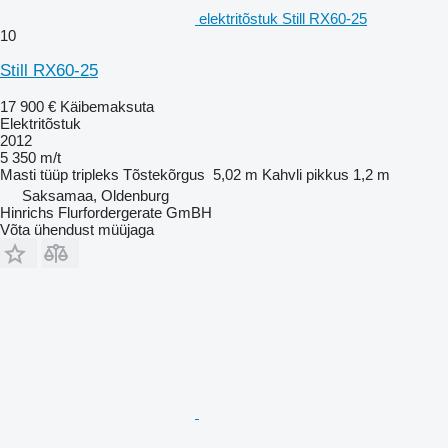
elektritõstuk Still RX60-25
10
Still RX60-25
17 900 €
Käibemaksuta
Elektritõstuk
2012
5 350 m/t
Masti tüüp
tripleks
Tõstekõrgus
5,02 m
Kahvli pikkus
1,2 m
Saksamaa, Oldenburg
Hinrichs Flurfordergerate GmBH
Võta ühendust müüjaga