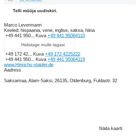
Telli müüja uudiskiri.
Marco Levermann
Keeled:
hispaania, vene, inglise, saksa, hiina
+49 441 950...
Kuva
+49 441 95064110
Helistage mulle tagasi
+49 172 42...
Kuva
+49 172 4225222
+49 441 950...
Kuva
+49 441 95064119
www.Hinrichs-stapler.de
Aadress
Saksamaa, Alam-Saksi, 26135, Oldenburg, Fuldastr. 32
Näita kaarti