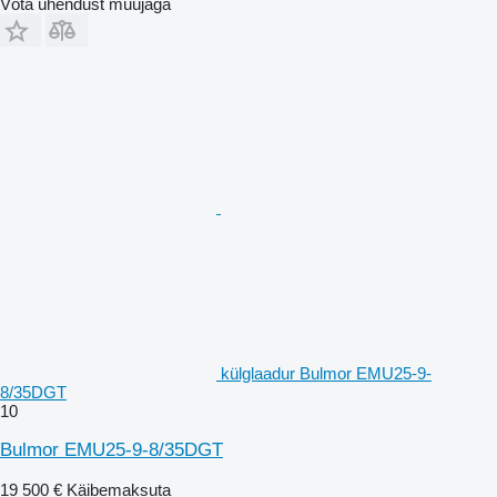
Võta ühendust müüjaga
külglaadur Bulmor EMU25-9-
8/35DGT
10
Bulmor EMU25-9-8/35DGT
19 500 €
Käibemaksuta