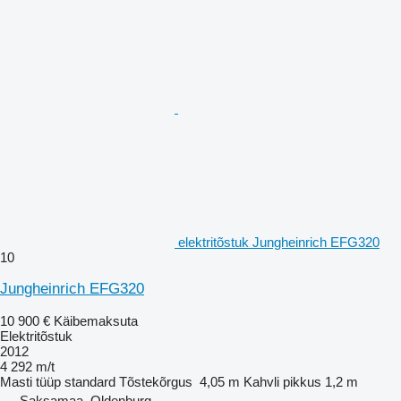
elektritõstuk Jungheinrich EFG320
10
Jungheinrich EFG320
10 900 €
Käibemaksuta
Elektritõstuk
2012
4 292 m/t
Masti tüüp
standard
Tõstekõrgus
4,05 m
Kahvli pikkus
1,2 m
Saksamaa, Oldenburg