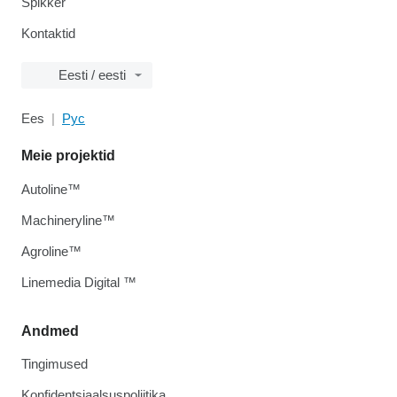
Spikker
Kontaktid
Eesti / eesti
Ees
Рус
Meie projektid
Autoline™
Machineryline™
Agroline™
Linemedia Digital ™
Andmed
Tingimused
Konfidentsiaalsuspoliitika