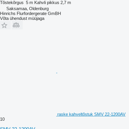
Tõstekõrgus
5 m
Kahvli pikkus
2,7 m
Saksamaa, Oldenburg
Hinrichs Flurfordergerate GmBH
Võta ühendust müüjaga
raske kahveltõstuk SMV 22-1200AV
10