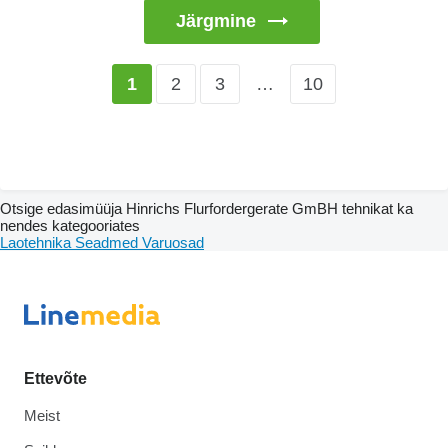
Järgmine
2
3
…
10
1
Otsige edasimüüja Hinrichs Flurfordergerate GmBH tehnikat ka
nendes kategooriates
Laotehnika
Seadmed
Varuosad
Ettevõte
Meist