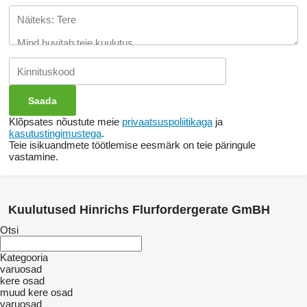
Klõpsates nõustute meie
privaatsuspoliitikaga
ja
kasutustingimustega
.
Teie isikuandmete töötlemise eesmärk on teie päringule
vastamine.
Kuulutused Hinrichs Flurfordergerate GmBH
Otsi
Kategooria
varuosad
kere osad
muud kere osad
varuosad