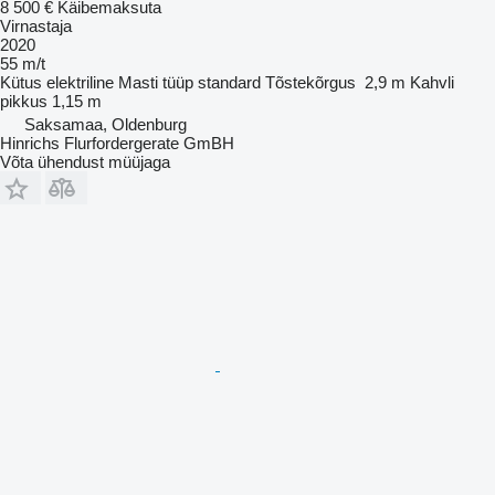
8 500 €
Käibemaksuta
Virnastaja
2020
55 m/t
Kütus
elektriline
Masti tüüp
standard
Tõstekõrgus
2,9 m
Kahvli
pikkus
1,15 m
Saksamaa, Oldenburg
Hinrichs Flurfordergerate GmBH
Võta ühendust müüjaga