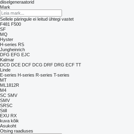
diiselgeneraatorid
Mark
Sellele päringule ei leitud ühtegi vastet
F481
F500
SF
MQ
Hyster
H-series
RS
Jungheinrich
DFG
EFG
EJC
Kalmar
DCD
DCE
DCF
DCG
DRF
DRG
ECF
TT
Linde
E-series
H-series
R-series
T-series
MT
ML1812R
M4
SC
SMV
SMV
SRSC
Still
EXU
RX
kuva kõik
Asukoht
Otsing raadiuses