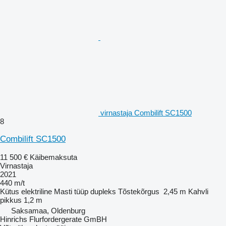
virnastaja Combilift SC1500
8
Combilift SC1500
11 500 €
Käibemaksuta
Virnastaja
2021
440 m/t
Kütus
elektriline
Masti tüüp
dupleks
Tõstekõrgus
2,45 m
Kahvli
pikkus
1,2 m
Saksamaa, Oldenburg
Hinrichs Flurfordergerate GmBH