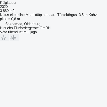
Külglaadur
2020
3 880 m/t
Kütus
elektriline
Masti tüüp
standard
Tõstekõrgus
3,5 m
Kahvli
pikkus
0,8 m
Saksamaa, Oldenburg
Hinrichs Flurfordergerate GmBH
Võta ühendust müüjaga