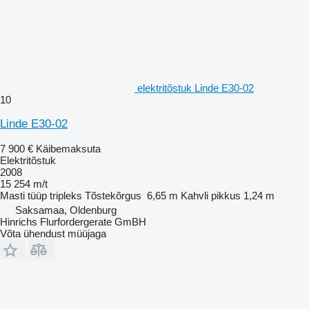
elektritõstuk Linde E30-02
10
Linde E30-02
7 900 €
Käibemaksuta
Elektritõstuk
2008
15 254 m/t
Masti tüüp
tripleks
Tõstekõrgus
6,65 m
Kahvli pikkus
1,24 m
Saksamaa, Oldenburg
Hinrichs Flurfordergerate GmBH
Võta ühendust müüjaga