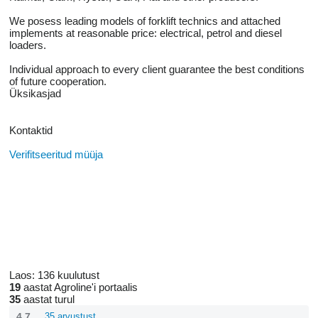
We posess leading models of forklift technics and attached
implements at reasonable price: electrical, petrol and diesel
loaders.
Individual approach to every client guarantee the best conditions
of future cooperation.
Üksikasjad
Kontaktid
Verifitseeritud müüja
Laos:
136 kuulutust
19
aastat Agroline'i portaalis
35
aastat turul
4.7
35 arvustust